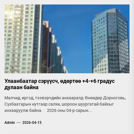
Улаанбаатар сэрүүсч, өдөртөө +4-+6 градус
дулаан байна
Малчид, иргэд, тээвэрчдийн анхааралд: Өнөөдөр Дорноговь,
Сүхбаатарын нутгаар салхи, шороон шуургатай байхыг
анхааруулж байна. 2026 оны 04-р сарын...
Admin
2026-04-15