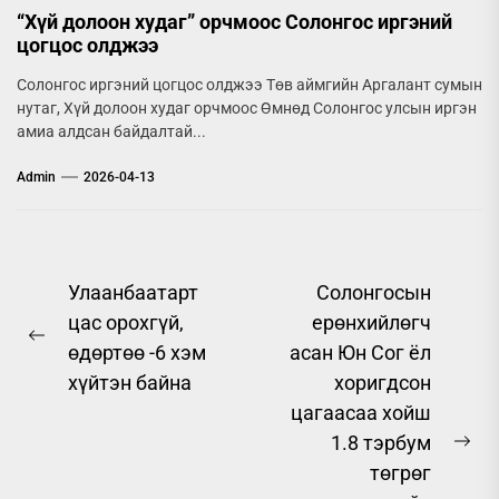
“Хүй долоон худаг” орчмоос Солонгос иргэний
цогцос олджээ
Солонгос иргэний цогцос олджээ Төв аймгийн Аргалант сумын
нутаг, Хүй долоон худаг орчмоос Өмнөд Солонгос улсын иргэн
амиа алдсан байдалтай...
Admin
2026-04-13
Post
Улаанбаатарт
Солонгосын
цас орохгүй,
ерөнхийлөгч
navigation
Previous
өдөртөө -6 хэм
асан Юн Сог ёл
post:
хүйтэн байна
хоригдсон
цагаасаа хойш
1.8 тэрбум
Ne
төгрөг
pos