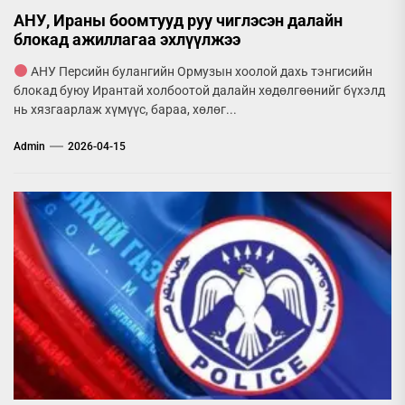
АНУ, Ираны боомтууд руу чиглэсэн далайн
блокад ажиллагаа эхлүүлжээ
АНУ Персийн булангийн Ормузын хоолой дахь тэнгисийн
блокад буюу Ирантай холбоотой далайн хөдөлгөөнийг бүхэлд
нь хязгаарлаж хүмүүс, бараа, хөлөг...
Admin
2026-04-15