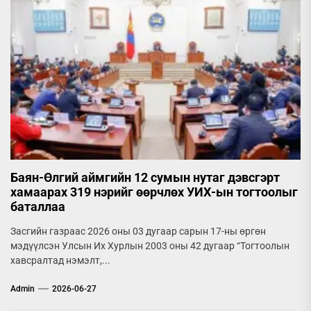
Баян-Өлгий аймгийн 12 сумын нутаг дэвсгэрт
хамаарах 319 нэрийг өөрчлөх УИХ-ын тогтоолыг
баталлаа
Засгийн газраас 2026 оны 03 дугаар сарын 17-ны өргөн
мэдүүлсэн Улсын Их Хурлын 2003 оны 42 дугаар “Тогтоолын
хавсралтад нэмэлт,...
Admin
2026-06-27