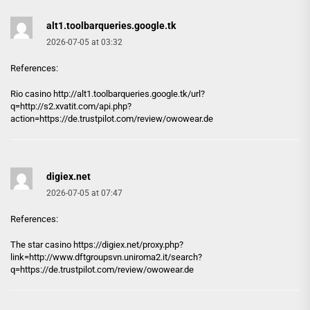
alt1.toolbarqueries.google.tk
2026-07-05 at 03:32
References:
Rio casino http://
alt1.toolbarqueries.google.tk
/url?
q=http://s2.xvatit.com/api.php?
action=https://de.trustpilot.com/review/owowear.de
digiex.net
2026-07-05 at 07:47
References:
The star casino https://
digiex.net
/proxy.php?
link=http://www.dftgroupsvn.uniroma2.it/search?
q=https://de.trustpilot.com/review/owowear.de