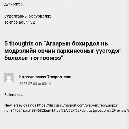
дүгнэжээ.
Судалгааны эх сурвалж:
science.adu4132
5 thoughts on “
Агаарын бохирдол нь
мэдрэлийн өвчин паркинсоныг үүсгэдэг
болохыг тогтоожээ
”
https://discuss.7msport.com
2026-07-03 at 03:14
References:
New jersey casinos
https://discuss.7msport.com
/wap/en/reply.aspx?
no=347024&pid=934632&url=https%3A%2F%2Fde.trustpilot.com%2Freview%2