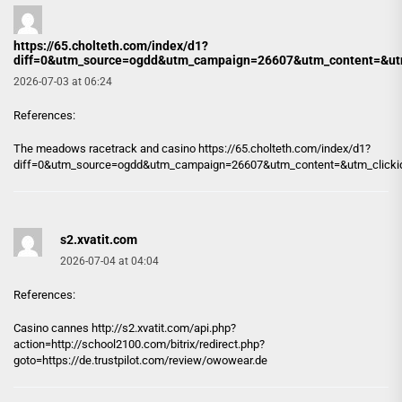
https://65.cholteth.com/index/d1?
diff=0&utm_source=ogdd&utm_campaign=26607&utm_content=&utm_cl
2026-07-03 at 06:24
References:
The meadows racetrack and casino
https://65.cholteth.com/index/d1?
diff=0&utm_source=ogdd&utm_campaign=26607&utm_content=&utm_clickid=g
s2.xvatit.com
2026-07-04 at 04:04
References:
Casino cannes http://
s2.xvatit.com
/api.php?
action=http://school2100.com/bitrix/redirect.php?
goto=https://de.trustpilot.com/review/owowear.de