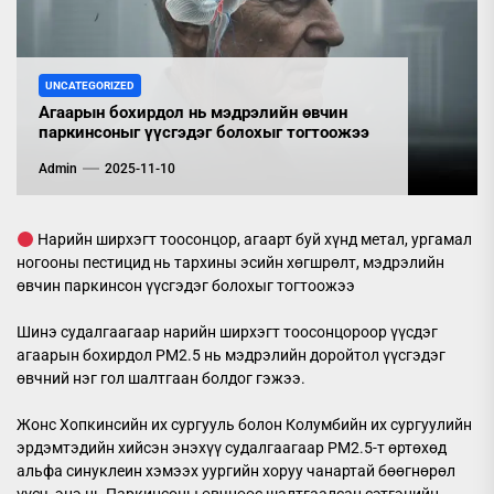
UNCATEGORIZED
Агаарын бохирдол нь мэдрэлийн өвчин
паркинсоныг үүсгэдэг болохыг тогтоожээ
Admin
2025-11-10
Нарийн ширхэгт тоосонцор, агаарт буй хүнд метал, ургамал
ногооны пестицид нь тархины эсийн хөгшрөлт, мэдрэлийн
өвчин паркинсон үүсгэдэг болохыг тогтоожээ
Шинэ судалгаагаар нарийн ширхэгт тоосонцороор үүсдэг
агаарын бохирдол PM2.5 нь мэдрэлийн доройтол үүсгэдэг
өвчний нэг гол шалтгаан болдог гэжээ.
Жонс Хопкинсийн их сургууль болон Колумбийн их сургуулийн
эрдэмтэдийн хийсэн энэхүү судалгаагаар PM2.5-т өртөхөд
альфа синуклеин хэмээх уургийн хоруу чанартай бөөгнөрөл