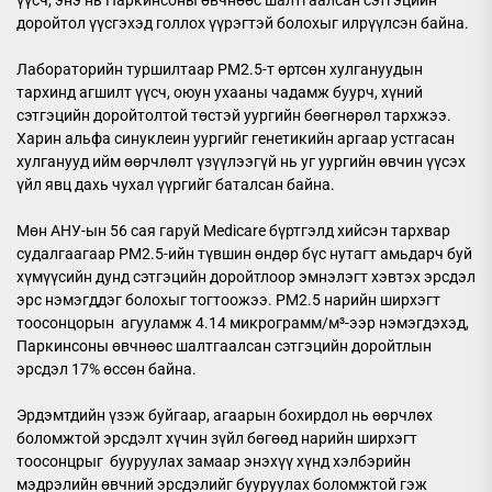
үүсч, энэ нь Паркинсоны өвчнөөс шалтгаалсан сэтгэцийн
доройтол үүсгэхэд голлох үүрэгтэй болохыг илрүүлсэн байна.
Лабораторийн туршилтаар PM2.5-т өртсөн хулгануудын
тархинд агшилт үүсч, оюун ухааны чадамж буурч, хүний
сэтгэцийн доройтолтой төстэй уургийн бөөгнөрөл тархжээ.
Харин альфа синуклеин уургийг генетикийн аргаар устгасан
хулганууд ийм өөрчлөлт үзүүлээгүй нь уг уургийн өвчин үүсэх
үйл явц дахь чухал үүргийг баталсан байна.
Мөн АНУ-ын 56 сая гаруй Medicare бүртгэлд хийсэн тархвар
судалгаагаар PM2.5-ийн түвшин өндөр бүс нутагт амьдарч буй
хүмүүсийн дунд сэтгэцийн доройтлоор эмнэлэгт хэвтэх эрсдэл
эрс нэмэгддэг болохыг тогтоожээ. PM2.5 нарийн ширхэгт
тоосонцорын агууламж 4.14 микрограмм/м³-ээр нэмэгдэхэд,
Паркинсоны өвчнөөс шалтгаалсан сэтгэцийн доройтлын
эрсдэл 17% өссөн байна.
Эрдэмтдийн үзэж буйгаар, агаарын бохирдол нь өөрчлөх
боломжтой эрсдэлт хүчин зүйл бөгөөд нарийн ширхэгт
тоосонцрыг бууруулах замаар энэхүү хүнд хэлбэрийн
мэдрэлийн өвчний эрсдэлийг бууруулах боломжтой гэж