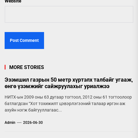
Website
MORE STORIES
Эзэмшил газрын 50 метр хүртэлх талбайг угааж,
өнгө үзэмжийг сайжруулахыг уриалжээ
НИТХ-ын 2009 оны 63 дугаар тогтоол, 2012 оны 61 тогтоолоор
батлагдсан “Хот тохижилт цэвэрлэгээний талаар иргэн аж
ахуйн нэгж байгууллагаас...
Admin
2026-06-30