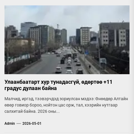
Улаанбаатарт хур тунадасгүй, өдөртөө +11
градус дулаан байна
Малчид, иргэд, тээвэрчдэд зориулсан мэдээ: Өнөөдөр Алтайн
өвөр говиор бороо, нойтон цас орж, тал, хээрийн нутгаар
салхитай байна. 2026 оны...
Admin
2026-05-01