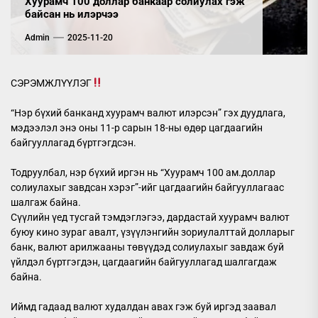
Хуурамч 100 доллар банкаар солиулах гэж
байсан нь илэрчээ
Admin
2025-11-20
СЭРЭМЖЛҮҮЛЭГ
“Нэр бүхий банканд хуурамч валют илэрсэн” гэх дуудлага,
мэдээлэл энэ оны 11-р сарын 18-ны өдөр цагдаагийн
байгууллагад бүртгэгдсэн.
Тодруулбал, нэр бүхий иргэн нь “Хуурамч 100 ам.доллар
солиулахыг завдсан хэрэг”-ийг цагдаагийн байгууллагаас
шалгаж байна.
Сүүлийн үед тусгай тэмдэглэгээ, дардастай хуурамч валют
буюу кино зураг авалт, үзүүлэнгийн зориулалттай долларыг
банк, валют арилжааны төвүүдэд солиулахыг завдаж буй
үйлдэл бүртгэгдэн, цагдаагийн байгууллагад шалгагдаж
байна.
Иймд гадаад валют худалдан авах гэж буй иргэд заавал