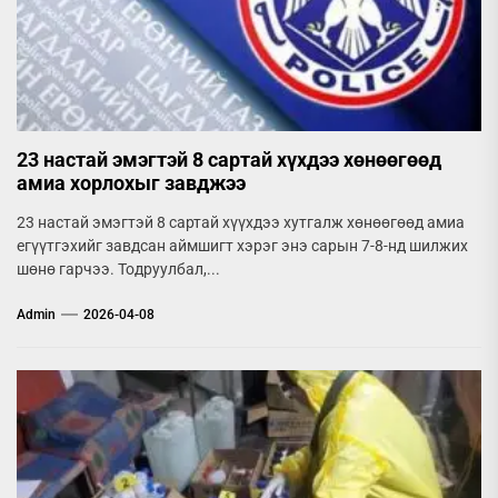
23 настай эмэгтэй 8 сартай хүхдээ хөнөөгөөд
амиа хорлохыг завджээ
23 настай эмэгтэй 8 сартай хүүхдээ хутгалж хөнөөгөөд амиа
егүүтгэхийг завдсан аймшигт хэрэг энэ сарын 7-8-нд шилжих
шөнө гарчээ. Тодруулбал,...
Admin
2026-04-08