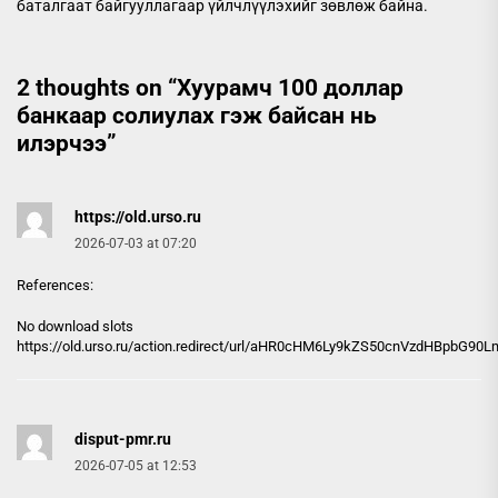
баталгаат байгууллагаар үйлчлүүлэхийг зөвлөж байна.
2 thoughts on “
Хуурамч 100 доллар
банкаар солиулах гэж байсан нь
илэрчээ
”
https://old.urso.ru
2026-07-03 at 07:20
References:
No download slots
https://old.urso.ru
/action.redirect/url/aHR0cHM6Ly9kZS50cnVzdHBpbG
disput-pmr.ru
2026-07-05 at 12:53