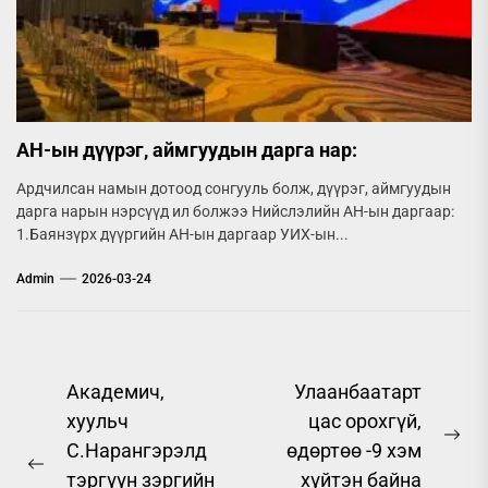
АН-ын дүүрэг, аймгуудын дарга нар:
Ардчилсан намын дотоод сонгууль болж, дүүрэг, аймгуудын
дарга нарын нэрсүүд ил болжээ Нийслэлийн АН-ын даргаар:
1.Баянзүрх дүүргийн АН-ын даргаар УИХ-ын...
Admin
2026-03-24
Post
Академич,
Улаанбаатарт
хуульч
цас орохгүй,
navigation
Ne
С.Нарангэрэлд
өдөртөө -9 хэм
Previous
pos
тэргүүн зэргийн
хүйтэн байна