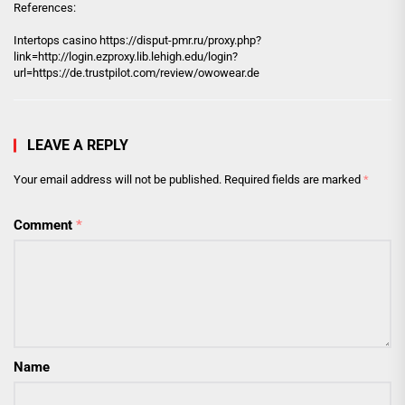
References:
Intertops casino https://
disput-pmr.ru
/proxy.php?
link=http://login.ezproxy.lib.lehigh.edu/login?
url=https://de.trustpilot.com/review/owowear.de
LEAVE A REPLY
Your email address will not be published.
Required fields are marked
*
Comment
*
Name