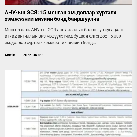
АНУ-ын ЭСЯ: 15 мянган ам.доллар хүртэлх
хэмжээний визийн бонд байршуулна
Монгол дахь АНУ-ын ЭСЯ-аас аялалын болон түр хугацааны
B1/B2 ангиллын виз мэдүүлэгчид буцаан олгогдох 15,000
ам.доллар хүртэлх хэмжээний визийн бонд...
Admin
2026-04-09