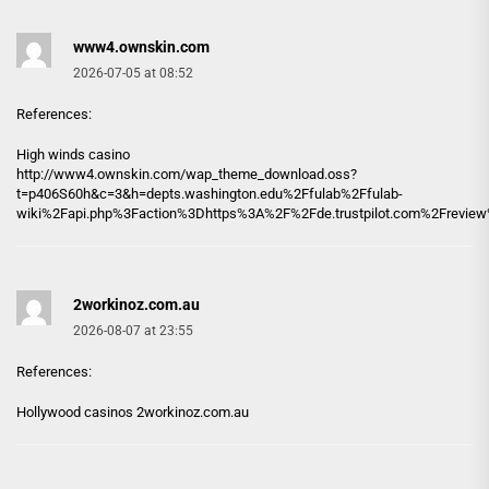
www4.ownskin.com
2026-07-05 at 08:52
References:
High winds casino
http://
www4.ownskin.com
/wap_theme_download.oss?
t=p406S60h&c=3&h=depts.washington.edu%2Ffulab%2Ffulab-
wiki%2Fapi.php%3Faction%3Dhttps%3A%2F%2Fde.trustpilot.com%2Frevie
2workinoz.com.au
2026-08-07 at 23:55
References:
Hollywood casinos
2workinoz.com.au