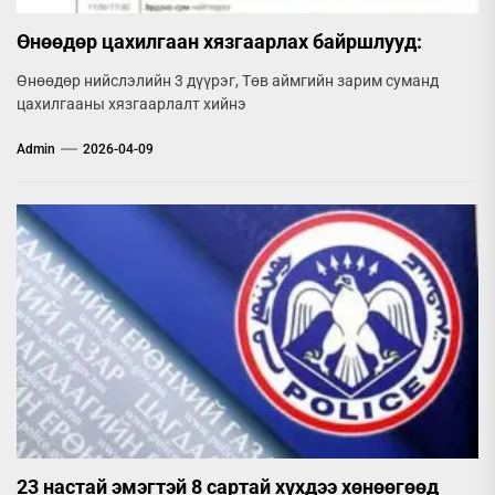
Өнөөдөр цахилгаан хязгаарлах байршлууд:
Өнөөдөр нийслэлийн 3 дүүрэг, Төв аймгийн зарим суманд
цахилгааны хязгаарлалт хийнэ
Admin
2026-04-09
23 настай эмэгтэй 8 сартай хүхдээ хөнөөгөөд