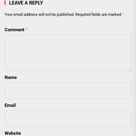
LEAVE A REPLY
Your email address will not be published.
Required fields are marked
*
Comment
*
Name
Email
Website