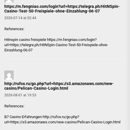
https://m.fengniao.com/login?url=https://telegra.ph/HitNSpin-
Casino-Test-50-Freispiele-ohne-Einzahlung-06-07
2026-07-14 at 02:44
References:
Hitnspin casino freispiele
https://m.fengniao.com/login?
url=https://telegra.ph/HitNSpin-Casino-Test-50-Freispiele-ohne-
Einzahlung-06-07
http://rufox.ru/go.php?url=https://s3.amazonaws.com/new-
casino/Pelican-Casino-Login.html
2026-08-01 at 19:53
References:
B7 Casino Erfahrungen
http://rufox.ru/go.php?
url=https://s3.amazonaws.com/new-casino/Pelican-Casino-Login.html