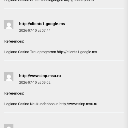
http://clients1.google.ms
2026-07-10 at 07:44
References:
Legiano Casino Treueprogramm
http://clients1.google.ms
http://www.sinp.msu.ru
2026-07-10 at 09:02
References:
Legiano Casino Neukundenbonus
http://www.sinp.msu.ru