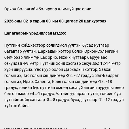
Орхон-Сэлэнгийн бэлчрээр ялимгүй цас орно.
2026 оны 02-р сарын 03-ны 08 цагаас 20 цаг хүртэлх
цаг агаарын урьдчилсан мэдээ:
Нутгийн хойд хэсгээр солигдмол үүлтэй, бусад нутгаар
багавтар үүлтэй. Дархадын хотгор болон Орхон-Сэлэнгийн
бэлчрээр ялимгүй цас орно. Ихэнх нутгаар баруунаас
секундэд 4-9 метр, нутгийн хойд хэсгээр секундэд 12-14 метр
хүрч ширүүснэ. Увс нуур болон Дархадын хотгор, Завхан
голын эх, Тэс голын хөндийгөөр -22…-27 градус, Заг-Байдраг
голын эх, Идэр, Сэлэнгэ, Ерөө голын хөндийгөөр -13…-18
градус, говийн бүс нутгийн өмнөд хэсэг, Хангайн нурууны өвөр
бэл орчмоор +4…-1 градус, Алтайн уулархаг нутаг, говийн бүс
нутгийн хойд хэсгээр -3…-8 градус, бусад нутгаар -7…-12 градус
хүйтэн байна.