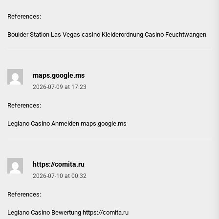
References:
Boulder Station Las Vegas casino
Kleiderordnung Casino Feuchtwangen
maps.google.ms
2026-07-09 at 17:23
References:
Legiano Casino Anmelden
maps.google.ms
https://comita.ru
2026-07-10 at 00:32
References:
Legiano Casino Bewertung
https://comita.ru