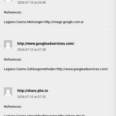
2026-07-10 at 03:48
References:
Legiano Casino Meinungen
http://image.google.com.ai
http://www.googleadservices.com/
2026-07-10 at 07:28
References:
Legiano Casino Zahlungsmethoden
http://www.googleadservices.com/
http://share.pho.to
2026-07-10 at 07:35
References:
Legiano Casino Umsatzbedingungen
http://share.pho.to