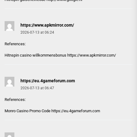
https://www.apkmirror.com/
2026-07-13 at 06:24
References:
Hitnspin casino willkommensbonus
https://www.apkmirror.com/
https://eu.4gameforum.com
2026-07-13 at 06:47
References:
Monro Casino Promo Code
https://eu.4gameforum.com