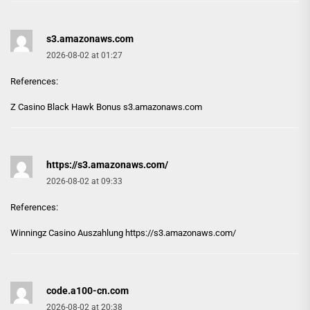
s3.amazonaws.com
2026-08-02 at 01:27
References:
Z Casino Black Hawk Bonus
s3.amazonaws.com
https://s3.amazonaws.com/
2026-08-02 at 09:33
References:
Winningz Casino Auszahlung
https://s3.amazonaws.com/
code.a100-cn.com
2026-08-02 at 20:38