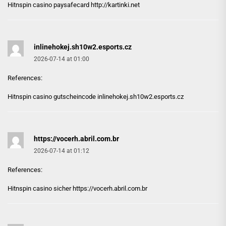
Hitnspin casino paysafecard
http://kartinki.net
inlinehokej.sh10w2.esports.cz
2026-07-14 at 01:00
References:
Hitnspin casino gutscheincode
inlinehokej.sh10w2.esports.cz
https://vocerh.abril.com.br
2026-07-14 at 01:12
References:
Hitnspin casino sicher
https://vocerh.abril.com.br