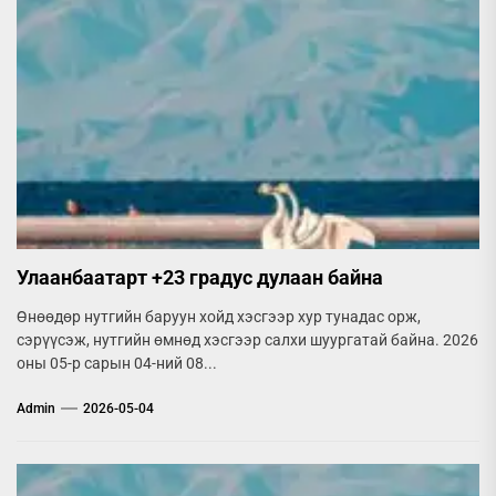
Улаанбаатарт +23 градус дулаан байна
Өнөөдөр нутгийн баруун хойд хэсгээр хур тунадас орж,
сэрүүсэж, нутгийн өмнөд хэсгээр салхи шуургатай байна. 2026
оны 05-р сарын 04-ний 08...
Admin
2026-05-04