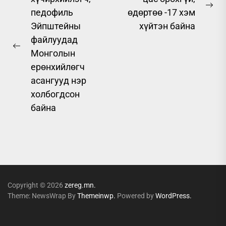
navigation
Ne
педофиль
өдөртөө -17 хэм
pos
Эйпштейны
хүйтэн байна
файлуудад
Previous
Монголын
post:
ерөнхийлөгч
асангууд нэр
холбогдсон
байна
Copyright © 2026
zereg.mn.
Theme: NewsWrap By
Themeinwp.
Powered by
WordPress.