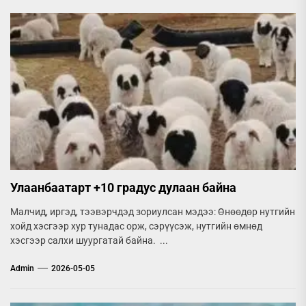
Улаанбаатарт +10 градус дулаан байна
Малчид, иргэд, тээвэрчдэд зориулсан мэдээ: Өнөөдөр нутгийн
хойд хэсгээр хур тунадас орж, сэрүүсэж, нутгийн өмнөд
хэсгээр салхи шуургатай байна. ...
Admin
2026-05-05