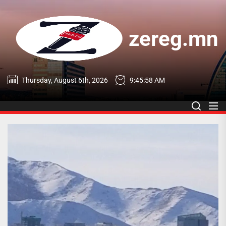
Skip
to
the
zereg.mn
content
zereg.mn
Thursday, August 6th, 2026
9:45:59 AM