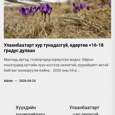
Улаанбаатарт хур тунадасгүй, өдөртөө +16-18
градус дулаан
Малчид, иргэд, тээвэрчдэд зориулсан мэдээ: Ойрын
хоногуудад нутгийн зүүн хэсгээр салхитай, хуурайшилт ихтэй
байгааг анхааруулж байна. 2026 оны 04-р...
Admin
2026-04-24
Post
Хүүхдийн
Улаанбаатарт
хүчирхийлэгч,
цас орохгүй,