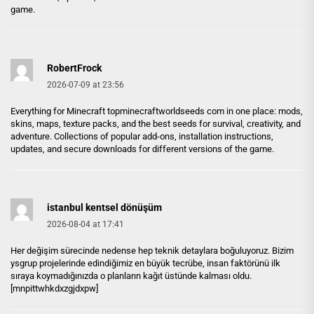
game.
RobertFrock
2026-07-09 at 23:56
Everything for Minecraft
topminecraftworldseeds com
in one place: mods,
skins, maps, texture packs, and the best seeds for survival, creativity, and
adventure. Collections of popular add-ons, installation instructions,
updates, and secure downloads for different versions of the game.
istanbul kentsel dönüşüm
2026-08-04 at 17:41
Her değişim sürecinde nedense hep teknik detaylara boğuluyoruz. Bizim
ysgrup projelerinde edindiğimiz en büyük tecrübe, insan faktörünü ilk
sıraya koymadığınızda o planların kağıt üstünde kalması oldu.
[mnpittwhkdxzgjdxpw]