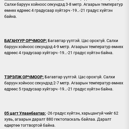
Салхи баруун хойноос секундэд 3-8 метр. Агаарын температур
өмнөх өдрөөс 4 градусаар хүйтэрч -19…-21 градус хүйтэн
байна.
БАГАНУУР ОРЧМООР:
Багавтар үүлтэй. Цас орохгүй. Салхи
баруун хойноос секундэд 4-9 метр. Агаарын температур өмнөх
өдрөөс 4 градусаар хүйтэрч -19…-21 градус хүйтэн байна.
ТЭРЭЛЖ ОРЧМООР:
Багавтар үүлтэй. Цас орохгүй. Салхи
баруун хойноос секундэд 2-7 метр. Агаарын температур өмнөх
өдрөөс 5 градусаар хүйтэрч -19…-21 градус хүйтэн байна.
05 цагт Улаанбаатар:
-26 градус хүйтэн, харьцангуй чийг 62
хувь, агаарын даралт 880 гектопаскаль байлаа. Даралт
өдөртөө тогтвортой байна.