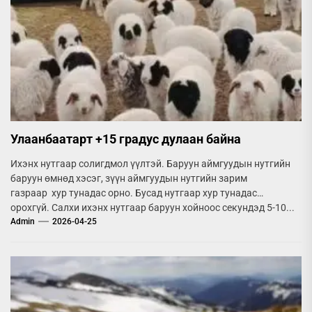
Улаанбаатарт +15 градус дулаан байна
Ихэнх нутгаар солигдмол үүлтэй. Баруун аймгуудын нутгийн
баруун өмнөд хэсэг, зүүн аймгуудын нутгийн зарим
газраар хур тунадас орно. Бусад нутгаар хур тунадас
орохгүй. Салхи ихэнх нутгаар баруун хойноос секундэд 5-10...
Admin
2026-04-25