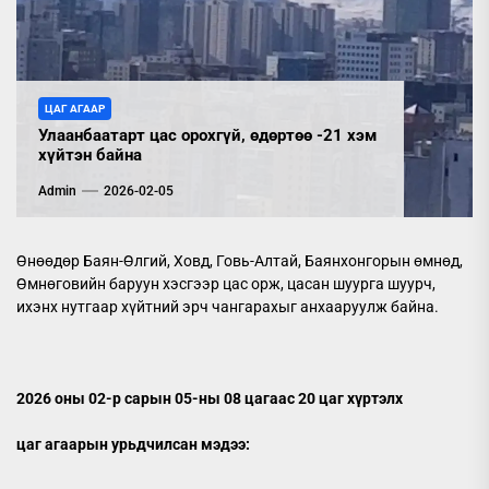
ЦАГ АГААР
Улаанбаатарт цас орохгүй, өдөртөө -21 хэм
хүйтэн байна
Admin
2026-02-05
Өнөөдөр Баян-Өлгий, Ховд, Говь-Алтай, Баянхонгорын өмнөд,
Өмнөговийн баруун хэсгээр цас орж, цасан шуурга шуурч,
ихэнх нутгаар хүйтний эрч чангарахыг анхааруулж байна.
2026 оны 02-р сарын 05-ны 08 цагаас 20 цаг хүртэлх
цаг агаарын урьдчилсан мэдээ: