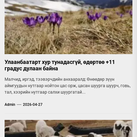
Улаанбаатарт хур тунадасгүй, өдөртөө +11
градус дулаан байна
Малчид, иргэд, тээвэрчдийн анхааралд: Өнөөдөр зүүн
аймгуудын нутгаар нойтон цас орж, цасан шуурга шуурч, говь,
тал, хээрийн нутгаар салхи шуургатай...
Admin
2026-04-27