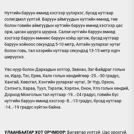
Нутгийн баруун өмнөд хэсгээр үүлэрхэг, бусад нутгаар
солигдмол үүлтэй. Баруун аймгуудын нутгийн өмнөд, төв
болон говийн аймгуудын нутгийн баруун өмнөд хэсгээр цас
орж, цасан шуурга шуурна. Салхи нутгийн баруун өмнөд
хэсгээр баруун өмнөөс баруун хойш эргэж, бусад нутгаар
баруун хойноос секундэд 5-10 метр, Алтайн уулархаг нутаг
болон говь, тал хээрийн нутгаар секундэд 13-15 метр хүрч
ширүүснэ.
Увс нуур болон Дархадын хотгор, Завхан, Заг-Байдраг голын
эх, Идэр, Тэс, Ерөө, Халх голын хөндийгөөр -25…-30 градус,
Хангай, Хөвсгөл, Хэнтийн уулархаг нутаг, Эг-Үүр, Орхон,
Сэлэнгэ, Хараа, Туул, Тэрэлж, Хэрлэн, Онон, Улз голын хөндий,
Дорнод-Монголын тал нутгаар -19…-24 градус, говийн бүс
нутгийн баруун өмнөд хэсгээр -8…-13 градус, бусад нутгаар
-14…-19 градус хүйтэн байна.
УЛААНБААТАР ХОТ ОРЧМООР:
Багавтар үүлтэй. Цас орохгүй.