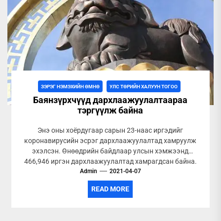
ЗЭРЭГ НЭМЭХИЙН ӨМНӨ
УЛС ТӨРИЙН ХАЛУУН ТОГОО
Баянзүрхчүүд дархлаажуулалтаараа
тэргүүлж байна
Энэ оны хоёрдугаар сарын 23-наас иргэдийг
коронавирусийн эсрэг дархлаажуулалтад хамруулж
эхэлсэн. Өнөөдрийн байдлаар улсын хэмжээнд
466,946 иргэн дархлаажуулалтад хамрагдсан байна.
Харин дүүргүүдийн хувьд Баянзүрх дүүрэг...
Admin
2021-04-07
READ MORE