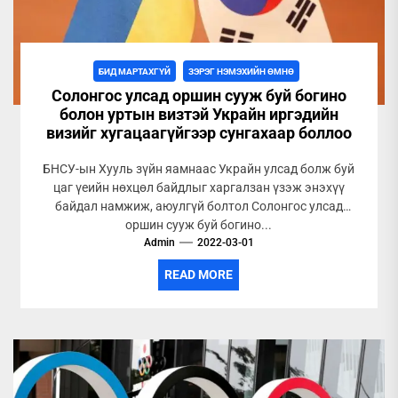
БИД МАРТАХГҮЙ
ЗЭРЭГ НЭМЭХИЙН ӨМНӨ
Солонгос улсад оршин сууж буй богино
болон уртын визтэй Украйн иргэдийн
визийг хугацаагүйгээр сунгахаар боллоо
БНСУ-ын Хууль зүйн яамнаас Украйн улсад болж буй
цаг үеийн нөхцөл байдлыг харгалзан үзэж энэхүү
байдал намжиж, аюулгүй болтол Солонгос улсад
оршин сууж буй богино...
Admin
2022-03-01
READ MORE