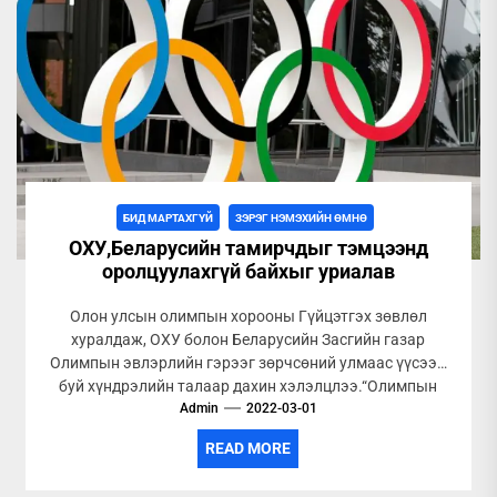
БИД МАРТАХГҮЙ
ЗЭРЭГ НЭМЭХИЙН ӨМНӨ
ОХУ,Беларусийн тамирчдыг тэмцээнд
оролцуулахгүй байхыг уриалав
Олон улсын олимпын хорооны Гүйцэтгэх зөвлөл
хуралдаж, ОХУ болон Беларусийн Засгийн газар
Олимпын эвлэрлийн гэрээг зөрчсөний улмаас үүсээд
буй хүндрэлийн талаар дахин хэлэлцлээ.“Олимпын
Admin
хөдөлгөөн нь...
2022-03-01
READ MORE