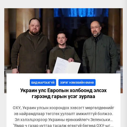
БИД МАРТАХГҮЙ
ЗЭРЭГ НЭМЭХИЙН ӨМНӨ
Украин улс Европын холбоонд элсэх
гэрээнд гарын үсэг зурлаа
ОХУ, Украин улсын хоорондох зэвсэгт мөргөлдөөнийг
эв найрамдлаар төгсгөх уулзалт амжилтгүй болжээ.
Эл хэлэлцээрээр Украины ерөнхийлөгч Зеленський
"Ямар ч газар нутгаа тасалж өгөхгүй бөгөөд ОХУ-ыг...