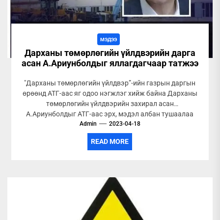
МЭДЭЭ
Дарханы төмөрлөгийн үйлдвэрийн дарга
асан А.Ариунболдыг яллагдагчаар татжээ
"Дарханы төмөрлөгийн үйлдвэр”-ийн газрын даргын
өрөөнд АТГ-аас яг одоо нэгжлэг хийж байна Дарханы
төмөрлөгийн үйлдвэрийн захирал асан
А.Ариунболдыг АТГ-аас эрх, мэдэл албан тушаалаа
Admin
ашиглан бусдад...
2023-04-18
READ MORE