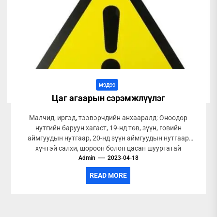
МЭДЭЭ
Цаг агаарын сэрэмжлүүлэг
Малчид, иргэд, тээвэрчдийн анхааралд: Өнөөдөр
нутгийн баруун хагаст, 19-нд төв, зүүн, говийн
аймгуудын нутгаар, 20-нд зүүн аймгуудын нутгаар
хүчтэй салхи, шороон болон цасан шуургатай
Admin
байхыг...
2023-04-18
READ MORE