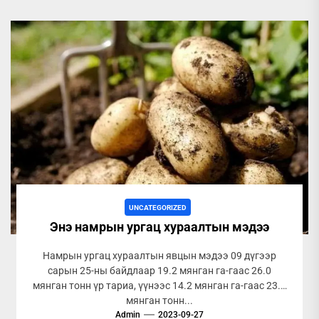
UNCATEGORIZED
Энэ намрын ургац хураалтын мэдээ
Намрын ургац хураалтын явцын мэдээ 09 дүгээр
сарын 25-ны байдлаар 19.2 мянган га-гаас 26.0
мянган тонн үр тариа, үүнээс 14.2 мянган га-гаас 23.7
мянган тонн...
Admin
2023-09-27