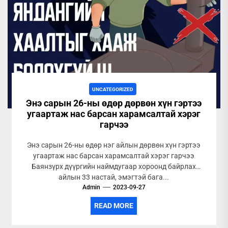
UNCATEGORIZED
Энэ сарын 26-ны өдөр дөрвөн хүн гэртээ
угаартаж нас барсан харамсалтай хэрэг
гарчээ
Энэ сарын 26-ны өдөр нэг айлын дөрвөн хүн гэртээ
угаартаж нас барсан харамсалтай хэрэг гарчээ
Баянзүрх дүүргийн наймдугаар хороонд байрлах
айлын 33 настай, эмэгтэй бага...
Admin
2023-09-27
READ MORE