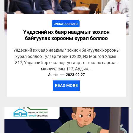
UNCATEGORIZED
Үндэсний их баяр наадмыг зохион
байгуулах хорооны хурал боллоо
Үндэсний их баяр наадмыг зохион байгуулах хорооны
хурал боллоо Тулгар төрийн 2232, Их Монгол Улсын
817, Үндэсний эрх чөлөө, тусгаар тогтнолоо сэргээн
мандуулсны 112, Ардын...
Admin
2023-09-27
READ MORE