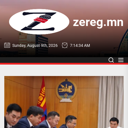
Skip
to
the
zereg.mn
content
zereg.mn
Sunday, August 9th, 2026
7:14:35 AM