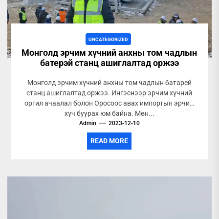
UNCATEGORIZED
Монголд эрчим хүчний анхны том чадлын
батерэй станц ашиглалтад оржээ
Монголд эрчим хүчний анхны том чадлын батарей
станц ашиглалтад оржээ. Ингэснээр эрчим хүчний
оргил ачаалал болон Оросоос авах импортын эрчим
хүч буурах юм байна. Мөн...
Admin
2023-12-10
READ MORE