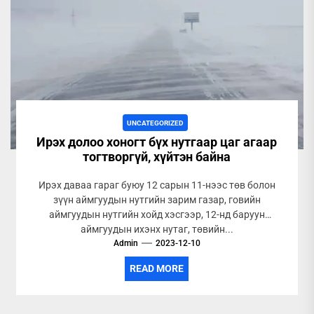
UNCATEGORIZED
Ирэх долоо хоногт бүх нутгаар цаг агаар
тогтворгүй, хүйтэн байна
Ирэх даваа гараг буюу 12 сарын 11-нээс төв болон
зүүн аймгуудын нутгийн зарим газар, говийн
аймгуудын нутгийн хойд хэсгээр, 12-нд баруун
аймгуудын ихэнх нутаг, төвийн...
Admin
2023-12-10
READ MORE