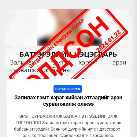
UNCATEGORIZED
Залилах гэмт хэрэг хийсэн этгээдийг эрэн
сурвалжилж олжээ
ЭРЭН СУРВАЛЖИЛЖ БАЙСАН ЭТГЭЭДИЙГ ОЛЖ
ТОГТООЛОО Залилах гэмт хэрэгт эрэн сурвалжилж
байсан этгээдийг Баянгол дүүргийн нутаг дэвсгэрээс
олж тогтоон эрэн сурвалжлалтыг зогсоолоо.