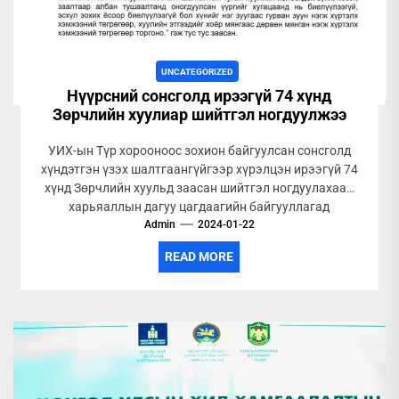
UNCATEGORIZED
Нүүрсний сонсголд ирээгүй 74 хүнд
Зөрчлийн хуулиар шийтгэл ногдуулжээ
УИХ-ын Түр хорооноос зохион байгуулсан сонсголд
хүндэтгэн үзэх шалтгаангүйгээр хүрэлцэн ирээгүй 74
хүнд Зөрчлийн хуульд заасан шийтгэл ногдуулахаар
харьяаллын дагуу цагдаагийн байгууллагад
Admin
шилжүүлжээ
2024-01-22
READ MORE