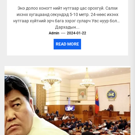
Энэ долоо хоногт нийт нутгаар цас орохгүй. Салхи
ихэнх хугацаанд секундэд 5-10 метр. 24-нөөс ихэнх
нутгаар хүйтний эрч бага зэрэг суларч Увс нуур болон
Дархадын...
Admin
2024-01-22
READ MORE