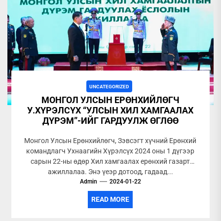
UNCATEGORIZED
МОНГОЛ УЛСЫН ЕРӨНХИЙЛӨГЧ
У.ХҮРЭЛСҮХ “УЛСЫН ХИЛ ХАМГААЛАХ
ДҮРЭМ”-ИЙГ ГАРДУУЛЖ ӨГЛӨӨ
Монгол Улсын Ерөнхийлөгч, Зэвсэгт хүчний Ерөнхий
командлагч Ухнаагийн Хүрэлсүх 2024 оны 1 дүгээр
сарын 22-ны өдөр Хил хамгаалах ерөнхий газарт
ажиллалаа. Энэ үеэр дотоод, гадаад...
Admin
2024-01-22
READ MORE