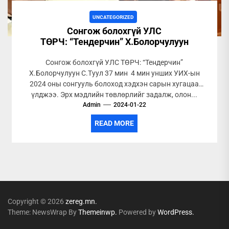
UNCATEGORIZED
Сонгож болохгүй УЛС
ТӨРЧ: “Тендерчин” Х.Болорчулуун
Сонгож болохгүй УЛС ТӨРЧ: “Тендерчин”
Х.Болорчулуун С.Туул 37 мин 4 мин унших УИХ-ын
2024 оны сонгууль болоход хэдхэн сарын хугацаа
үлджээ. Эрх мэдлийн төвлөрлийг задалж, олон...
Admin
2024-01-22
READ MORE
Copyright © 2026
zereg.mn.
Theme: NewsWrap By
Themeinwp.
Powered by
WordPress.