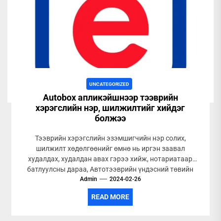
UNCATEGORIZED
Autobox апликэйшнээр тээврийн
хэрэгслийн нэр, шилжилтийг хийдэг
болжээ
Тээврийн хэрэгслийн эзэмшигчийн нэр солих,
шилжилт хөдөлгөөнийг өмнө нь иргэн заавал
худалдах, худалдан авах гэрээ хийж, нотариатаар
батлуулсны дараа, Автотээврийн үндэсний төвийн
бүртгэлийн салбар дээр...
Admin
2024-02-26
READ MORE