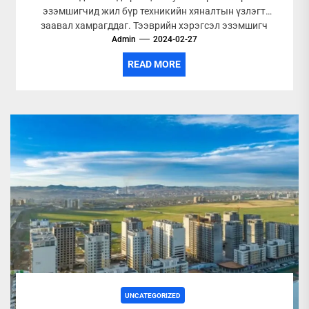
эзэмшигчид жил бүр техникийн хяналтын үзлэгт
заавал хамрагддаг. Тээврийн хэрэгсэл эзэмшигч
Admin
иргэн, хуулийн...
2024-02-27
READ MORE
UNCATEGORIZED