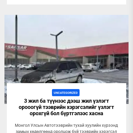
UNCATEGORIZED
3 жил ба түүнээс дээш жил үзлэгт
орооогүй тээврийн хэрэгсэлийг үзлэгт
орохгүй бол бүртгэлээс хасна
Монгол Улсын Автотээврийн тухай хуулийн хүрээнд
замын хөдөлгөөнд оролцож буй тээврийн хэрэгсэл