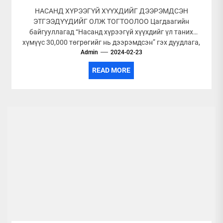
НАСАНД ХҮРЭЭГҮЙ ХҮҮХДИЙГ ДЭЭРЭМДСЭН
ЭТГЭЭДҮҮДИЙГ ОЛЖ ТОГТООЛОО Цагдаагийн
байгууллагад “Насанд хүрээгүй хүүхдийг үл таних
хүмүүс 30,000 төгрөгийг нь дээрэмдсэн” гэх дуудлага,
мэдээлэл 2024 оны 02...
Admin
2024-02-23
READ MORE