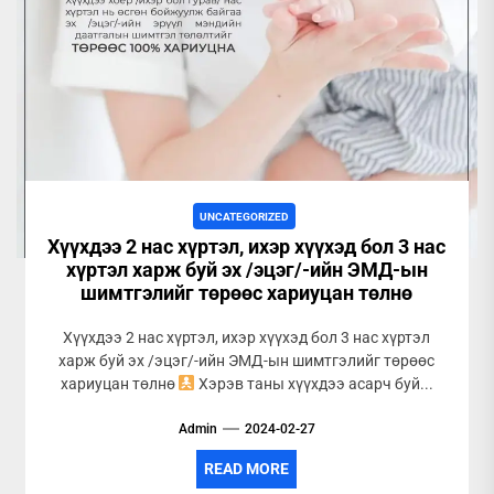
UNCATEGORIZED
Хүүхдээ 2 нас хүртэл, ихэр хүүхэд бол 3 нас
хүртэл харж буй эх /эцэг/-ийн ЭМД-ын
шимтгэлийг төрөөс хариуцан төлнө
Хүүхдээ 2 нас хүртэл, ихэр хүүхэд бол 3 нас хүртэл
харж буй эх /эцэг/-ийн ЭМД-ын шимтгэлийг төрөөс
хариуцан төлнө
Хэрэв таны хүүхдээ асарч буй...
Admin
2024-02-27
READ MORE