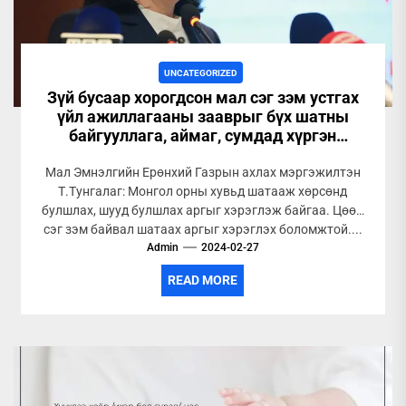
UNCATEGORIZED
Зүй бусаар хорогдсон мал сэг зэм устгах
үйл ажиллагааны зааврыг бүх шатны
байгууллага, аймаг, сумдад хүргэн
ажиллаж байна
Мал Эмнэлгийн Ерөнхий Газрын ахлах мэргэжилтэн
Т.Тунгалаг: Монгол орны хувьд шатааж хөрсөнд
булшлах, шууд булшлах аргыг хэрэглэж байгаа. Цөөн
сэг зэм байвал шатаах аргыг хэрэглэх боломжтой....
Admin
2024-02-27
READ MORE