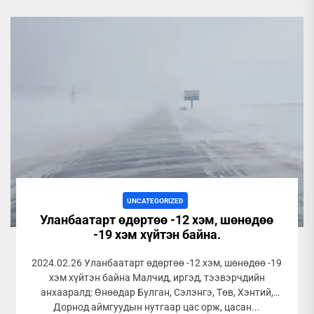
UNCATEGORIZED
Уланбаатарт өдөртөө -12 хэм, шөнөдөө
-19 хэм хүйтэн байна.
2024.02.26 Уланбаатарт өдөртөө -12 хэм, шөнөдөө -19
хэм хүйтэн байна Малч­ид, иргэд, тээвэрчдийн
анхааралд: Өнөөдар Булган, Сэлэнгэ, Төв, Хэнтий,
Дорнод аймгуудын нутгаар цас орж, цасан...