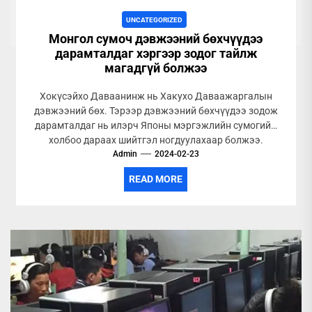
UNCATEGORIZED
Монгол сумоч дэвжээний бөхчүүдээ
дарамталдаг хэргээр зодог тайлж
магадгүй болжээ
Хокүсэйхо Даваанинж нь Хакухо Даваажаргалын
дэвжээний бөх. Тэрээр дэвжээний бөхчүүдээ зодож
дарамталдаг нь илэрч Японы мэргэжлийн сумогийн
холбоо дараах шийтгэл ногдуулахаар болжээ.
Дэвжээний эзэн Хакухо...
Admin
2024-02-23
READ MORE