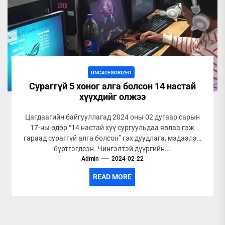
UNCATEGORIZED
Сураггүй 5 хоног алга болсон 14 настай
хүүхдийг олжээ
Цагдаагийн байгууллагад 2024 оны 02 дугаар сарын
17-ны өдөр “14 настай хүү сургуульдаа явлаа гэж
гараад сураггүй алга болсон” гэх дуудлага, мэдээлэл
бүртгэгдсэн. Чингэлтэй дүүргийн...
Admin
2024-02-22
READ MORE