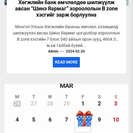
Хөгжлийн банк өмчлөлдөө шилжүүлж
авсан “Шинэ Яармаг” хороололын B zone
хэсгийг зарж борлуулна
Монгол Улсын Хөгжлийн банкны өмчлөл, эзэмшилд
шилжүүлэн авсан Шинэ Яармаг цогцолбор хорооллын
B zone хэсгийн 7 блок 540 айлын орон сууц, 4604.3
м.кв талбай бүхий...
Admin
2024-02-26
READ MORE