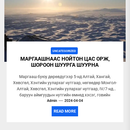
UNCATEGORIZED
МАРГААШНААС НОЙТОН ЦАС ОРЖ,
ШОРООН ШУУРГА ШУУРНА
Маргааш буюу дөрөвдүгээр 5-нд Алтай, Хангай,
Хөвсгөл, Хэнтийн уулархаг нутгаар, нөгөөдөр Монгол-
Алтай, Хөвсгөл, Хэнтийн уулархаг нутгаар, IV/7-нд
баруун аймгуудын нутгийн өмнөд хэсэг, говийн
аймгуудын нутгийн...
Admin
2024-04-04
READ MORE