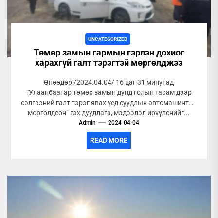
UNCATEGORIZED
Төмөр замын гармын гэрлэн дохиог
харахгүй галт тэрэгтэй мөргөлджээ
Өнөөдөр /2024.04.04/ 16 цаг 31 минутад
“Улаанбаатар төмөр замын дунд голын гарам дээр
сэлгээний галт тэрэг явах үед суудлын автомашинтай
мөргөлдсөн” гэх дуудлага, мэдээлэл ирүүлснийг...
Admin
2024-04-04
READ MORE