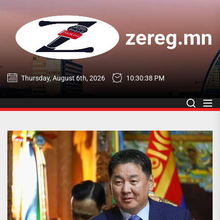
Skip
to
the
zereg.mn
content
zereg.mn
Thursday, August 6th, 2026
10:30:38 PM