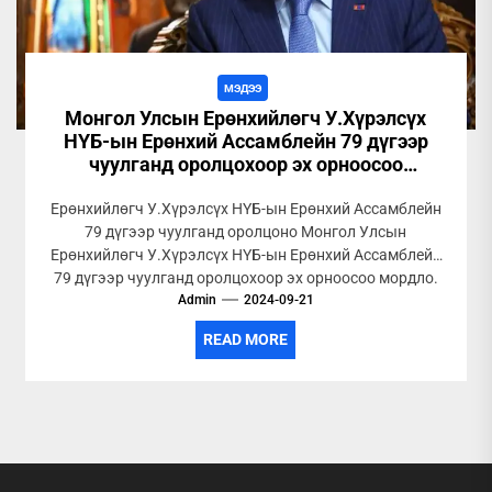
МЭДЭЭ
Монгол Улсын Ерөнхийлөгч У.Хүрэлсүх
НҮБ-ын Ерөнхий Ассамблейн 79 дүгээр
чуулганд оролцохоор эх орноосоо
мордлоо
Ерөнхийлөгч У.Хүрэлсүх НҮБ-ын Ерөнхий Ассамблейн
79 дүгээр чуулганд оролцоно Монгол Улсын
Ерөнхийлөгч У.Хүрэлсүх НҮБ-ын Ерөнхий Ассамблейн
79 дүгээр чуулганд оролцохоор эх орноосоо мордло.
Admin
Монгол Улсын...
2024-09-21
READ MORE