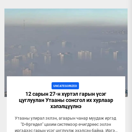
UNCATEGORIZED
12 сарын 27-н хүртэл гарын үсэг
цуглуулан Утааны сонсгол их хурлаар
хэлэлцүүлнэ
Утааны улирал эхлэн, агаарын чанар муудаж иргэд
"D-Өргөдөл" цахим системээр өчигдрөөс эхлэн
иргэдээс гарын үсэг цуглуулж эхэлсэн байна. Иргэн