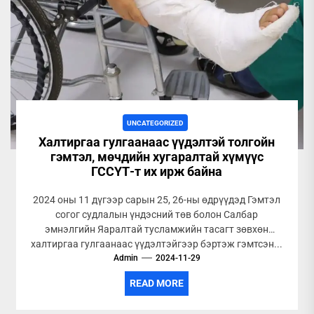
UNCATEGORIZED
Халтиргаа гулгаанаас үүдэлтэй толгойн
гэмтэл, мөчдийн хугаралтай хүмүүс
ГССҮТ-т их ирж байна
2024 оны 11 дүгээр сарын 25, 26-ны өдрүүдэд Гэмтэл
согог судлалын үндэсний төв болон Салбар
эмнэлгийн Яаралтай тусламжийн тасагт зөвхөн
халтиргаа гулгаанаас үүдэлтэйгээр бэртэж гэмтсэн...
Admin
2024-11-29
READ MORE