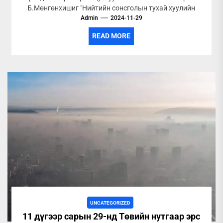
Б.Мөнгөнхишиг "Нийтийн сонсголын тухай хуулийн
Admin
6.2.2. Ерөнхий...
2024-11-29
READ MORE
UNCATEGORIZED
11 дүгээр сарын 29-нд Төвийн нутгаар эрс