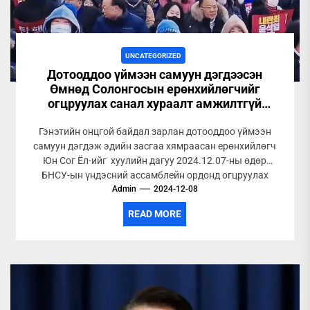
UNCATEGORIZED
Дотооддоо үймээн самуун дэгдээсэн
Өмнөд Солонгосын ерөнхийлөгчийг
огцруулах санал хураалт амжилтгүй
болжээ
Гэнэтийн онцгой байдал зарлан дотооддоо үймээн
самуун дэгдэж эдийн засгаа хямраасан ерөнхийлөгч
Юн Сог Ёл-ийг хуулийн дагуу 2024.12.07-ны өдөр
БНСУ-ын үндэсний ассамблейн ордонд огцруулах
Admin
санал...
2024-12-08
READ MORE