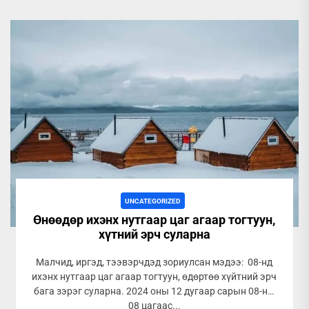
UNCATEGORIZED
Өнөөдөр ихэнх нутгаар цаг агаар тогтуун,
хүтний эрч суларна
Малчид, иргэд, тээвэрчдэд зориулсан мэдээ: 08-нд
ихэнх нутгаар цаг агаар тогтуун, өдөртөө хүйтний эрч
бага зэрэг суларна. 2024 оны 12 дугаар сарын 08-ны
08 цагаас...