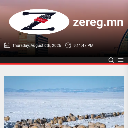
Skip
to
the
zereg.mn
content
zereg.mn
Thursday, August 6th, 2026
9:11:47 PM