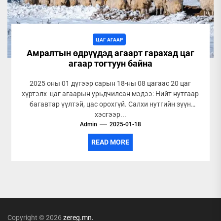
ЦАГ АГААР
Амралтын өдрүүдэд агаарт гарахад цаг
агаар тогтуун байна
2025 оны 01 дүгээр сарын 18-ны 08 цагаас 20 цаг
хүртэлх цаг агаарын урьдчилсан мэдээ: Нийт нутгаар
багавтар үүлтэй, цас орохгүй. Салхи нутгийн зүүн
хэсгээр...
Admin
2025-01-18
READ MORE
Copyright © 2026
zereg.mn.