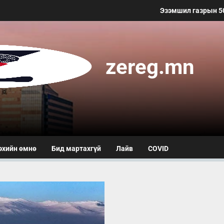
Эзэмшил газрын 50 ме
zereg.mn
эхийн өмнө
Бид мартахгүй
Лайв
COVID