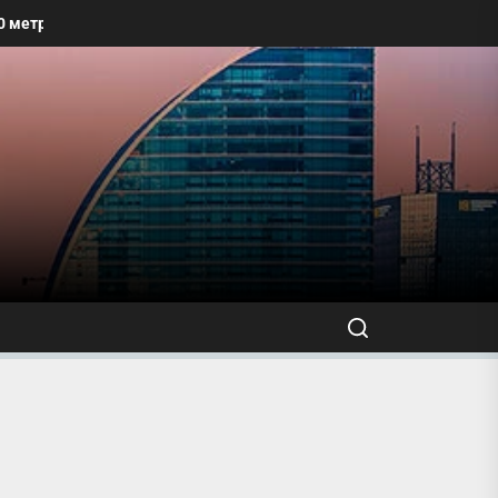
тр хүртэлх талбайг угааж, өнгө үзэмжийг сайжруулахыг уриалжээ