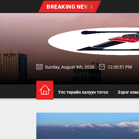
Skip
BREAKING NEWS
to
the
content
zereg.mn
Sunday, August 9th, 2026
12:30:51 PM
Улс төрийн халуун тогоо
Зэрэг нэм