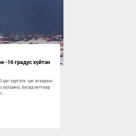
ө -16 градус хүйтэн
0 цаг хүртэлх цаг агаарын
 үүлшинэ, бусад нутгаар
...
8