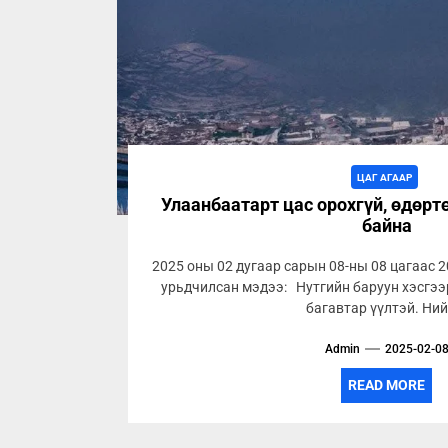
ЦАГ АГААР
Улаанбаатарт цас орохгүй, өдөртө
байна
2025 оны 02 дугаар сарын 08-ны 08 цагаас 2
урьдчилсан мэдээ: Нутгийн баруун хэсгээр
багавтар үүлтэй. Нийт
Admin
2025-02-0
READ MORE