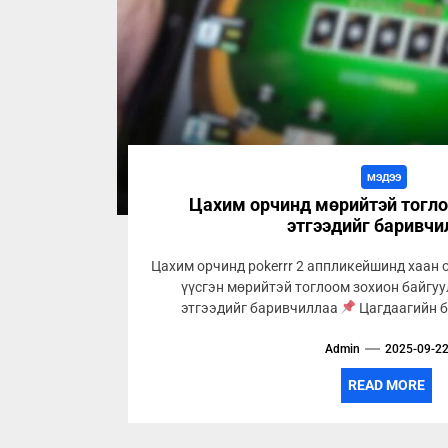
МЭДЭЭ
Цахим орчинд мөрийтэй тогло
этгээдийг баривч
Цахим орчинд pokerrr 2 аппликейшинд хаан о
үүсгэн мөрийтэй тоглоом зохион байгуу
этгээдийг баривчиллаа
Цагдаагийн б
Admin
2025-09-2
READ MORE