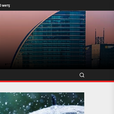
 хүртэлх талбайг угааж, өнгө үзэмжийг сайжруулахыг уриалжээ