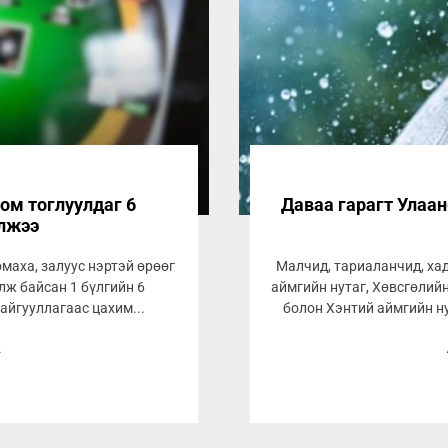
ом тоглуулдаг 6
Даваа гарагт Улаан
илжээ
маха, залуус нэртэй өрөөг
Малчид, тариаланчид, ха
лж байсан 1 бүлгийн 6
аймгийн нутаг, Хөвсгөлийн
айгууллагаас цахим...
болон Хэнтий аймгийн н
2