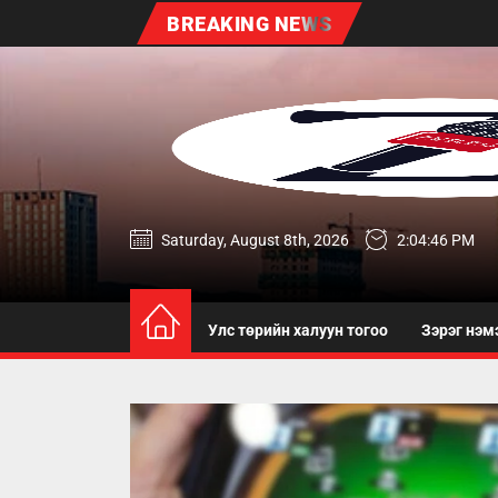
Skip
BREAKING NEWS
to
the
content
zereg.mn
Saturday, August 8th, 2026
2:04:47 PM
Улс төрийн халуун тогоо
Зэрэг нэм