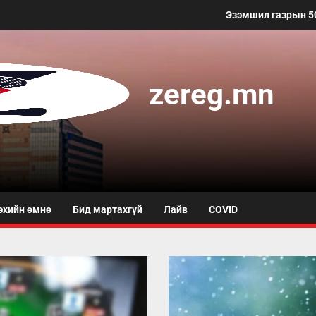
Эзэмшил газрын 50 метр
zereg.mn
эхийн өмнө
Бид мартахгүй
Лайв
COVID