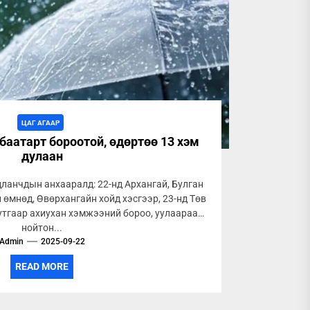
ЦАГ АГААР
баатарт бороотой, өдөртөө 13 хэм
дулаан
дланчдын анхааралд: 22-нд Архангай, Булган
 өмнөд, Өвөрхангайн хойд хэсгээр, 23-нд Төв
утгаар ахиухан хэмжээний бороо, уулаараа
нойтон...
Admin
2025-09-22
READ MORE