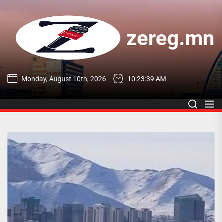
Skip
to
the
zereg.mn
content
zereg.mn
Monday, August 10th, 2026
10:23:39 AM