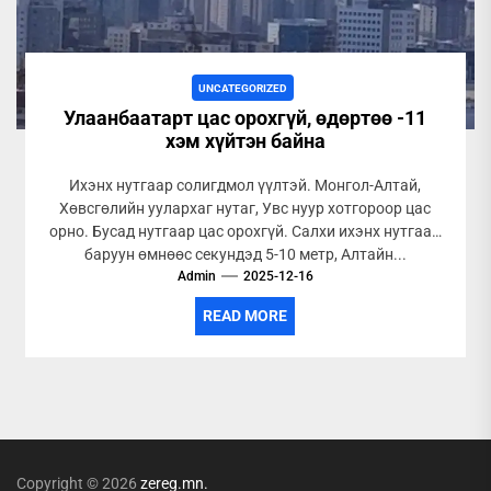
UNCATEGORIZED
Улаанбаатарт цас орохгүй, өдөртөө -11
хэм хүйтэн байна
Ихэнх нутгаар солигдмол үүлтэй. Монгол-Алтай,
Хөвсгөлийн уулархаг нутаг, Увс нуур хотгороор цас
орно. Бусад нутгаар цас орохгүй. Салхи ихэнх нутгаар
баруун өмнөөс секундэд 5-10 метр, Алтайн...
Admin
2025-12-16
READ MORE
Copyright © 2026
zereg.mn.