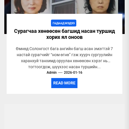
ГАДААД МЭДЭЭ
Сурагчаа хөнөөсөн багшид насан туршид
хорих ял оноов
Өмнөд Солонгост бага ангийн багш асан эмэгтэй 7
настай сурагчийг “ном өгнө” гэж хуурч сургуулийн
харанхуй танхимд оруулан хөнөөсөн хэрэг нь
тогтоогдож, шүүхээс насан туршийн...
Admin
2026-01-16
READ MORE