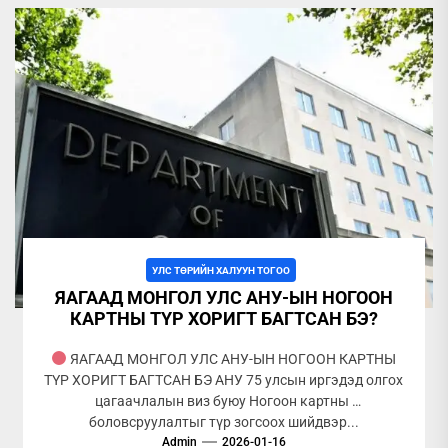
УЛС ТӨРИЙН ХАЛУУН ТОГОО
ЯАГААД МОНГОЛ УЛС АНУ-ЫН НОГООН
КАРТНЫ ТҮР ХОРИГТ БАГТСАН БЭ?
ЯАГААД МОНГОЛ УЛС АНУ-ЫН НОГООН КАРТНЫ
ТҮР ХОРИГТ БАГТСАН БЭ АНУ 75 улсын иргэдэд олгох
цагаачлалын виз буюу Ногоон картны
боловсруулалтыг түр зогсоох шийдвэр...
Admin
2026-01-16