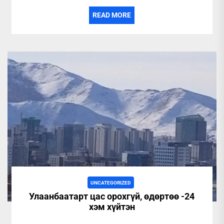
READ MORE
UNCATEGORIZED
Улаанбаатарт цас орохгүй, өдөртөө -24
хэм хүйтэн