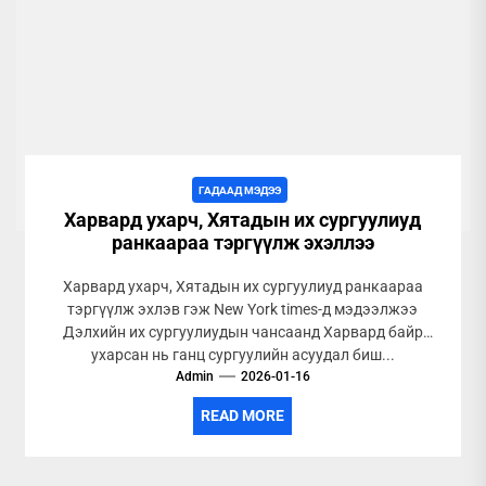
ГАДААД МЭДЭЭ
Харвард ухарч, Хятадын их сургуулиуд
ранкаараа тэргүүлж эхэллээ
Харвард ухарч, Хятадын их сургуулиуд ранкаараа
тэргүүлж эхлэв гэж New York times-д мэдээлжээ
Дэлхийн их сургуулиудын чансаанд Харвард байр
ухарсан нь ганц сургуулийн асуудал биш...
Admin
2026-01-16
READ MORE