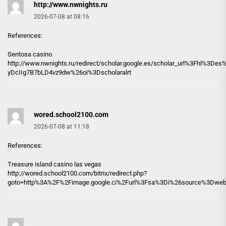
http://www.nwnights.ru
2026-07-08 at 08:16
References:
Sentosa casino
http://www.nwnights.ru
/redirect/scholar.google.es/scholar_url%3Fhl%
yDcIIg7B7bLD4vz9dw%26oi%3Dscholaralrt
wored.school2100.com
2026-07-08 at 11:18
References:
Treasure island casino las vegas
http://
wored.school2100.com
/bitrix/redirect.php?
goto=http%3A%2F%2Fimage.google.ci%2Furl%3Fsa%3Di%26source%3Dweb