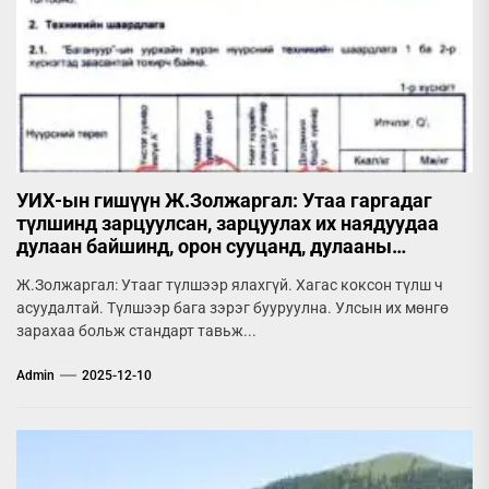
УИХ-ын гишүүн Ж.Золжаргал: Утаа гаргадаг
түлшинд зарцуулсан, зарцуулах их наядуудаа
дулаан байшинд, орон сууцанд, дулааны
цахилгаан станцад зарцуул!
Ж.Золжаргал: Утааг түлшээр ялахгүй. Хагас коксон түлш ч
асуудалтай. Түлшээр бага зэрэг бууруулна. Улсын их мөнгө
зарахаа больж стандарт тавьж...
Admin
2025-12-10