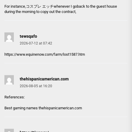
For instance,
コスプレ エッチ
whenever I goback to the guest house
during the morning to copy out the contract,
tewsqafo
2026-07-12 at 07:42
https://www.equinenow.com/farm/lost1587.htm
thehispanicamerican.com
2026-08-05 at 16:20
References:
Best gaming names
thehispanicamerican.com