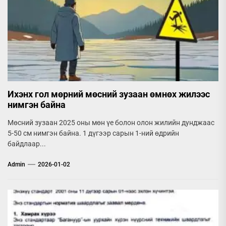
Ихэнх гол мөрний мөсний зузаан өмнөх жилээс
нимгэн байна
Мөсний зузаан 2025 оны мөн үе болон олон жилийн дунджаас
5-50 см нимгэн байна. 1 дүгээр сарын 1-ний өдрийн
байдлаар...
Admin
2026-01-02