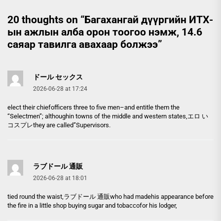
20 thoughts on “
Багахангай дүүргийн ИТХ-
ын ажлын алба орон тоогоо нэмж, 14.6
саяар тавилга авахаар болжээ
”
ドール セックス
2026-06-28 at 17:24
elect their chiefofficers three to five men–and entitle them the
“Selectmen”; althoughin towns of the middle and western states,
エロ い
コスプレ
they are called”Supervisors.
ラブドール 通販
2026-06-28 at 18:01
tied round the waist,
ラブドール 通販
who had madehis appearance before
the fire in a little shop buying sugar and tobaccofor his lodger,