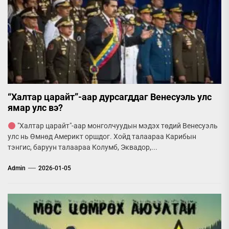
“Халтар царайт”-аар дурсагддаг Венесуэль улс
ямар улс вэ?
"Халтар царайт"-аар монголчуудын мэдэх төдий Венесуэль
улс нь Өмнөд Америкт оршдог. Хойд талаараа Карибын
тэнгис, баруун талаараа Колумб, Эквадор,...
Admin
2026-01-05