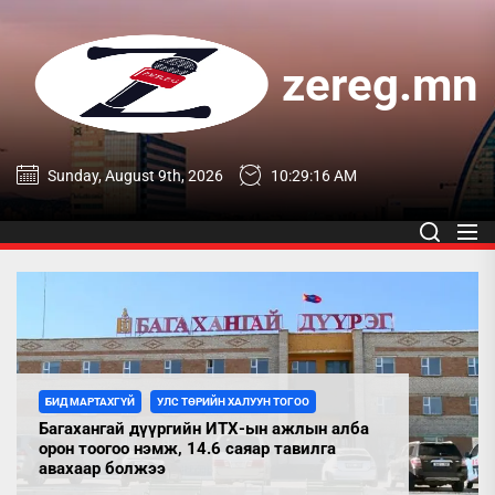
Skip
to
the
zereg.mn
content
zereg.mn
Sunday, August 9th, 2026
10:29:17 AM
БИД МАРТАХГҮЙ
УЛС ТӨРИЙН ХАЛУУН ТОГОО
Багахангай дүүргийн ИТХ-ын ажлын алба
орон тоогоо нэмж, 14.6 саяар тавилга
авахаар болжээ