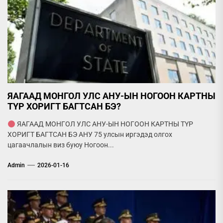
ЯАГААД МОНГОЛ УЛС АНУ-ЫН НОГООН КАРТНЫ
ТҮР ХОРИГТ БАГТСАН БЭ?
ЯАГААД МОНГОЛ УЛС АНУ-ЫН НОГООН КАРТНЫ ТҮР
ХОРИГТ БАГТСАН БЭ АНУ 75 улсын иргэдэд олгох
цагаачлалын виз буюу Ногоон...
Admin
2026-01-16