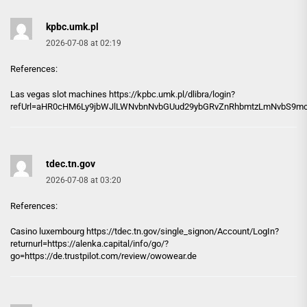
kpbc.umk.pl
2026-07-08 at 02:19
References:
Las vegas slot machines https://
kpbc.umk.pl
/dlibra/login?
refUrl=aHR0cHM6Ly9jbWJlLWNvbnNvbGUud29ybGRvZnRhbmtzLmNvbS9
tdec.tn.gov
2026-07-08 at 03:20
References:
Casino luxembourg https://
tdec.tn.gov
/single_signon/Account/LogIn?
returnurl=https://alenka.capital/info/go/?
go=https://de.trustpilot.com/review/owowear.de