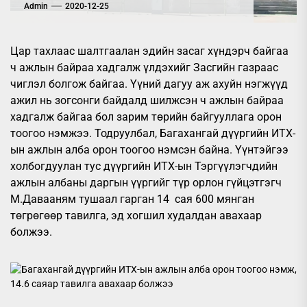
Admin
2020-12-25
Цар тахлаас шалтгаалан эдийн засаг хүндэрч байгаа
ч ажлын байраа хадгалж үлдэхийг Засгийн газраас
чиглэл болгож байгаа. Үүний дагуу аж ахуйн нэгжүүд
ажил нь зогсонги байдалд шилжсэн ч ажлын байраа
хадгалж байгаа бол зарим төрийн байгууллага орон
тоогоо нэмжээ. Тодруулбал, Багахангай дүүргийн ИТХ-
ын ажлын алба орон тоогоо нэмсэн байна. Үүнтэйгээ
холбогдуулан тус дүүргийн
ИТХ-ын Тэргүүлэгчдийн
ажлын албаны даргын үүргийг түр орлон гүйцэтгэгч
М.Давааням тушаал гарган 14 сая 600 мянган
төгрөгөөр тавилга, эд хогшил худалдан авахаар
болжээ
.