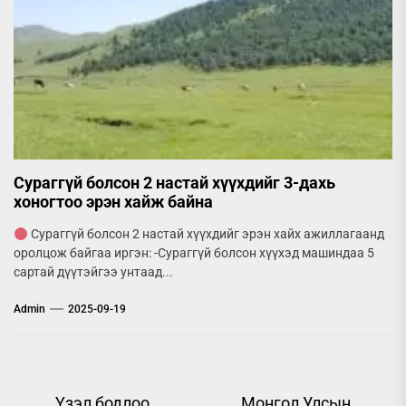
Сураггүй болсон 2 настай хүүхдийг 3-дахь
хоногтоо эрэн хайж байна
Сураггүй болсон 2 настай хүүхдийг эрэн хайх ажиллагаанд
оролцож байгаа иргэн: -Сураггүй болсон хүүхэд машиндаа 5
сартай дүүтэйгээ унтаад...
Admin
2025-09-19
Post
Үзэл бодлоо
Монгол Улсын