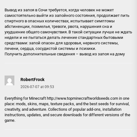
Вывод из запоя в Сочи требуется, когда человек не может
самостоятельно выйти из запойного состояния, продолжает пить
спиртного в опасных количествах, испытывает симптомы
абстиненции, похмелья, тревоги, рвота, нарушения сна и
ухудшение общего самочувствия. В такой ситуации лучше не ждать
недели и не пытаться делать лечение стандартных бытовыми
средствами: запой опасен для здоровья, нервного системы,
печени, сердца, сосудистой системы и психики.
Получить дополнительные сведения –
вывод из запоя на дому
RobertFrock
2026-07-07 at 09:53
Everything for Minecraft
http://www.topminecraftworldseeds.com
in one
place: mods, skins, maps, texture packs, and the best seeds for survival,
creativity, and adventure. Collections of popular add-ons, installation
instructions, updates, and secure downloads for different versions of the
game.