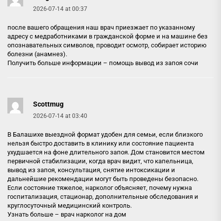
2026-07-14 at 00:37
после вашего обращения наш врач приезжает по указанному
адресу с медработниками в гражданской форме и на машине без
опознавательных символов, проводит осмотр, собирает историю
болезни (анамнез).
Получить больше информации –
помощь вывод из запоя сочи
Scottmug
2026-07-14 at 03:40
В Балашихе выездной формат удобен для семьи, если близкого
нельзя быстро доставить в клинику или состояние пациента
ухудшается на фоне длительного запоя. Дом становится местом
первичной стабилизации, когда врач видит, что капельница,
вывод из запоя, консультация, снятие интоксикации и
дальнейшие рекомендации могут быть проведены безопасно.
Если состояние тяжелое, нарколог объясняет, почему нужна
госпитализация, стационар, дополнительные обследования и
круглосуточный медицинский контроль.
Узнать больше –
врач нарколог на дом