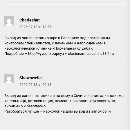
Charleshat
2026-07-13 at 18:37
Вывод из запоя в стационаре в Балашихе под постоянным
контролем специалистов, с лечением и наблюдением в
наркологической клинике «Похмельная служба».
Подробнее –
http://vyvod-iz-zapoya-v-stacionare-balashiha13-1.ru
Shawnwelia
2026-07-13 at 20:18
Вывод из запоя в клинике и на дому в Сочи: лечение алкоголизма,
капельница, детоксикация, помощь нарколога круглосуточно,
анонимно и безопасно.
Разобраться лучше –
нарколог на дом вывод из запоя сочи