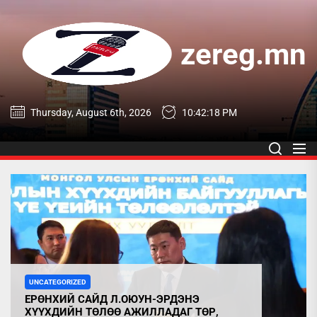
Skip
to
the
zereg.mn
content
zereg.mn
Thursday, August 6th, 2026
10:42:19 PM
UNCATEGORIZED
ЕРӨНХИЙ САЙД Л.ОЮУН-ЭРДЭНЭ
ХҮҮХДИЙН ТӨЛӨӨ АЖИЛЛАДАГ ТӨР,