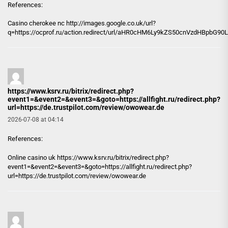
References:
Casino cherokee nc
http://images.google.co.uk
/url?
q=https://ocprof.ru/action.redirect/url/aHR0cHM6Ly9kZS50cnVzdHBpb
https://www.ksrv.ru/bitrix/redirect.php?
event1=&event2=&event3=&goto=https://allfight.ru/redirect.php?
url=https://de.trustpilot.com/review/owowear.de
2026-07-08 at 04:14
References:
Online casino uk
https://www.ksrv.ru/bitrix/redirect.php?
event1=&event2=&event3=&goto=https://allfight.ru/redirect.php?
url=https://de.trustpilot.com/review/owowear.de