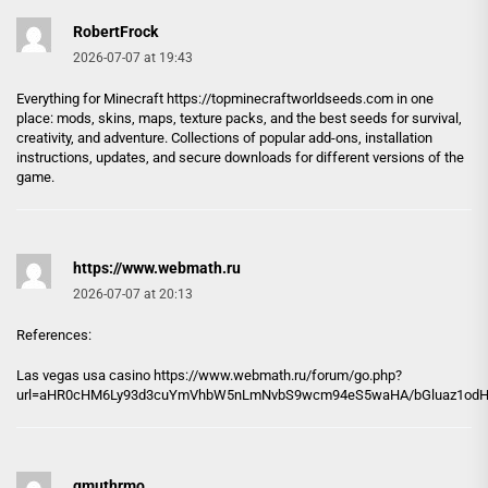
RobertFrock
2026-07-07 at 19:43
Everything for Minecraft
https://topminecraftworldseeds.com
in one
place: mods, skins, maps, texture packs, and the best seeds for survival,
creativity, and adventure. Collections of popular add-ons, installation
instructions, updates, and secure downloads for different versions of the
game.
https://www.webmath.ru
2026-07-07 at 20:13
References:
Las vegas usa casino
https://www.webmath.ru
/forum/go.php?
url=aHR0cHM6Ly93d3cuYmVhbW5nLmNvbS9wcm94eS5waHA/bGluaz1odHRw
gmuthrmo