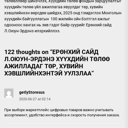
төлөөллөөр шинэчлэх, Хүүхдийн төлөө фондын зарцуулалтыг
хүүхдийн төлөө үйл ажиллагаа явуулдаг төр, хувийн
хэвшлийнхэн өөрсдөө шийдэх, 2025 онд тэмдэглэх Монголын
хүүхдийн байгууллагын 100 жилийн ойн бэлтгэл ажлыг
одооноос хангах нь зөв гэдэг байр суурийг Ерөнхий сайд
Л.Оюун-Эрдэнэ илэрхийллээ.
122 thoughts on “
ЕРӨНХИЙ САЙД
Л.ОЮУН-ЭРДЭНЭ ХҮҮХДИЙН ТӨЛӨӨ
АЖИЛЛАДАГ ТӨР, ХУВИЙН
ХЭВШЛИЙНХЭНТЭЙ УУЛЗЛАА
”
getlyStoresus
2026-06-27 at 02:14
При выборе
маркетплейс цифровых товаров
важно учитывать
ассортимент, удобство интерфейса и скорость получения заказа.