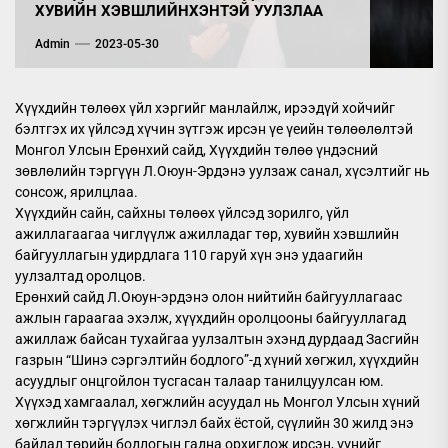
ХУВИЙН ХЭВШЛИЙНХЭНТЭЙ УУЛЗЛАА
Admin
2023-05-30
Хүүхдийн төлөөх үйл хэргийг манлайлж, ирээдүй хойчийг
бэлтгэх их үйлсэд хүчин зүтгэж ирсэн үе үеийн төлөөлөлтэй
Монгол Улсын Ерөнхий сайд, Хүүхдийн төлөө үндэсний
зөвлөлийн тэргүүн Л.Оюун-Эрдэнэ уулзаж санал, хүсэлтийг нь
сонсож, ярилцлаа.
Хүүхдийн сайн, сайхны төлөөх үйлсэд зорилго, үйл
ажиллагаагаа чиглүүлж ажилладаг төр, хувийн хэвшлийн
байгууллагын удирдлага 110 гаруй хүн энэ удаагийн
уулзалтад оролцов.
Ерөнхий сайд Л.Оюун-эрдэнэ олон нийтийн байгууллагаас
ажлын гараагаа эхэлж, хүүхдийн оролцооны байгууллагад
ажиллаж байсан тухайгаа уулзалтын эхэнд дурдаад Засгийн
газрын “Шинэ сэргэлтийн бодлого”-д хүний хөгжил, хүүхдийн
асуудлыг онцгойлон тусгасан талаар танилцуулсан юм.
Хүүхэд хамгаалал, хөгжлийн асуудал нь Монгол Улсын хүний
хөгжлийн тэргүүлэх чиглэл байх ёстой, сүүлийн 30 жилд энэ
байдал төрийн бодлогын гадна орхигдож ирсэн, үүнийг