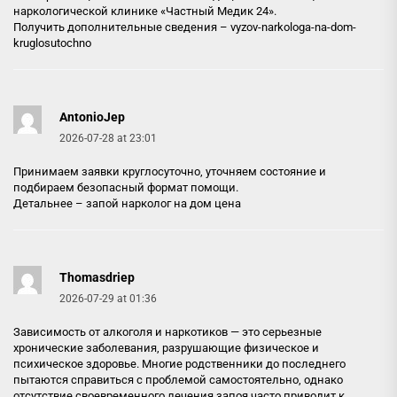
наркологической клинике «Частный Медик 24».
Получить дополнительные сведения –
vyzov-narkologa-na-dom-
kruglosutochno
AntonioJep
2026-07-28 at 23:01
Принимаем заявки круглосуточно, уточняем состояние и
подбираем безопасный формат помощи.
Детальнее –
запой нарколог на дом цена
Thomasdriep
2026-07-29 at 01:36
Зависимость от алкоголя и наркотиков — это серьезные
хронические заболевания, разрушающие физическое и
психическое здоровье. Многие родственники до последнего
пытаются справиться с проблемой самостоятельно, однако
отсутствие своевременного лечения запоя часто приводит к