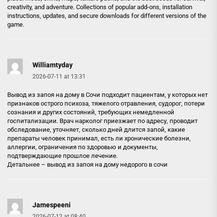
creativity, and adventure. Collections of popular add-ons, installation
instructions, updates, and secure downloads for different versions of the
game.
Williamtyday
2026-07-11 at 13:31
Вывод из запоя на дому в Сочи подходит пациентам, у которых нет
признаков острого психоза, тяжелого отравления, судорог, потери
сознания и других состояний, требующих немедленной
госпитализации. Врач нарколог приезжает по адресу, проводит
обследование, уточняет, сколько дней длится запой, какие
препараты человек принимал, есть ли хронические болезни,
аллергии, ограничения по здоровью и документы,
подтверждающие прошлое лечение.
Детальнее –
вывод из запоя на дому недорого в сочи
Jamespeeni
2026-07-12 at 08:40