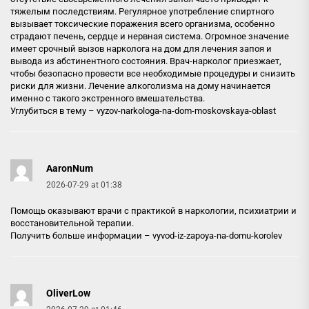
тяжелым последствиям. Регулярное употребление спиртного
вызывает токсические поражения всего организма, особенно
страдают печень, сердце и нервная система. Огромное значение
имеет срочный вызов нарколога на дом для лечения запоя и
вывода из абстинентного состояния. Врач-нарколог приезжает,
чтобы безопасно провести все необходимые процедуры и снизить
риски для жизни. Лечение алкоголизма на дому начинается
именно с такого экстренного вмешательства.
Углубиться в тему –
vyzov-narkologa-na-dom-moskovskaya-oblast
AaronNum
2026-07-29 at 01:38
Помощь оказывают врачи с практикой в наркологии, психиатрии и
восстановительной терапии.
Получить больше информации –
vyvod-iz-zapoya-na-domu-korolev
OliverLow