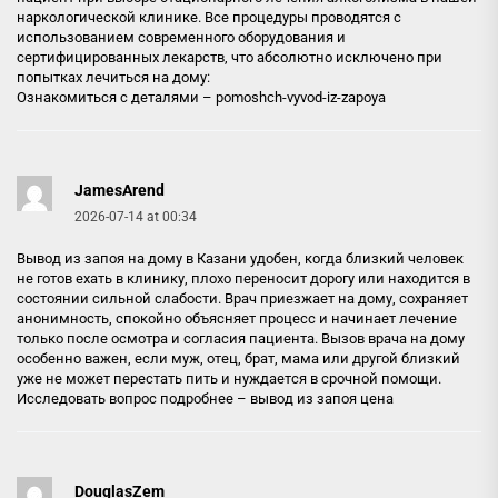
наркологической клинике. Все процедуры проводятся с
использованием современного оборудования и
сертифицированных лекарств, что абсолютно исключено при
попытках лечиться на дому:
Ознакомиться с деталями –
pomoshch-vyvod-iz-zapoya
JamesArend
2026-07-14 at 00:34
Вывод из запоя на дому в Казани удобен, когда близкий человек
не готов ехать в клинику, плохо переносит дорогу или находится в
состоянии сильной слабости. Врач приезжает на дому, сохраняет
анонимность, спокойно объясняет процесс и начинает лечение
только после осмотра и согласия пациента. Вызов врача на дому
особенно важен, если муж, отец, брат, мама или другой близкий
уже не может перестать пить и нуждается в срочной помощи.
Исследовать вопрос подробнее –
вывод из запоя цена
DouglasZem