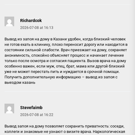
Richardcok
2026-07-08 at 16:13
Вывод из запоя на дому в Казани удобен, когда близкий человек
не готов ехать в клинику, плохо переносит дорогу или находится в
состоянии сильной слабости. Врач приезжает на дому, сохраняет
анонимность, спокойно объясняет процесс и начинает лечение
только после осмотра и согласия пациента. Вызов врача на дому
особенно важен, если муж, отец, брат, мама или другой близкий
уже не может перестать пить и нуждается в срочной помощи.
Получить дополнительную информацию –
вывод из запоя с
выездом казань
Stevefaimb
2026-07-08 at 16:22
Вывод запоя на дому позволяет сохранить приватность: соседи,
коллеги и знакомые не узнают о визите врача. Наркологическая