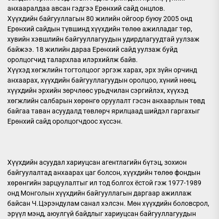
анхааралдаа авсан гэдгээ Ерөнхий сайд онцлов.
Хүүхдийн байгууллагын 80 жилийн ойгоор буюу 2005 онд
Ерөнхий сайдын түвшинд хүүхдийн төлөө ажилладаг төр,
хувийн хэвшлийн байгууллагуудын удирдлагуудтай уулзаж
байжээ. 18 жилийн дараа Ерөнхий сайд уулзаж буйд
оролцогчид талархлаа илэрхийлж байв.
Хүүхэд хөгжлийн тогтолцоог эргэж харах, эрх зүйн орчинд
анхаарах, хүүхдийн байгууллагуудын оролцоо, хүний нөөц,
хүүхдийн эрхийн зөрчлөөс урьдчилан сэргийлэх, хүүхэд
хөгжлийн салбарын хөрөнгө оруулалт гэсэн анхаарлын төвд
байгаа таван асуудалд төвлөрч ярилцаад шийдэл гаргахыг
Ерөнхий сайд оролцогчдоос хүссэн.
Хүүхдийн асуудал хариуцсан агентлагийн бүтэц, зохион
байгуулалтад анхаарах цаг болсон, хүүхдийн төлөө фондын
хөрөнгийн зарцуулалтыг ил тод болгох ёстой гэж 1977-1989
онд Монголын хүүхдийн байгууллагын даргаар ажиллаж
байсан Ч.Цэрэндулам санал хэлсэн. Мөн хүүхдийн боловсрол,
эрүүл мэнд, аюулгүй байдлыг хариуцсан байгууллагуудын