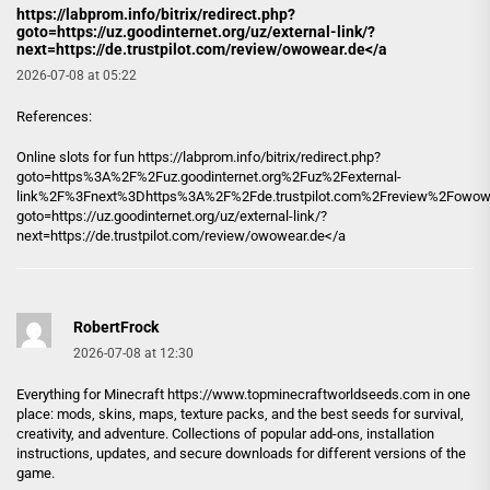
https://labprom.info/bitrix/redirect.php?
goto=https://uz.goodinternet.org/uz/external-link/?
next=https://de.trustpilot.com/review/owowear.de</a
2026-07-08 at 05:22
References:
Online slots for fun
https://labprom.info/bitrix/redirect.php?
goto=https%3A%2F%2Fuz.goodinternet.org%2Fuz%2Fexternal-
link%2F%3Fnext%3Dhttps%3A%2F%2Fde.trustpilot.com%2Freview%2Fowowear.d
goto=https://uz.goodinternet.org/uz/external-link/?
next=https://de.trustpilot.com/review/owowear.de</a
RobertFrock
2026-07-08 at 12:30
Everything for Minecraft
https://www.topminecraftworldseeds.com
in one
place: mods, skins, maps, texture packs, and the best seeds for survival,
creativity, and adventure. Collections of popular add-ons, installation
instructions, updates, and secure downloads for different versions of the
game.