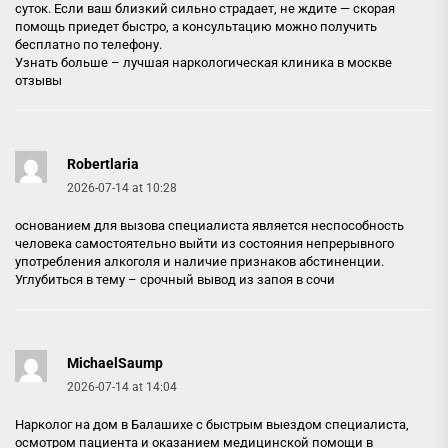
суток. Если ваш близкий сильно страдает, не ждите — скорая
помощь приедет быстро, а консультацию можно получить
бесплатно по телефону.
Узнать больше –
лучшая наркологическая клиника в москве
отзывы
Robertlaria
2026-07-14 at 10:28
основанием для вызова специалиста является неспособность
человека самостоятельно выйти из состояния непрерывного
употребления алкоголя и наличие признаков абстиненции.
Углубиться в тему –
срочный вывод из запоя в сочи
MichaelSaump
2026-07-14 at 14:04
Нарколог на дом в Балашихе с быстрым выездом специалиста,
осмотром пациента и оказанием медицинской помощи в