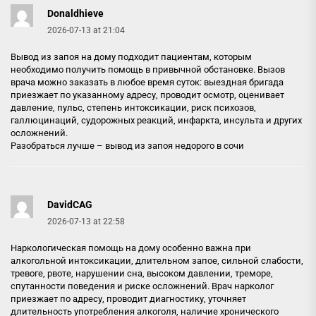
Donaldhieve
2026-07-13 at 21:04
Вывод из запоя на дому подходит пациентам, которым
необходимо получить помощь в привычной обстановке. Вызов
врача можно заказать в любое время суток: выездная бригада
приезжает по указанному адресу, проводит осмотр, оценивает
давление, пульс, степень интоксикации, риск психозов,
галлюцинаций, судорожных реакций, инфаркта, инсульта и других
осложнений.
Разобраться лучше –
вывод из запоя недорого в сочи
DavidCAG
2026-07-13 at 22:58
Наркологическая помощь на дому особенно важна при
алкогольной интоксикации, длительном запое, сильной слабости,
тревоге, рвоте, нарушении сна, высоком давлении, треморе,
спутанности поведения и риске осложнений. Врач нарколог
приезжает по адресу, проводит диагностику, уточняет
длительность употребления алкоголя, наличие хронического