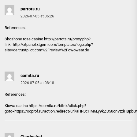
parrots.ru
2026-07-05 at 06:26
References:
Shoshone rose casino http://
parrots.ru
/proxy.php?
link=http://xtpanel.xtgem.com/templates/logo.php?
site=de.trustpilot.com%2Freview%2Fowowear.de
comita.ru
2026-07-05 at 08:18
References:
Kiowa casino https://
comita.ru
/bitrix/click.php?
goto=https://ocprof.ru/action.redirect/url/aHR0cHM6Ly9kZS50cnVzdHB
Charlesfed