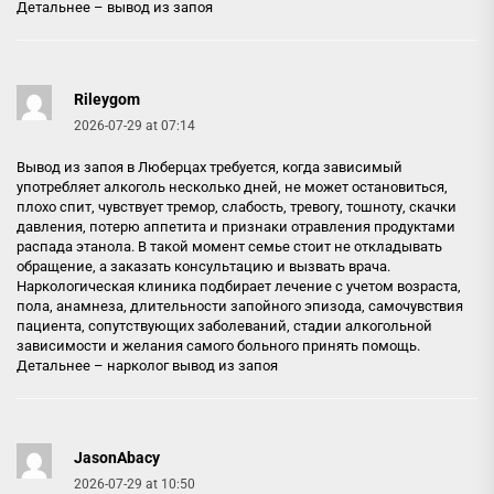
Детальнее –
вывод из запоя
Rileygom
2026-07-29 at 07:14
Вывод из запоя в Люберцах требуется, когда зависимый
употребляет алкоголь несколько дней, не может остановиться,
плохо спит, чувствует тремор, слабость, тревогу, тошноту, скачки
давления, потерю аппетита и признаки отравления продуктами
распада этанола. В такой момент семье стоит не откладывать
обращение, а заказать консультацию и вызвать врача.
Наркологическая клиника подбирает лечение с учетом возраста,
пола, анамнеза, длительности запойного эпизода, самочувствия
пациента, сопутствующих заболеваний, стадии алкогольной
зависимости и желания самого больного принять помощь.
Детальнее –
нарколог вывод из запоя
JasonAbacy
2026-07-29 at 10:50