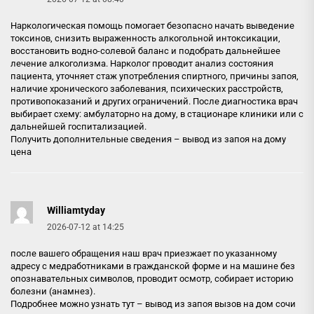
Наркологическая помощь помогает безопасно начать выведение
токсинов, снизить выраженность алкогольной интоксикации,
восстановить водно-солевой баланс и подобрать дальнейшее
лечение алкоголизма. Нарколог проводит анализ состояния
пациента, уточняет стаж употребления спиртного, причины запоя,
наличие хронического заболевания, психических расстройств,
противопоказаний и других ограничений. После диагностика врач
выбирает схему: амбулаторно на дому, в стационаре клиники или с
дальнейшей госпитализацией.
Получить дополнительные сведения –
вывод из запоя на дому
цена
Williamtyday
2026-07-12 at 14:25
после вашего обращения наш врач приезжает по указанному
адресу с медработниками в гражданской форме и на машине без
опознавательных символов, проводит осмотр, собирает историю
болезни (анамнез).
Подробнее можно узнать тут –
вывод из запоя вызов на дом сочи