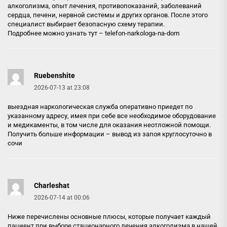
алкоголизма, опыт лечения, противопоказаний, заболеваний
сердца, печени, нервной системы и других органов. После этого
специалист выбирает безопасную схему терапии.
Подробнее можно узнать тут –
telefon-narkologa-na-dom
Ruebenshite
2026-07-13 at 23:08
выездная наркологическая служба оперативно приедет по
указанному адресу, имея при себе все необходимое оборудование
и медикаменты, в том числе для оказания неотложной помощи.
Получить больше информации –
вывод из запоя круглосуточно в
сочи
Charleshat
2026-07-14 at 00:06
Ниже перечислены основные плюсы, которые получает каждый
пациент при выборе стационарного лечения алкоголизма в нашей