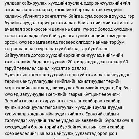
уялдааг сайжруулах, хүүхдийн зуслан, өдөр өнжүүлэхийн үйл
ажиллагаанд анхаарах, хөгжлийн бэрхшээлтэй хүүхдийн
халамж, үйлчилгээ хангалтгүй байгаа, сум, хороонд хүүхэд, гэр
бүлийн асуудал хариуцан ажиллаж байгаа нийгмийн ажилтны
ачаалал эрс ихэссэн ч цалин нь бага. Үүнээс болоод хүүхдийн
төлөө ажилладаг бүх байгууллага хүний нөөцийн хомсдолд
орсон, хүүхэд хамгаалалд төсвөөс олгодог найман тэрбум
төгрөг хаанаа ч хүрэлцэхгүй байгаа, гэр бүл болон
байгууллага доторх хүүхдийн эрхийг хангуулах, нийгмийн
хамгааллийн бодлого сүүлийн 20 жилд алдагдсан талаар 60
гаруй төлөөлөл санал, хүсэлтээ хэллээ.
Уулзалтын төгсгөлд хүүхдийн төлөө үйл ажиллагаа явуулдаг
төрийн байгууллагуудын нийгмийн ажилтнуудыг төрийн
мэргэжлийн ангилалд шилжүүлэх боломжийг судлах, Гэр бүл,
хүүхэд, залуучуудын хөгжлийн газрын бүтцийг өөрчилж
Засгийн газрын тохируулагч агентлаг хэлбэрээр салбар
дундын зохицуулалтыг хангуулах, хүүхдийн зуслангуудын
хувьчлалд хөндлөнгийн аудит хийлгэх, Ерөнхий сайдын
тэргүүлдэг Хүүхдийн төлөө үндэсний зөвлөлийн бүрэлдэхүүнд
хүүхдүүдийн болон төрийн бус байгууллагын гэсэн салбар
хоёр зөвлөлийг шинээр байгуулж, уулзалтад оролцсон