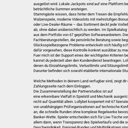
ausgelöst wird. Lokale Jackpots sind auf eine Plattform 
beträchtliche Summen ansteigen.
Stammgäste wissen, dass hinter dem Tresen die Empfehlun
Walzenspiele, moderne Videoslots mit mehrstufigen Bonu
oder Live-Dealer-Räume – das Sortiment deckt jede Vorlie
ab, ohne dabei unübersichtlich zu werden. Im Spielkatalo
aus dem Portfolio von 67 geprüften Softwareanbietern. Die
Fachberatungsstellen, die persönliche Beratung sowie begl
Glücksspielbezogene Probleme entwickeln sich häufig schri
dafür vorgesehen, diese Kontrolle konkret ausübbar zu ma
Fuer mich ist der Support eines der wichtigsten Kriterien b
kannst du jederzeit uber den Kundendienst beantragen. Loll
denen du Einzahlungslimits, Verlustlimits und Sitzungslimi
Darunter befinden sich sowohl etablierte internationale Stud
Welche Methoden in deinem Land verfugbar sind, zeigt dir 
Zahlungsseite nach dem Einloggen.
Die Zusammenstellung der Partnerstudios ist auf
eine erkennbare Vielfalt in Spielstil und Mechanik ausgeric
nicht auf Quantität allein. Lollybet kooperiert mit 67 lizenzi
von unabhängigen Prüforganisationen auf technische Konfo
an, die schnelle Runden ohne komplexe Regelwerke bevorzu
Banker-Wette. Spieler entscheiden sich für Live-Tische vor
allem dann, wenn Transparenz des Spielverlaufs und die s
Geschwindigkeit. Freispiel-Runden und Multiplikatoren si