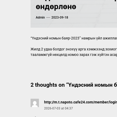
өндөрлөнө
Admin
2023-09-18
“Үндэсний номын баяр-2023” намрын үйл ажилла
Жилд 2 удаа болдог энэхүү арга хэмжээнд зохиог
тааламжгүй нөхцөлд номоо зарах гэж хүйтэн аса
2 thoughts on “
Үндэсний номын б
http://m.t.napoto.cafe24.com/member/login
2026-07-03 at 04:37