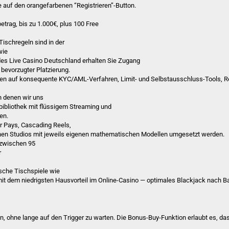
te auf den orangefarbenen “Registrieren”-Button.
trag, bis zu 1.000€, plus 100 Free
Tischregeln sind in der
wie
 des Live Casino Deutschland erhalten Sie Zugang
bevorzugter Platzierung.
tzen auf konsequente KYC/AML-Verfahren, Limit- und Selbstausschluss-Tools,
n denen wir uns
bibliothek mit flüssigem Streaming und
en.
r Pays, Cascading Reels,
enen Studios mit jeweils eigenen mathematischen Modellen umgesetzt werden.
 zwischen 95
r
sche Tischspiele wie
it dem niedrigsten Hausvorteil im Online-Casino — optimales Blackjack nach Ba
, ohne lange auf den Trigger zu warten. Die Bonus-Buy-Funktion erlaubt es, das