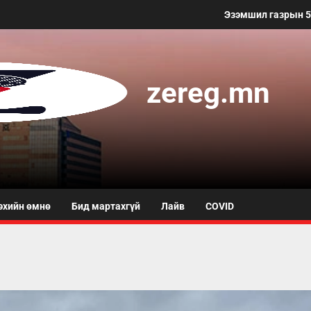
Эзэмшил газрын 50 метр хүртэлх тал
zereg.mn
эхийн өмнө
Бид мартахгүй
Лайв
COVID