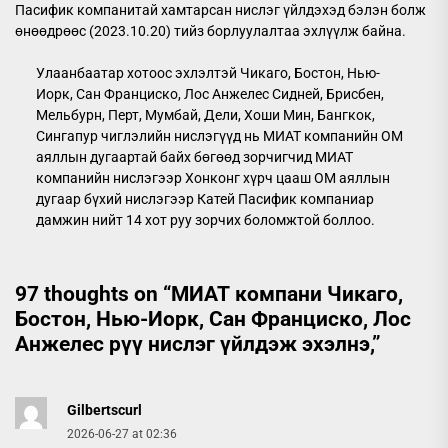
Пасифик компанитай хамтарсан нислэг үйлдэхэд бэлэн болж
өнөөдрөөс (2023.10.20) тийз борлуулалтаа эхлүүлж байна.
Улаанбаатар хотоос эхлэлтэй Чикаго, Бостон, Нью-
Иорк, Сан Франциско, Лос Анжелес Сидней, Брисбен,
Мельбурн, Перт, Мумбай, Дели, Хоши Мин, Бангкок,
Сингапур чиглэлийн нислэгүүд нь МИАТ компанийн ОМ
аяллын дугаартай байх бөгөөд зорчигчид МИАТ
компанийн нислэгээр Хонконг хүрч цааш ОМ аяллын
дугаар бүхий нислэгээр Катей Пасифик компаниар
дамжин нийт 14 хот руу зорчих боломжтой боллоо.
97 thoughts on “
МИАТ компани Чикаго,
Бостон, Нью-Иорк, Сан Франциско, Лос
Анжелес рүү нислэг үйлдэж эхэлнэ,
”
Gilbertscurl
2026-06-27 at 02:36