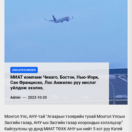
UNCATEGORIZED
МИАТ компани Чикаго, Бостон, Нью-Иорк,
Сан Франциско, Лос Анжелес рүү нислэг
үйлдэж эхэлнэ,
Admin
2023-10-20
Монгол Улс, АНУ-тай “Агаарын тээврийн тухай Монгол Улсын
Засгийн газар, АНУ-ын Засгийн газар хоорондын хэлэлцээр”
байгуулсны үр дүнд МИАТ ТӨХК АНУ-ын нийт 5 хот руу Катей