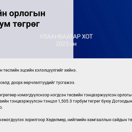
йн орлогын
ум төгрөг
 төслийн эцсийн хэлэлцүүлгийг хийнэ.
өсөлд доорх өөрчлөлтүүдийг тусгажээ.
өгрөгөөр нэмэгдүүлснээр нэгдсэн төсвийн тэнцвэржүүлсэн орлогын
свийн тэнцвэржүүлсэн тэнцэл 1,505.3 тэрбум төгрөг буюу Дотоодын
о.
 нэмэгдүүлэх зорилгоор Хөдөлмөр, нийгмийн хамгааллын сайдын т