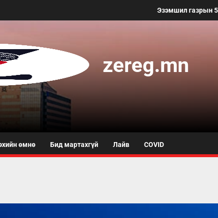
Эзэмшил газрын 50 метр хүртэлх
zereg.mn
эхийн өмнө
Бид мартахгүй
Лайв
COVID