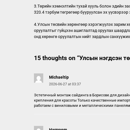
3.Төрийн хэмнэлтийн тухай хууль болон эдийн за
320.4 тэрбум төгрөгөөр бууруулсан эх үүсвэрээр
4.Улсын төсвийн хөрөнгөөр хэрэгжүүлэх зарим х
оруулалтыг гүйцээн ашиглалтад оруулах шаардла
онд хөрөнгө оруулалтын нийт зардлын санхүүжих
15 thoughts on “
Улсын нэгдсэн т
Michaeltip
2026-06-27 at 03:37
Эстетичный монтаж сайдинга в Борисове для дизайн
крепления для красоты Только качественные импор
работаем с виниловыми и металлическими панелями
Harryvem