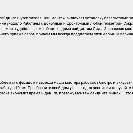
айдинга и утеплителя Наш монтаж включает установку базальтовых п
 не уходило Работаем с цоколями и фронтонами любой геометрии Сокра
 замер в удобное время
обшивка дома сайдингам Лида
. Заказывая мо
ьного приёма работ, причём мы всегда предлагаем оптимальные вариа
роблемах с фасадом навсегда Наши мастера работают быстро и аккурат
работ до 10 лет Преобразите свой дом уже сегодня звоните и получай
краске экономит время и деньги, поэтому монтаж сайдинга Минск — это