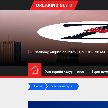
Skip
BREAKING NEWS
to
the
content
zereg.mn
Saturday, August 8th, 2026
10:56:39 AM
Улс төрийн халуун тогоо
Зэрэг нэм
Home
Улсын нэгдсэ...