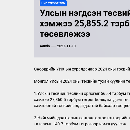
UNCATEGORIZED
Улсын нэгдсэн төсви
хэмжээ 25,855.2 тэрб
төсөвлөжээ
Admin
2023-11-10
Өнөөдрийн УИХ-ын хуралданаар 2024 оны төсвийн
Монгол Улсын 2024 оны төсвийн тухай хуулийн т
1.Улсын төсвийн төслийн орлогыг 565.4 тэрбум т
хэмжээ 27,360.5 тэрбум төгрөг болж, нэгдсэн тө
хэмжээний төсвийн алдагдалтай байхаар тооцло
2.Нийгмийн даатгалын сангаас олгох тэтгэврийг
татаасыг 140.7 тэрбум төгрөгөөр нэмэгдүүлсэн.