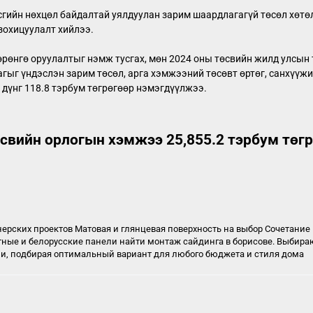
сгийн нөхцөл байдалтай уялдуулан зарим шаардлагагүй төсөл хөтө
 зохицуулалт хийлээ.
өрөнгө оруулалтыг нэмж тусгах, мөн 2024 оны төсвийн жилд улсын 
гыг үндэслэн зарим төсөл, арга хэмжээний төсөвт өртөг, санхүүжи
 дүнг 118.8 тэрбум төгрөгөөр нэмэгдүүлжээ.
өсвийн орлогын хэмжээ 25,855.2 тэрбум төг
ерских проектов Матовая и глянцевая поверхность на выбор Сочетание
тные и белорусские панели
найти монтаж сайдинга в борисове
. Выбира
, подбирая оптимальный вариант для любого бюджета и стиля дома