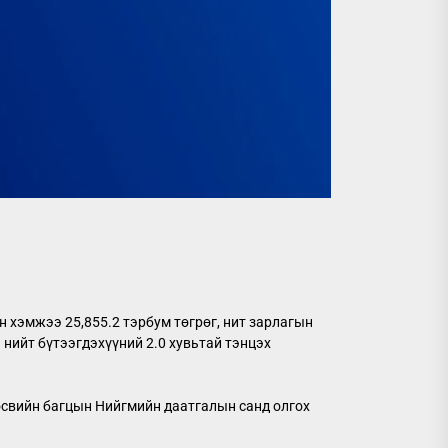
 хэмжээ 25,855.2 тэрбум төгрөг, нит зарлагын
 нийт бүтээгдэхүүний 2.0 хувьтай тэнцэх
өсвийн багцын Нийгмийн даатгалын санд олгох