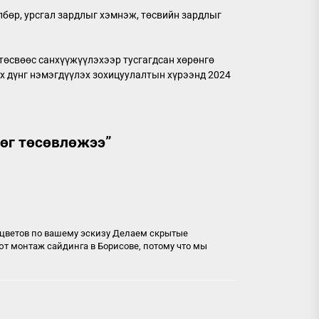
лбөр, урсгал зардлыг хэмнэж, төсвийн зардлыг
төсвөөс санхүүжүүлэхээр тусгагдсан хөрөнгө
х дүнг нэмэгдүүлэх зохицуулалтын хүрээнд 2024
рөг төсөвлөжээ
”
 цветов по вашему эскизу Делаем скрытые
ют монтаж сайдинга в Борисове, потому что мы