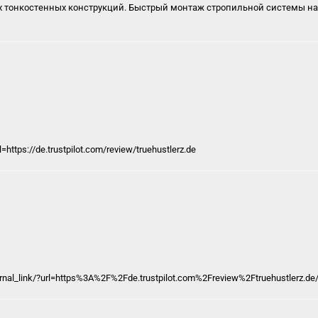
х тонкостенных конструкций. Быстрый монтаж стропильной системы на 
=https://de.trustpilot.com/review/truehustlerz.de
ernal_link/?url=https%3A%2F%2Fde.trustpilot.com%2Freview%2Ftruehustlerz.de