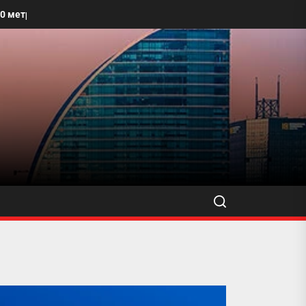
 талбайг угааж, өнгө үзэмжийг сайжруулахыг уриалжээ