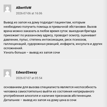
AlbertfoW
2026-07-06 at 16:06
Вывод из запоя на дому подходит пациентам, которым
необходимо получить помощь в привычной обстановке. Вызов
врача можно заказать в любое время суток: выездная бригада
приезжает по указанному адресу, проводит осмотр, оценивает
давление, пульс, степень интоксикации, риск психозов,
галлюцинаций, судорожных реакций, инфаркта, инсульта и других
осложнений.
Узнать больше –
вывод из запоя сочи
EdwardSwexy
2026-07-07 at 05:54
основанием для вызова специалиста является неспособность
человека самостоятельно выйти из состояния непрерывного
употребления алкоголя и наличие признаков абстиненции.
Детальнее –
вывод из запоя на дому цена в сочи