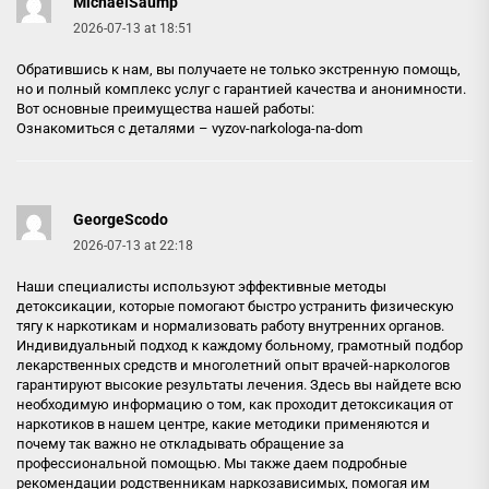
MichaelSaump
2026-07-13 at 18:51
Обратившись к нам, вы получаете не только экстренную помощь,
но и полный комплекс услуг с гарантией качества и анонимности.
Вот основные преимущества нашей работы:
Ознакомиться с деталями –
vyzov-narkologa-na-dom
GeorgeScodo
2026-07-13 at 22:18
Наши специалисты используют эффективные методы
детоксикации, которые помогают быстро устранить физическую
тягу к наркотикам и нормализовать работу внутренних органов.
Индивидуальный подход к каждому больному, грамотный подбор
лекарственных средств и многолетний опыт врачей-наркологов
гарантируют высокие результаты лечения. Здесь вы найдете всю
необходимую информацию о том, как проходит детоксикация от
наркотиков в нашем центре, какие методики применяются и
почему так важно не откладывать обращение за
профессиональной помощью. Мы также даем подробные
рекомендации родственникам наркозависимых, помогая им