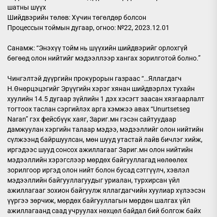
шатны шүүх
Шийдвэрийн төлөв: Хүчин төгөлдөр болсон
Процессын тоймын дугаар, огноо: №22, 2023.12.01
Санамж: “Энэхүү тойм нь шүүхийн шийдвэрийг орлохгүй
бөгөөд олон нийтийг мэдээллээр хангах зорилготой болно.”
Чингэлтэй дүүргийн прокурорын газраас “…Яллагдагч
Н.Өнөрцэцэгийг Эрүүгийн хэрэг хянан шийдвэрлэх тухайн
хуулийн 14.5 дугаар зүйлийн 1 дэх хэсэгт заасан хязгаарлалт
тогтоох таслан сэргийлэх арга хэмжээ авах “Unurtsetseg
Naran” гэх фейсбүүк хаяг, Зариг.мн гэсэн сайтуудаар
дамжуулан хэргийн талаар мэдээ, мэдээллийг олон нийтийн
сүлжээнд байршуулсан, мөн шууд утастай лайв бичлэг хийж,
иргэдээс шууд сонсох ажиллагааг Зариг.мн олон нийтийн
мэдээллийн хэрэгслээр мөрдөх байгууллагад нөлөөлөх
зорилгоор иргэд олон нийт болон бусад сэтгүүлч, хэвлэл
мэдээллийн байгууллагуудыг уриалан, турхирсан үйл
ажиллагааг зохион байгуулж яллагдагчийн хуулиар хүлээсэн
үүргээ зөрчиж, мөрдөх байгууллагын мөрдөн шалгах үйл
ажиллагаанд саад учруулах нөхцөл байдал бий болгож байх