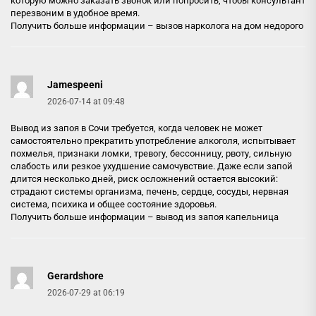
которую можно заказать звонок или попросить, чтобы консультант
перезвоним в удобное время.
Получить больше информации –
вызов нарколога на дом недорого
Jamespeeni
2026-07-14 at 09:48
Вывод из запоя в Сочи требуется, когда человек не может
самостоятельно прекратить употребление алкоголя, испытывает
похмелья, признаки ломки, тревогу, бессонницу, рвоту, сильную
слабость или резкое ухудшение самочувствие. Даже если запой
длится несколько дней, риск осложнений остается высокий:
страдают системы организма, печень, сердце, сосуды, нервная
система, психика и общее состояние здоровья.
Получить больше информации –
вывод из запоя капельница
Gerardshore
2026-07-29 at 06:19