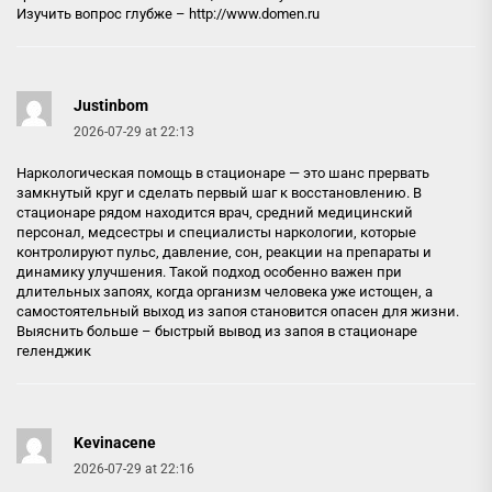
Изучить вопрос глубже –
http://www.domen.ru
Justinbom
2026-07-29 at 22:13
Наркологическая помощь в стационаре — это шанс прервать
замкнутый круг и сделать первый шаг к восстановлению. В
стационаре рядом находится врач, средний медицинский
персонал, медсестры и специалисты наркологии, которые
контролируют пульс, давление, сон, реакции на препараты и
динамику улучшения. Такой подход особенно важен при
длительных запоях, когда организм человека уже истощен, а
самостоятельный выход из запоя становится опасен для жизни.
Выяснить больше –
быстрый вывод из запоя в стационаре
геленджик
Kevinacene
2026-07-29 at 22:16