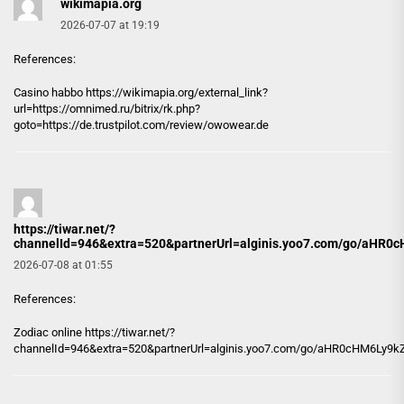
wikimapia.org
2026-07-07 at 19:19
References:
Casino habbo https://
wikimapia.org
/external_link?
url=https://omnimed.ru/bitrix/rk.php?
goto=https://de.trustpilot.com/review/owowear.de
https://tiwar.net/?
channelId=946&extra=520&partnerUrl=alginis.yoo7.com/go/a
2026-07-08 at 01:55
References:
Zodiac online
https://tiwar.net/?
channelId=946&extra=520&partnerUrl=alginis.yoo7.com/go/aHR0cHM6