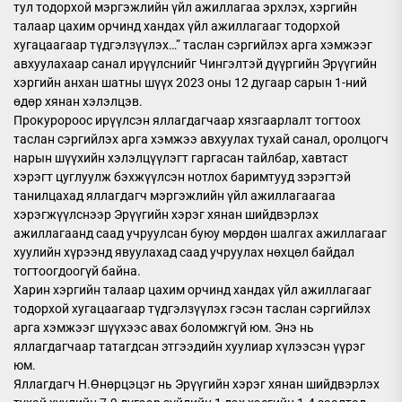
тул тодорхой мэргэжлийн үйл ажиллагаа эрхлэх, хэргийн
талаар цахим орчинд хандах үйл ажиллагааг тодорхой
хугацаагаар түдгэлзүүлэх…” таслан сэргийлэх арга хэмжээг
авхуулахаар санал ирүүлснийг Чингэлтэй дүүргийн Эрүүгийн
хэргийн анхан шатны шүүх 2023 оны 12 дугаар сарын 1-ний
өдөр хянан хэлэлцэв.
Прокуророос ирүүлсэн яллагдагчаар хязгаарлалт тогтоох
таслан сэргийлэх арга хэмжээ авхуулах тухай санал, оролцогч
нарын шүүхийн хэлэлцүүлэгт гаргасан тайлбар, хавтаст
хэрэгт цуглуулж бэхжүүлсэн нотлох баримтууд зэрэгтэй
танилцахад яллагдагч мэргэжлийн үйл ажиллагаагаа
хэрэгжүүлснээр Эрүүгийн хэрэг хянан шийдвэрлэх
ажиллагаанд саад учруулсан буюу мөрдөн шалгах ажиллагааг
хуулийн хүрээнд явуулахад саад учруулах нөхцөл байдал
тогтоогдоогүй байна.
Харин хэргийн талаар цахим орчинд хандах үйл ажиллагааг
тодорхой хугацаагаар түдгэлзүүлэх гэсэн таслан сэргийлэх
арга хэмжээг шүүхээс авах боломжгүй юм. Энэ нь
яллагдагчаар татагдсан этгээдийн хуулиар хүлээсэн үүрэг
юм.
Яллагдагч Н.Өнөрцэцэг нь Эрүүгийн хэрэг хянан шийдвэрлэх