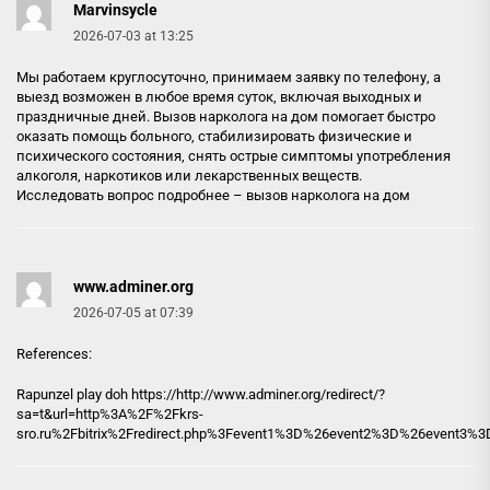
Marvinsycle
2026-07-03 at 13:25
Мы работаем круглосуточно, принимаем заявку по телефону, а
выезд возможен в любое время суток, включая выходных и
праздничные дней. Вызов нарколога на дом помогает быстро
оказать помощь больного, стабилизировать физические и
психического состояния, снять острые симптомы употребления
алкоголя, наркотиков или лекарственных веществ.
Исследовать вопрос подробнее –
вызов нарколога на дом
www.adminer.org
2026-07-05 at 07:39
References:
Rapunzel play doh https://
http://www.adminer.org
/redirect/?
sa=t&url=http%3A%2F%2Fkrs-
sro.ru%2Fbitrix%2Fredirect.php%3Fevent1%3D%26event2%3D%26event3%