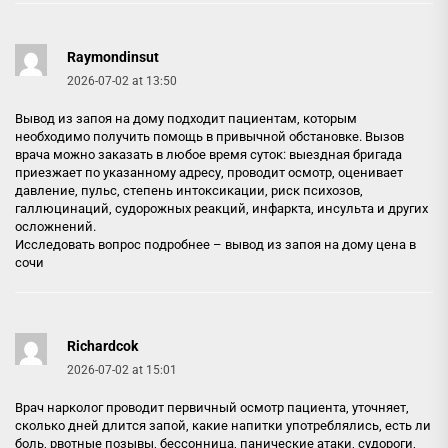
Raymondinsut
2026-07-02 at 13:50
Вывод из запоя на дому подходит пациентам, которым
необходимо получить помощь в привычной обстановке. Вызов
врача можно заказать в любое время суток: выездная бригада
приезжает по указанному адресу, проводит осмотр, оценивает
давление, пульс, степень интоксикации, риск психозов,
галлюцинаций, судорожных реакций, инфаркта, инсульта и других
осложнений.
Исследовать вопрос подробнее –
вывод из запоя на дому цена в
сочи
Richardcok
2026-07-02 at 15:01
Врач нарколог проводит первичный осмотр пациента, уточняет,
сколько дней длится запой, какие напитки употреблялись, есть ли
боль, рвотные позывы, бессонница, панические атаки, судороги,