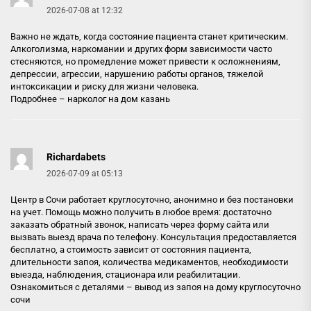
2026-07-08 at 12:32
Важно не ждать, когда состояние пациента станет критическим.
Алкоголизма, наркомании и других форм зависимости часто
стесняются, но промедление может привести к осложнениям,
депрессии, агрессии, нарушению работы органов, тяжелой
интоксикации и риску для жизни человека.
Подробнее –
нарколог на дом казань
Richardabets
2026-07-09 at 05:13
Центр в Сочи работает круглосуточно, анонимно и без постановки
на учет. Помощь можно получить в любое время: достаточно
заказать обратный звонок, написать через форму сайта или
вызвать выезд врача по телефону. Консультация предоставляется
бесплатно, а стоимость зависит от состояния пациента,
длительности запоя, количества медикаментов, необходимости
выезда, наблюдения, стационара или реабилитации.
Ознакомиться с деталями –
вывод из запоя на дому круглосуточно
сочи