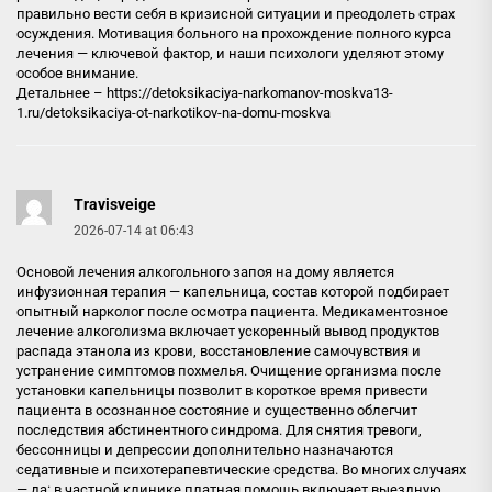
правильно вести себя в кризисной ситуации и преодолеть страх
осуждения. Мотивация больного на прохождение полного курса
лечения — ключевой фактор, и наши психологи уделяют этому
особое внимание.
Детальнее –
https://detoksikaciya-narkomanov-moskva13-
1.ru/detoksikaciya-ot-narkotikov-na-domu-moskva
Travisveige
2026-07-14 at 06:43
Основой лечения алкогольного запоя на дому является
инфузионная терапия — капельница, состав которой подбирает
опытный нарколог после осмотра пациента. Медикаментозное
лечение алкоголизма включает ускоренный вывод продуктов
распада этанола из крови, восстановление самочувствия и
устранение симптомов похмелья. Очищение организма после
установки капельницы позволит в короткое время привести
пациента в осознанное состояние и существенно облегчит
последствия абстинентного синдрома. Для снятия тревоги,
бессонницы и депрессии дополнительно назначаются
седативные и психотерапевтические средства. Во многих случаях
— да: в частной клинике платная помощь включает выездную