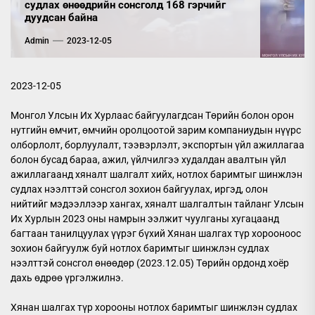
судлах өнөөдрийн сонсголд 168 гэрчийг
дуудсан байна
Admin
2023-12-05
2023-12-05
Монгол Улсын Их Хурлаас байгуулагдсан Төрийн болон орон
нутгийн өмчит, өмчийн оролцоотой зарим компаниудын нүүрс
олборлолт, борлуулалт, тээвэрлэлт, экспортын үйл ажиллагаа
болон бусад бараа, ажил, үйлчилгээ худалдан авалтын үйл
ажиллагаанд хяналт шалгалт хийх, нотлох баримтыг шинжлэн
судлах нээлттэй сонсгол зохион байгуулах, иргэд, олон
нийтийг мэдээллээр хангах, хяналт шалгалтын тайланг Улсын
Их Хурлын 2023 оны намрын ээлжит чуулганы хугацаанд
багтаан танилцуулах үүрэг бүхий Хянан шалгах түр хорооноос
зохион байгуулж буй нотлох баримтыг шинжлэн судлах
нээлттэй сонсгол өнөөдөр (2023.12.05) Төрийн ордонд хоёр
дахь өдрөө үргэлжилнэ.
Хянан шалгах түр хорооны нотлох баримтыг шинжлэн судлах