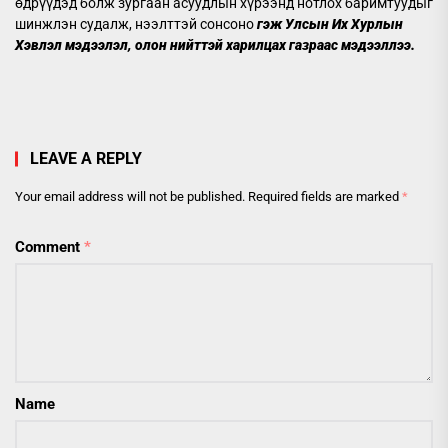
өдрүүдэд болж зургаан асуудлын хүрээнд нотлох баримтуудыг
шинжлэн судалж, нээлттэй сонсоно
гэж Улсын Их Хурлын
Хэвлэл мэдээлэл, олон нийттэй харилцах газраас мэдээллээ.
LEAVE A REPLY
Your email address will not be published.
Required fields are marked
*
Comment
*
Name