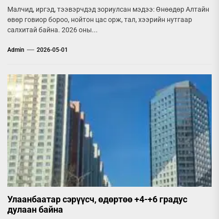
Малчид, иргэд, тээвэрчдэд зориулсан мэдээ: Өнөөдөр Алтайн
өвөр говиор бороо, нойтон цас орж, тал, хээрийн нутгаар
салхитай байна. 2026 оны...
Admin
2026-05-01
Улаанбаатар сэрүүсч, өдөртөө +4-+6 градус
дулаан байна