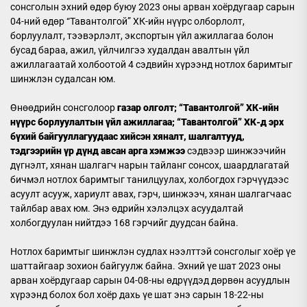
сонсголын эхний өдөр буюу 2023 оны арван хоёрдугаар сарын
04-ний өдөр “Тавантолгой” ХК-ийн нүүрс олборлолт,
борлуулалт, тээвэрлэлт, экспортын үйл ажиллагаа болон
бусад бараа, ажил, үйлчилгээ худалдан авалтын үйл
ажиллагаатай холбоотой 4 сэдвийн хүрээнд нотлох баримтыг
шинжлэн судалсан юм.
Өнөөдрийн сонсголоор
газар олголт; “Тавантолгой” ХК-ийн
нүүрс борлуулалтын үйл ажиллагаа; “Тавантолгой” ХК-д эрх
бүхий байгууллагуудаас хийсэн хяналт, шалгалтууд,
тэдгээрийн үр дүнд авсан арга хэмжээ
сэдвээр шинжээчийн
дүгнэлт, хянан шалгагч нарын тайланг сонсох, шаардлагатай
бичмэл нотлох баримтыг танилцуулах, холбогдох гэрчүүдээс
асуулт асууж, хариулт авах, гэрч, шинжээч, хянан шалгагчаас
тайлбар авах юм. Энэ өдрийн хэлэлцэх асуудалтай
холбогдуулан нийтдээ 168 гэрчийг дуудсан байна.
Нотлох баримтыг шинжлэн судлах нээлттэй сонсголыг хоёр үе
шаттайгаар зохион байгуулж байна. Эхний үе шат 2023 оны
арван хоёрдугаар сарын 04-08-ны өдрүүдэд дөрвөн асуудлын
хүрээнд болох бол хоёр дахь үе шат энэ сарын 18-22-ны