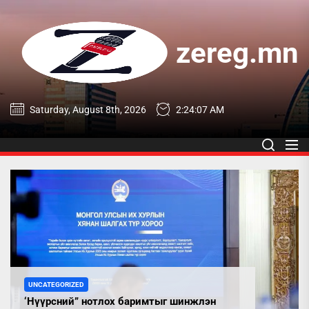
Skip
to
the
zereg.mn
content
zereg.mn
Saturday, August 8th, 2026
2:24:07 AM
UNCATEGORIZED
‘Нүүрсний” нотлох баримтыг шинжлэн