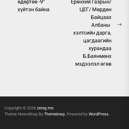
Previous
өдөртөө -9°
Ерөнхий Газрын/
post:
хүйтэн байна
ЦЕГ/ Мөрдөн
Байцаах
Албаны
Ne
хэлтсийн дарга,
pos
цагдаагийн
хурандаа
Б.Баянмөнх
мэдээлэл өгөв
Copyright © 2026
zereg.mn.
Theme: NewsWrap By
Themeinwp.
Powered by
WordPress.