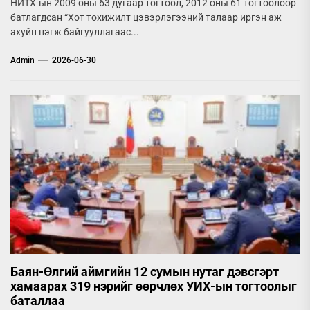
НИТХ-ын 2009 оны 63 дугаар тогтоол, 2012 оны 61 тогтоолоор
батлагдсан “Хот тохижилт цэвэрлэгээний талаар иргэн аж
ахуйн нэгж байгууллагаас...
Admin
2026-06-30
Баян-Өлгий аймгийн 12 сумын нутаг дэвсгэрт
хамаарах 319 нэрийг өөрчлөх УИХ-ын тогтоолыг
баталлаа