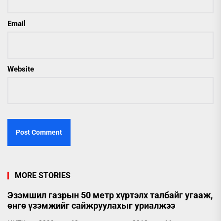
Email
Website
MORE STORIES
Эзэмшил газрын 50 метр хүртэлх талбайг угааж,
өнгө үзэмжийг сайжруулахыг уриалжээ