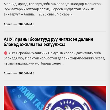
Малчид, иргэд, тээвэрчдийн анхааралд: Өнөөдөр Дорноговь,
Сүхбаатарын нутгаар салхи, шороон шуургатай байхыг
анхааруулж байна. 2026 оны 04-р сарын...
Admin
2026-04-15
АНУ, Ираны боомтууд руу чиглэсэн далайн
блокад ажиллагаа эхлүүлжээ
АНУ Персийн булангийн Ормузын хоолой дахь тэнгисийн
блокад буюу Ирантай холбоотой далайн хөдөлгөөнийг бүхэлд
нь хязгаарлаж хүмүүс, бараа, хөлөг...
Admin
2026-04-15