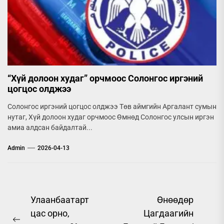
“Хүй долоон худаг” орчмоос Солонгос иргэний
цогцос олджээ
Солонгос иргэний цогцос олджээ Төв аймгийн Аргалант сумын
нутаг, Хүй долоон худаг орчмоос Өмнөд Солонгос улсын иргэн
амиа алдсан байдалтай...
Admin
2026-04-13
Post
Улаанбаатарт
Өнөөдөр
цас орно,
Цагдаагийн
navigation