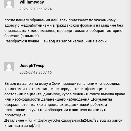
Williamtyday
2026-07-13 at 02:24
после вашего обращения наш врач приезжает по указанному
адресу с медработниками в гражданской форме и на машине без
опознавательных символов, проводит осмотр, собирает историю
болезни (анамнез).
Разобраться лучше –
вывод из запоя капельница в сочи
JosephTwisp
2026-07-13 at 07:16
Вывод из запоя на дому в Сочи проводится анонимно: соседям,
коллегам и третьим лицам не передается информация о
состоянии пациента, диагнозе, курсе лечения, факте вызова врача
или необходимости дальнейшего наблюдения. Документы
оформляются только в пределах медицинской работы, а
постановки на учет при обращении в частную клинику не
происходит.
Детальнее – [url=https://vyvod-is-zapoya-sochi24.ru/]вывод из запоя
клиника в сочи[/url]