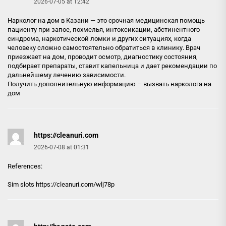
2026-07-05 at 12:42
Нарколог на дом в Казани — это срочная медицинская помощь
пациенту при запое, похмелья, интоксикации, абстинентного
синдрома, наркотической ломки и других ситуациях, когда
человеку сложно самостоятельно обратиться в клинику. Врач
приезжает на дом, проводит осмотр, диагностику состояния,
подбирает препараты, ставит капельница и дает рекомендации по
дальнейшему лечению зависимости.
Получить дополнительную информацию –
вызвать нарколога на
дом
https://cleanuri.com
2026-07-08 at 01:31
References:
Sim slots
https://cleanuri.com
/wlj78p