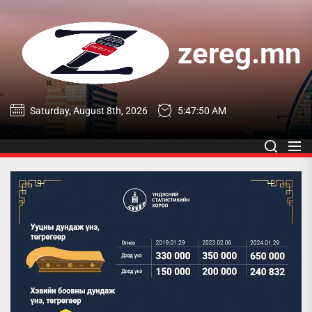
Skip
to
the
zereg.mn
content
zereg.mn
Saturday, August 8th, 2026
5:47:51 AM