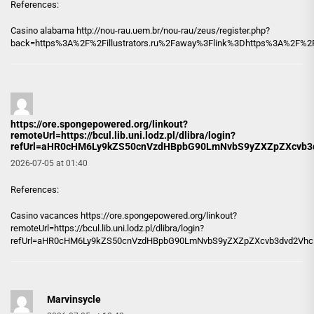
References:
Casino alabama http://
nou-rau.uem.br
/nou-rau/zeus/register.php?
back=https%3A%2F%2Fillustrators.ru%2Faway%3Flink%3Dhttps%3A%2F%2F
https://ore.spongepowered.org/linkout?
remoteUrl=https://bcul.lib.uni.lodz.pl/dlibra/login?
refUrl=aHR0cHM6Ly9kZS50cnVzdHBpbG90LmNvbS9yZXZpZXcvb3
2026-07-05 at 01:40
References:
Casino vacances
https://ore.spongepowered.org/linkout?
remoteUrl=https://bcul.lib.uni.lodz.pl/dlibra/login?
refUrl=aHR0cHM6Ly9kZS50cnVzdHBpbG90LmNvbS9yZXZpZXcvb3dvd2Vhc
Marvinsycle