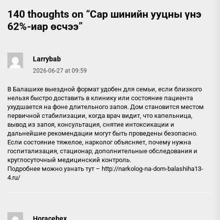
140 thoughts on “
Сар шинийн ууцны үнэ
62%-иар өсчээ
”
Larrybab
2026-06-27 at 09:59
В Балашихе выездной формат удобен для семьи, если близкого
нельзя быстро доставить в клинику или состояние пациента
ухудшается на фоне длительного запоя. Дом становится местом
первичной стабилизации, когда врач видит, что капельница,
вывод из запоя, консультация, снятие интоксикации и
дальнейшие рекомендации могут быть проведены безопасно.
Если состояние тяжелое, нарколог объясняет, почему нужна
госпитализация, стационар, дополнительные обследования и
круглосуточный медицинский контроль.
Подробнее можно узнать тут –
http://narkolog-na-dom-balashiha13-
4.ru/
Horacebex