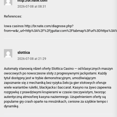
http://br.nate.com
2026-07-08 at 08:31
References:
Iowa casinos
http://br.nate.com
/diagnose.php?
from=w&r_url=http%3A%2F%2Fjguitar.com%2Ftabmap%3Furl%3Dhttps%3A%
slottica
2026-07-08 at 21:29
Automaty stanowią rdzeń oferty Slottica Casino — od klasycznych maszyn
owocowych po nowoczesne sloty z progresywnymi jackpotami. Każdy
tytuł dostępny jest w trybie demonstracyjnym, umożliwiającym
zapoznanie się z mechaniką bez ryzyka.Sekcja gier stołowych oferuje
wiele wariantów ruletki, blackjacka i baccarat. Kasyno na żywo zapewnia
rozgrywkę z prawdziwymi krupierami w czasie rzeczywistym, tworząc
autentyczną atmosferę kasyna naziemnego. Uzupełnieniem oferty są
popularne gry crash oparte na mnożnikach, cenione za szybkie tempo i
dynamikę.