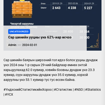
UNCATEGORIZED
Сар шинийн ууцны үнэ 62%-иар өсчээ
Admin
2024-02-01
Сар шинийн баярын ширээний гол идээ болох ууцны дундаж
үнэ 2024 оны 1-р сарын 29-ний байдлаар өмнөх онтой
харьцуулахад 62.0 хувиар, хэвийн боовны дундаж үнэ 23.3
хувиар, сүүн ааруулны дундаж үнэ 35.0 хувиар, хорхой
ааруулны үнэ 53.1 хувиар тус тус өссөн байна.
#ҮндэснийСтатистикийнХороо | #Статистик | #NSO | #Statistics
| #ҮСХ