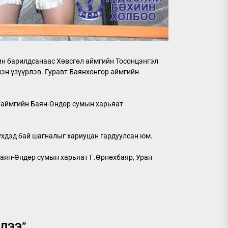
ин барилдсанаас Хөвсгөл аймгийн Тосонцэнгэл
н үзүүрлэв. Гуравт Баянхонгор аймгийн
р аймгийн Баян-Өндөр сумын харьяат
үхдэд бай шагналыг хариуцан гардуулсан юм.
аян-Өндөр сумын харьяат Г.Өрнөхбаяр, Уран
ЛЛЭЭ
”