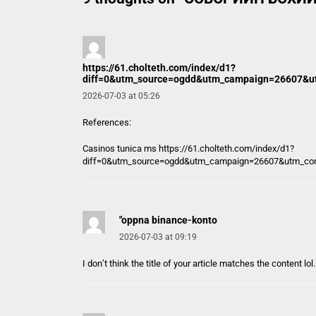
https://61.cholteth.com/index/d1?
diff=0&utm_source=ogdd&utm_campaign=26607&utm_
2026-07-03 at 05:26
References:
Casinos tunica ms
https://61.cholteth.com/index/d1?
diff=0&utm_source=ogdd&utm_campaign=26607&utm_conten
"oppna binance-konto
2026-07-03 at 09:19
I don’t think the title of your article matches the content l