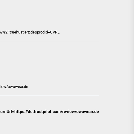
w%2Ftruehustlerz.de&prodId=GVRL
review/owowear.de
urnUrl=https://de.trustpilot.com/review/owowear.de