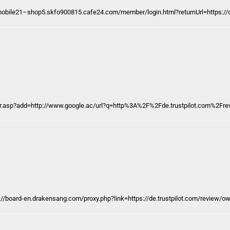
in-mobile21–shop5.skfo900815.cafe24.com/member/login.html?returnUrl=https://
r.asp?add=http://www.google.ac/url?q=http%3A%2F%2Fde.trustpilot.com%2F
://board-en.drakensang.com/proxy.php?link=https://de.trustpilot.com/review/o