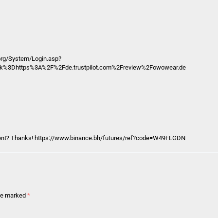
org
/System/Login.asp?
nk%3Dhttps%3A%2F%2Fde.trustpilot.com%2Freview%2Fowowear.de
tent? Thanks!
https://www.binance.bh/futures/ref?code=W49FLGDN
are marked
*