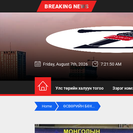
Skip
BREAKING NEWS
to
the
content
zereg.mn
Friday, August 7th, 2026
7:21:51 AM
Улс төрийн халуун тогоо
Зэрэг нэм
Home
ӨСВӨРИЙН БӨХ...