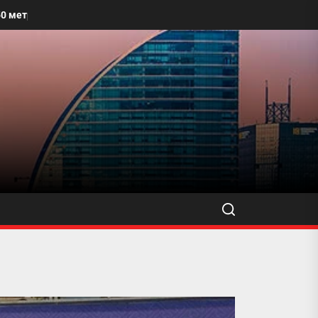
талбайг угааж, өнгө үзэмжийг сайжруулахыг уриалжээ