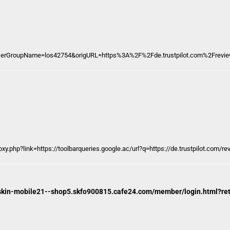
serGroupName=los42754&origURL=https%3A%2F%2Fde.trustpilot.com%2Frevie
oxy.php?link=https://toolbarqueries.google.ac/url?q=https://de.trustpilot.com/
://skin-mobile21--shop5.skfo900815.cafe24.com/member/login.html?ret