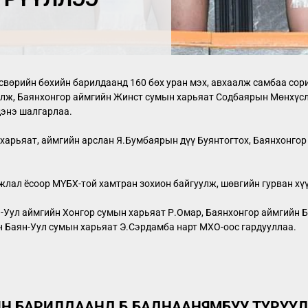
свөрийн бөхийн барилдаанд 160 бөх уран мэх, авхаалж самбаа сор
лж, Баянхонгор аймгийн Жинст сумын харьяат Содбаярын Мөнхүслэ
энэ шалгарлаа.
харьяат, аймгийн арслан Я.Бумбаярын дүү Буянтогтох, Баянхонго
лал ёсоор МҮБХ-той хамтран зохион байгуулж, шөвгийн гурван хү
Уул аймгийн Хонгор сумын харьяат Р.Омар, Баянхонгор аймгийн Б
 Баян-Уул сумын харьяат Э.Сэрдамба нарт МХО-оос гардууллаа.
Н БАРИЛДААНД Б.БАДНААНЯМБУУ ТҮРҮҮ