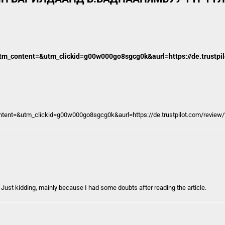
content=&utm_clickid=g00w000go8sgcg0k&aurl=https://de.trustpilo
t=&utm_clickid=g00w000go8sgcg0k&aurl=https://de.trustpilot.com/review/t
ol. Just kidding, mainly because I had some doubts after reading the article.