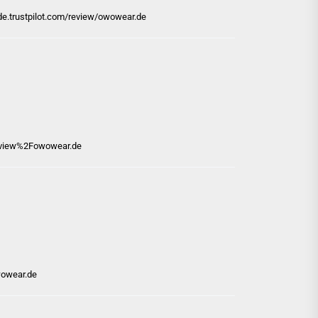
de.trustpilot.com/review/owowear.de
review%2Fowowear.de
wowear.de