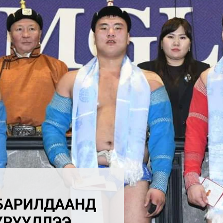
БАРИЛДААНД
ҮРҮҮЛЛЭЭ