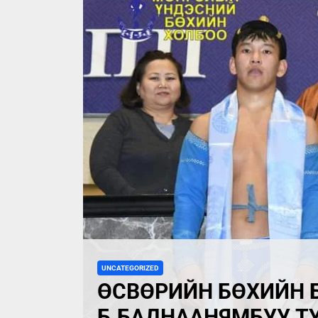
UNCATEGORIZED
ӨСВӨРИЙН БӨХИЙН 
Б.БАДНААНЯМБУУ Т