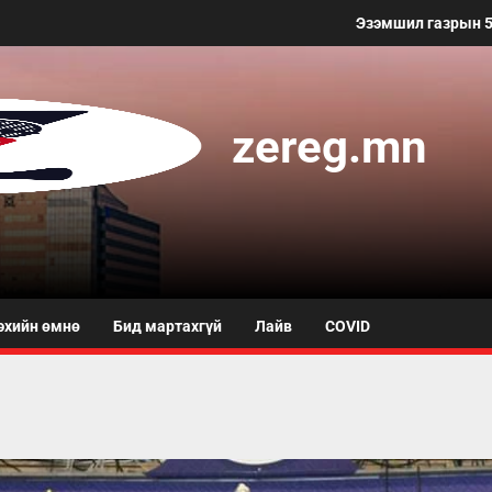
Эзэмшил газрын 50 метр хүртэлх 
zereg.mn
эхийн өмнө
Бид мартахгүй
Лайв
COVID