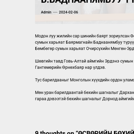
Admin
2024-02-06
Модон луу жилийн сар шинийн баярт зориулсан Ө
сумын харьяат Баярмагнайн Баднаанямбуу түрүү
Бөмбөгөр сумын харьяат Очирсүхийн Мөнгөн-Эрд
Шөвгийн тавд Говь-Алтай аймгийн Эрдэнэ сумын 
Гантөмөрийн Өрнөхбаяр нар үлдэв.
Тус барилдааныг Монголын хүүхдийн ордон уламж
Мөн уран барилдаантай бөхийн шагналыг Дархан-
гараа дэвээтэй бөхийн шагналыг Дорнод аймгийн
9 thoughts on “
ӨСВӨРИЙН БӨХИЙ