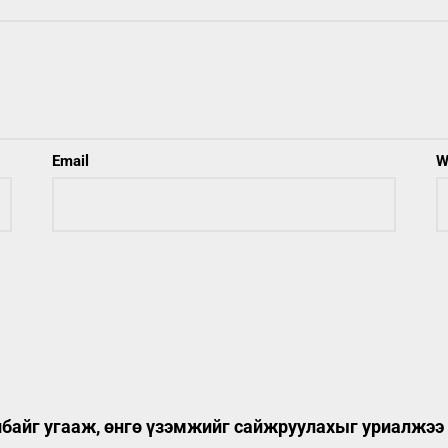
Email
W
лбайг угааж, өнгө үзэмжийг сайжруулахыг уриалжээ