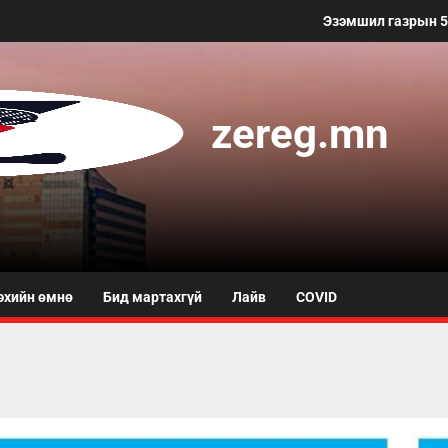
Эзэмшил газрын 50 метр хүртэл
zereg.mn
эхийн өмнө
Бид мартахгүй
Лайв
COVID