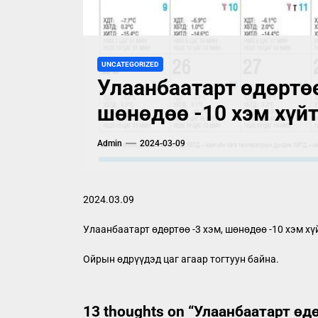
UNCATEGORIZED
Улаанбаатарт өдөртөө
шөнөдөө -10 хэм хүйт
Admin
2024-03-09
2024.03.09
Улаанбаатарт өдөртөө -3 хэм, шөнөдөө -10 хэм хү
Ойрын өдрүүдэд цаг агаар тогтуун байна.
13 thoughts on “
Улаанбаатарт өдө