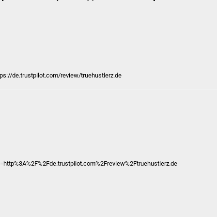
ps://de.trustpilot.com/review/truehustlerz.de
nk=http%3A%2F%2Fde.trustpilot.com%2Freview%2Ftruehustlerz.de