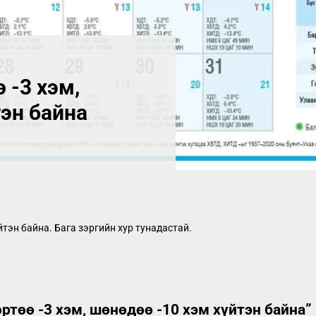
 -3 хэм,
эн байна
йтэн байна. Бага зэргийн хур тунадастай.
ртөө -3 хэм, шөнөдөө -10 хэм хүйтэн байна
”