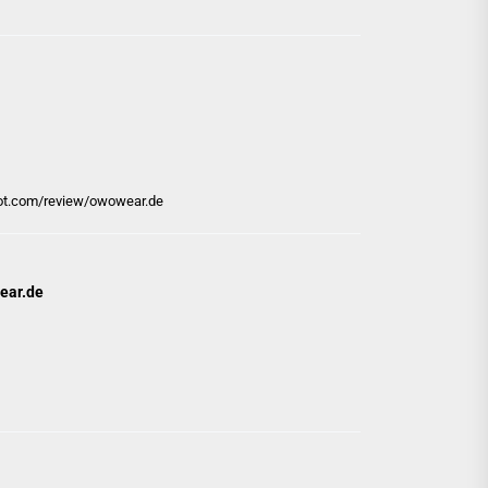
ilot.com/review/owowear.de
wear.de