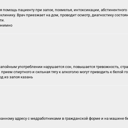
я помощь пациенту при запое, похмелья, интоксикации, абстинентного 
клинику. Врач приезжает на дом, проводит осмотр, диагностику состоя
ти.
нонимно
запойным употреблении нарушается сон, повышается тревожность, страд
рием спиртного и сильная тягу к алкоголю могут приводить к белой гор
од из запоя казань
занному адресу с медработниками в гражданской форме и на машине б