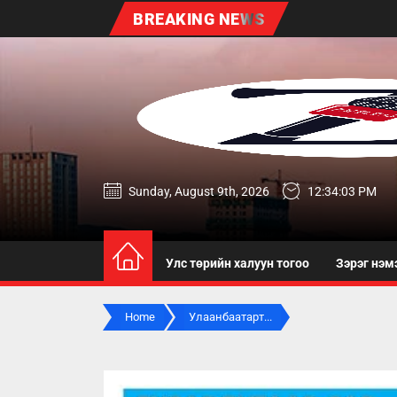
Skip
BREAKING NEWS
to
the
content
zereg.mn
Sunday, August 9th, 2026
12:34:04 PM
Улс төрийн халуун тогоо
Зэрэг нэм
Home
Улаанбаатарт...