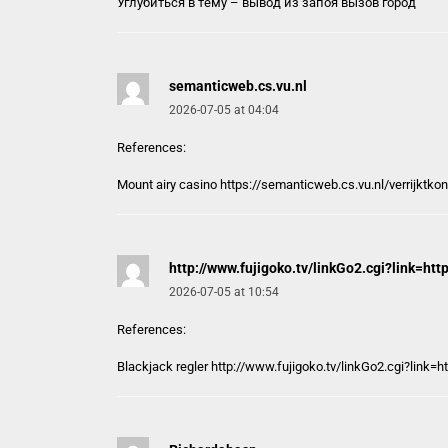
Углубиться в тему –
вывод из запоя вызов город
semanticweb.cs.vu.nl
2026-07-05 at 04:04
References:
Mount airy casino https://
semanticweb.cs.vu.nl
/verrijktko
http://www.fujigoko.tv/linkGo2.cgi?link=htt
2026-07-05 at 10:54
References:
Blackjack regler
http://www.fujigoko.tv/linkGo2.cgi?link=h