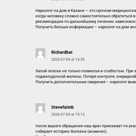
Нарколог на дом в Казани — это срочная медицинска
когда человеку сложно самостоятельно обратиться в 
рекомендации по дальнейшему лечению зависимос
Получить больше информации –
нарколог на дом а
Richardbat
2026-07-04 at 14:55
Запой опасен не только похмелья и слабостью. При 
поджелудочной железы. Потеря контроля, очередной п
Получить дополнительные сведения –
нарколог выв
Stevefaimb
2026-07-04 at 19:12
после вашего обращения наш врач приезжает по ука
собирает историю болезни (анамнез).