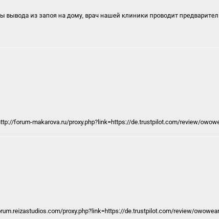
 вывода из запоя на дому, врач нашей клиники проводит предварител
http://forum-makarova.ru/proxy.php?link=https://de.trustpilot.com/review/owow
orum.reizastudios.com/proxy.php?link=https://de.trustpilot.com/review/owowear