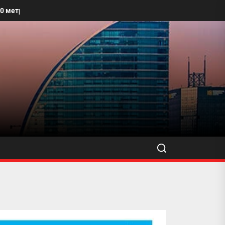
х талбайг угааж, өнгө үзэмжийг сайжруулахыг уриалжээ