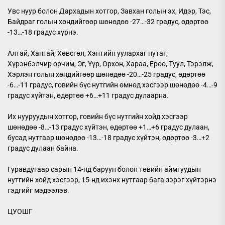
Увс нуур болон Дархадын хотгор, Завхан голын эх, Идэр, Тэс,
Байдраг голын хөндийгөөр шөнөдөө -27…-32 градус, өдөртөө
-13…-18 градус хүрнэ.
Алтай, Хангай, Хөвсгөл, Хэнтийн уулархаг нутаг,
Хүрэнбэлчир орчим, Эг, Үүр, Орхон, Хараа, Ерөө, Туул, Тэрэлж,
Хэрлэн голын хөндийгөөр шөнөдөө -20…-25 градус, өдөртөө
-6…-11 градус, говийн бүс нутгийн өмнөд хэсгээр шөнөдөө -4…-9
градус хүйтэн, өдөртөө +6…+11 градус дулаарна.
Их нууруудын хотгор, говийн бүс нутгийн хойд хэсгээр
шөнөдөө -8…-13 градус хүйтэн, өдөртөө +1…+6 градус дулаан,
бусад нутгаар шөнөдөө -13…-18 градус хүйтэн, өдөртөө -3…+2
градус дулаан байна.
Гуравдугаар сарын 14-нд баруун болон төвийн аймгуудын
нутгийн хойд хэсгээр, 15-нд ихэнх нутгаар бага зэрэг хүйтэрнэ
гэдгийг мэдээлэв.
ЦУОШГ