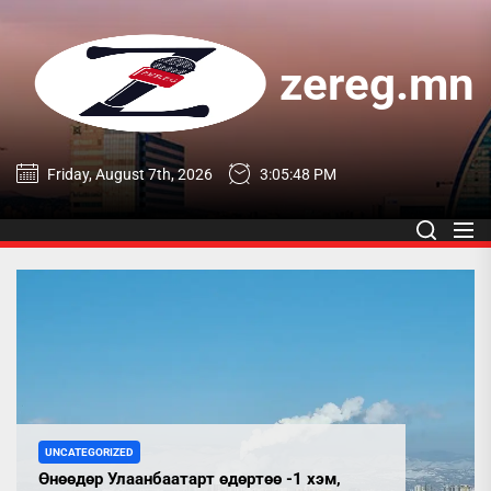
Skip
to
the
zereg.mn
content
zereg.mn
Friday, August 7th, 2026
3:05:49 PM
UNCATEGORIZED
Өнөөдөр Улаанбаатарт өдөртөө -1 хэм,