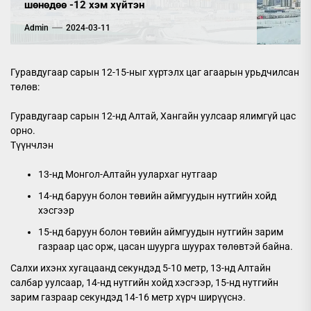
шөнөдөө -12 хэм хүйтэн
Admin
2024-03-11
Гуравдугаар сарын 12-15-ныг хүртэлх цаг агаарын урьдчилсан
төлөв:
Гуравдугаар сарын 12-нд Алтай, Хангайн уулсаар ялимгүй цас
орно.
Түүнчлэн
13-нд Монгол-Алтайн уулархаг нутгаар
14-нд баруун болон төвийн аймгуудын нутгийн хойд
хэсгээр
15-нд баруун болон төвийн аймгуудын нутгийн зарим
газраар цас орж, цасан шуурга шуурах төлөвтэй байна.
Салхи ихэнх хугацаанд секундэд 5-10 метр, 13-нд Алтайн
салбар уулсаар, 14-нд нутгийн хойд хэсгээр, 15-нд нутгийн
зарим газраар секундэд 14-16 метр хүрч ширүүснэ.