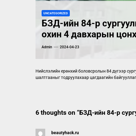
UNCATEGORIZED
БЗД-ийн 84-р сургуул
охин 4 давхарын цон
Admin
2024-04-23
Нийслэлийн ерөнхий боловсролын 84 дүгээр сург
шалтгааныг тодруулахаар цагдаагийн байгуулла
6 thoughts on “
БЗД-ийн 84-р сург
beautyhack.ru