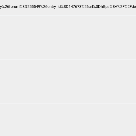
reply%26forum%3D255549%26entry_id%3D147673%26url%3Dhttps%3A%2F%2Fde.