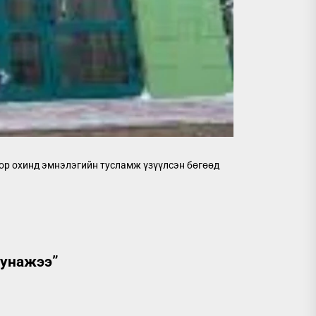
ор охинд эмнэлэгийн тусламж үзүүлсэн бөгөөд
 унажээ
”