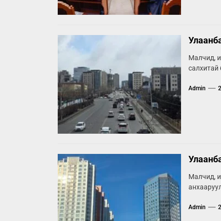
Улаанба
Малчид, и
салхитай 
Admin
Улаанба
Малчид, и
анхааруул
Admin