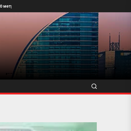
талбайг угааж, өнгө үзэмжийг сайжруулахыг уриалжээ