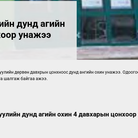
ийн дунд агийн
хоор унажээ
уулийн дөрвөн давхрын цонхноос дунд ангийн охин унажээ. Одоого
га шалгаж байгаа ажээ.
уулийн дунд агийн охин 4 давхарын цонхоор