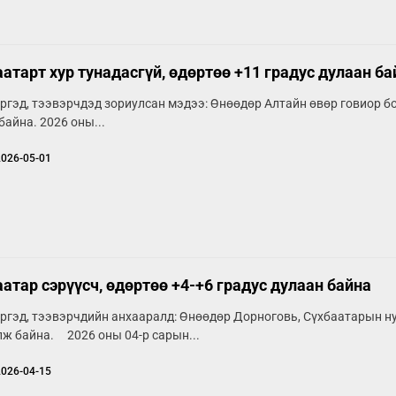
атарт хур тунадасгүй, өдөртөө +11 градус дулаан ба
ргэд, тээвэрчдэд зориулсан мэдээ: Өнөөдөр Алтайн өвөр говиор бор
байна. 2026 оны...
2026-05-01
атар сэрүүсч, өдөртөө +4-+6 градус дулаан байна
ргэд, тээвэрчдийн анхааралд: Өнөөдөр Дорноговь, Сүхбаатарын н
ж байна. 2026 оны 04-р сарын...
2026-04-15