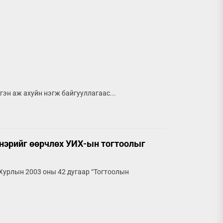
эн аж ахуйн нэгж байгууллагаас...
 нэрийг өөрчлөх УИХ-ын тогтоолыг
 Хурлын 2003 оны 42 дугаар “Тогтоолын