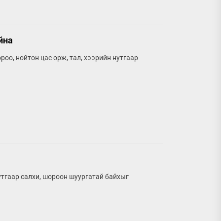
йна
оо, нойтон цас орж, тал, хээрийн нутгаар
утгаар салхи, шороон шуургатай байхыг