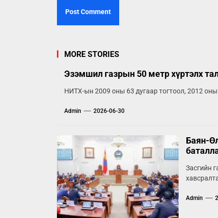
MORE STORIES
Эзэмшил газрын 50 метр хүртэлх та
НИТХ-ын 2009 оны 63 дугаар тогтоол, 2012 оны
Admin
2026-06-30
Баян-Өл
баталл
Засгийн г
хавсралта
Admin