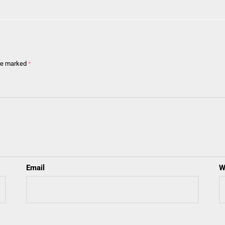
are marked
*
Email
W