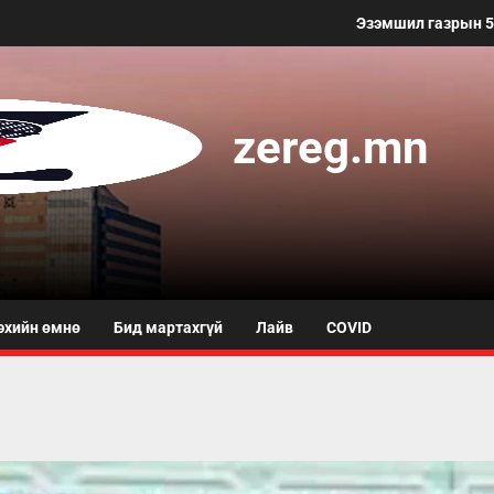
Эзэмшил газрын 50 метр хүртэлх 
zereg.mn
эхийн өмнө
Бид мартахгүй
Лайв
COVID