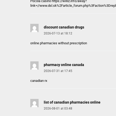
Pocola casino https://
williz.info
/away?
link=//www.dsl.sk%2Farticle_forum.php%3Faction%3D
discount canadian drugs
2026-07-13 at 18:12
online pharmacies without prescription
pharmacy online canada
2026-07-31 at 17:45
canadian rx
list of canadian pharmacies online
2026-08-01 at 03:48