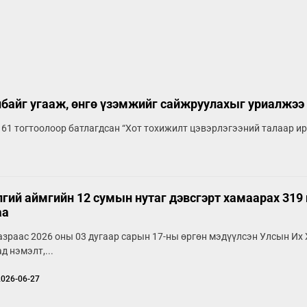
лбайг угааж, өнгө үзэмжийг сайжруулахыг уриалжээ
 61 тогтоолоор батлагдсан “Хот тохижилт цэвэрлэгээний талаар ирг
гий аймгийн 12 сумын нутаг дэвсгэрт хамаарах 319
аа
азраас 2026 оны 03 дугаар сарын 17-ны өргөн мэдүүлсэн Улсын Их
д нэмэлт,...
2026-06-27