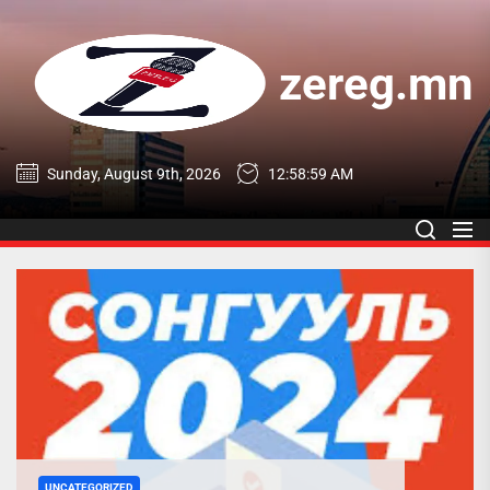
Skip
to
the
zereg.mn
content
zereg.mn
Sunday, August 9th, 2026
12:59:00 AM
UNCATEGORIZED