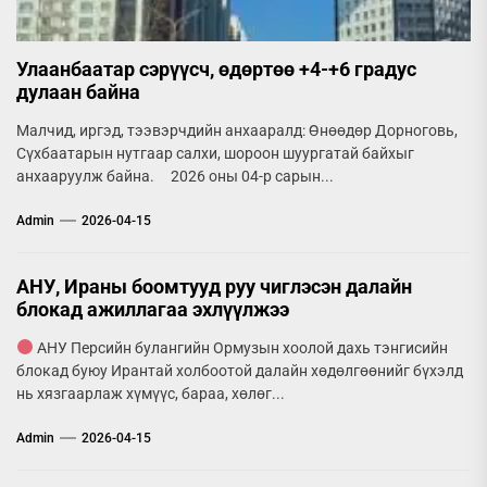
Улаанбаатар сэрүүсч, өдөртөө +4-+6 градус
дулаан байна
Малчид, иргэд, тээвэрчдийн анхааралд: Өнөөдөр Дорноговь,
Сүхбаатарын нутгаар салхи, шороон шуургатай байхыг
анхааруулж байна. 2026 оны 04-р сарын...
Admin
2026-04-15
АНУ, Ираны боомтууд руу чиглэсэн далайн
блокад ажиллагаа эхлүүлжээ
АНУ Персийн булангийн Ормузын хоолой дахь тэнгисийн
блокад буюу Ирантай холбоотой далайн хөдөлгөөнийг бүхэлд
нь хязгаарлаж хүмүүс, бараа, хөлөг...
Admin
2026-04-15