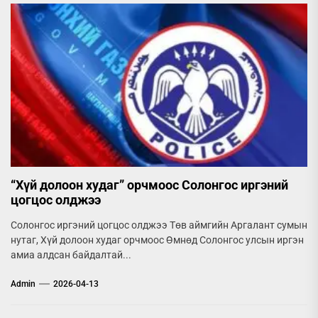
“Хүй долоон худаг” орчмоос Солонгос иргэний
цогцос олджээ
Солонгос иргэний цогцос олджээ Төв аймгийн Аргалант сумын
нутаг, Хүй долоон худаг орчмоос Өмнөд Солонгос улсын иргэн
амиа алдсан байдалтай...
Admin
2026-04-13