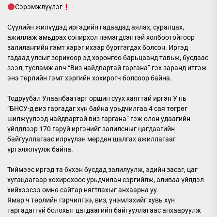
Сэрэмжлүүлэг
Сүүлийн жилүүдэд иргэдийн гадаадад аялах, суралцах,
ажиллаж амьдрах сонирхол нэмэгдсэнтэй холбоотойгоор
залилангийн гэмт хэрэг ихээр бүртгэгдэх болсон. Иргэд
гадаад улсыг зорихоор эд хөрөнгөө барьцаанд тавьж, бусдаас
зээл, тусламж авч “Виз найдвартай гаргана” гэх заранд итгэж
энэ төрлийн гэмт хэргийн хохирогч болсоор байна.
Тодруубал Улаанбаатарт оршин суух хаягтай иргэн У нь
“БНСУ-д виз гаргадаг хүн байна урьдчилгаа 4 сая төгрөг
шилжүүлээд найдвартай виз гаргана” гэж олон удаагийн
үйлдлээр 170 гаруй иргэнийг залилсныг цагдаагийн
байгууллагаас илрүүлэн мөрдөн шалгах ажиллагааг
үргэлжлүүлж байна.
Тиймээс иргэд та бүхэн бусдад залилуулж, эдийн засаг, цаг
хугацаагаар хохирохоос урьдчилан сэргийлж, аливаа үйлдэл
хийхээсээ өмнө сайтар нягтлахыг анхаарна уу.
Ямар ч төрлийн гэрчилгээ, виз, үнэмлэхийг хувь хүн
гаргадаггүй болохыг цагдаагийн байгууллагаас анхааруулж