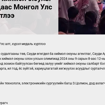
аас Монгол Улс
ртлээ
с алт, хүрэл медаль хүртлээ
удалгааны төв, Сауди өгөгдөл ба хиймэл оюуны агентлаг, Сауди А
н хиймэл оюуны олон улсын олимпиад 2024 оны 9 сарын 8-аас 12-н
д зохион байгуулсан бөгөөд залуу үеийг хиймэл оюуны салбарт бэл
га, ил тод, ёс зүйтэй, хариуцлагатай хөгжүүлэх асуудлыг сурталч
 технологи, электроникийн сургуулийн багш З.Цолмон, дэд ахлагч
урагч