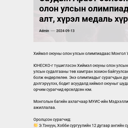
олон улсын олимпиад
алт, хүрэл медаль хү
Admin
2024-09-13
Хиймэл оюуны олон улсын олимпиадаас Монгол Ул
ЮНЕСКО-г түшиглэсэн Хиймэл оюуны олон улсын с
улсын судалгааны төв хамтран зохион байгуулса
болж өндөрлөлөө. Энэ олимпиадыг сурагчдын дун
дэлгэрүүлэх, бодит асуудалд хиймэл оюуныг шудар
орчим сурагчид өрсөлдсөн юм.
Монголын багийн ахлагчаар МУИС-ийн Мэдээллийн
ажиллалаа.
Оролцсон сурагчид:
Э.Тэнүүн, Хобби сургуулийн 12 дугаар ангийн с