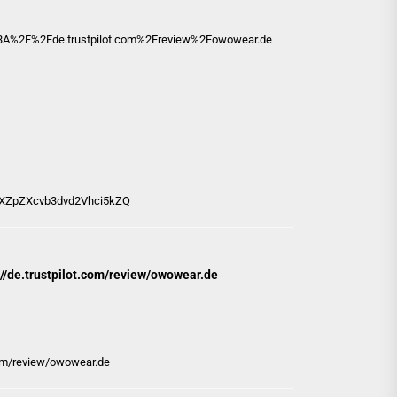
%3A%2F%2Fde.trustpilot.com%2Freview%2Fowowear.de
yZXZpZXcvb3dvd2Vhci5kZQ
://de.trustpilot.com/review/owowear.de
.com/review/owowear.de