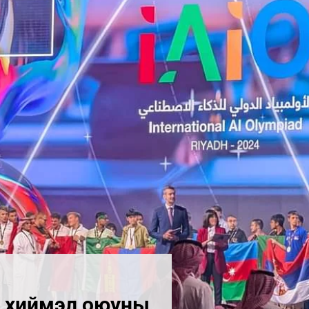
н хиймэл оюуны