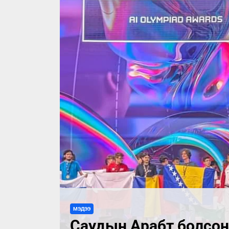
МЭДЭЭ
Саудын Арабт болсо