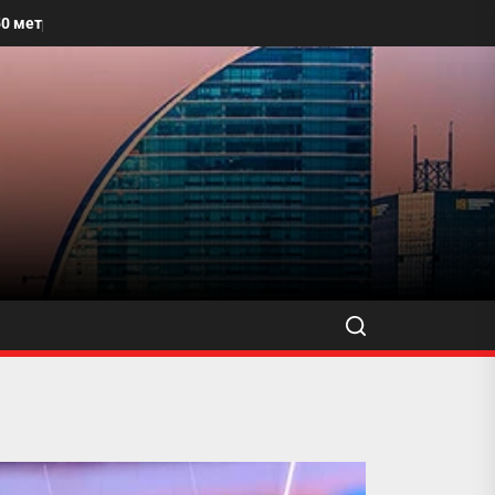
талбайг угааж, өнгө үзэмжийг сайжруулахыг уриалжээ