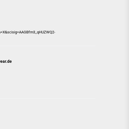
e&sa=X&scisig=AAGBfm3_qHUZWQ2-
wear.de