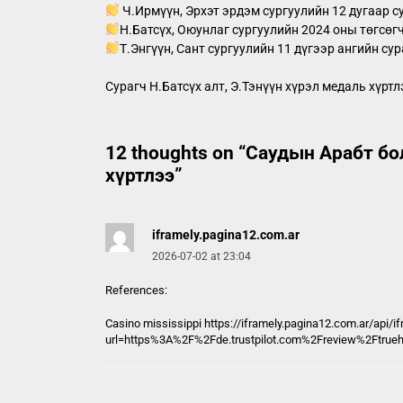
Ч.Ирмүүн, Эрхэт эрдэм сургуулийн 12 дугаар с
Н.Батсүх, Оюунлаг сургуулийн 2024 оны төгсөг
Т.Энгүүн, Сант сургуулийн 11 дүгээр ангийн сур
Сурагч Н.Батсүх алт, Э.Тэнүүн хүрэл медаль хүртл
12 thoughts on “
Саудын Арабт бо
хүртлээ
”
iframely.pagina12.com.ar
2026-07-02 at 23:04
References:
Casino mississippi https://
iframely.pagina12.com.ar
/api/i
url=https%3A%2F%2Fde.trustpilot.com%2Freview%2Ftrue