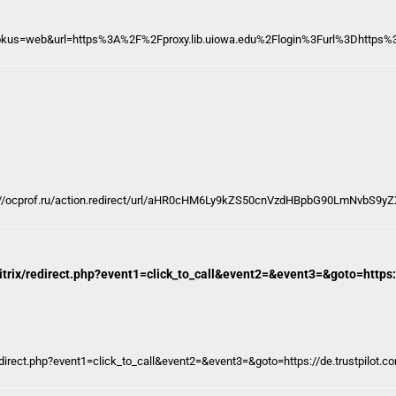
fokus=web&url=https%3A%2F%2Fproxy.lib.uiowa.edu%2Flogin%3Furl%3Dhttps
s://ocprof.ru/action.redirect/url/aHR0cHM6Ly9kZS50cnVzdHBpbG90LmNvbS9
u/bitrix/redirect.php?event1=click_to_call&event2=&event3=&goto=https
x/redirect.php?event1=click_to_call&event2=&event3=&goto=https://de.trustpilot