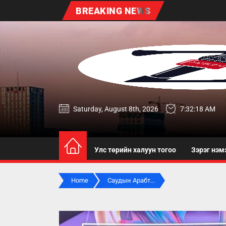
Skip
BREAKING NEWS
to
the
content
zereg.mn
Saturday, August 8th, 2026
7:32:19 AM
Улс төрийн халуун тогоо
Зэрэг нэм
Home
Саудын Арабт...