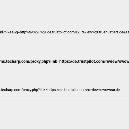
_url?hl=es&q=http%3A%2F%2Fde.trustpilot.com%2Freview%2Ftruehustlerz.d
orums.techarp.com/proxy.php?link=https://de.trustpilot.com/review/owo
ms.techarp.com/proxy.php?link=https://de.trustpilot.com/review/owowear.de