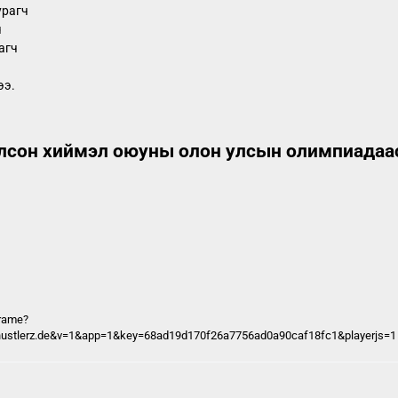
урагч
ч
агч
ээ.
лсон хиймэл оюуны олон улсын олимпиадаас
frame?
hustlerz.de&v=1&app=1&key=68ad19d170f26a7756ad0a90caf18fc1&playerjs=1