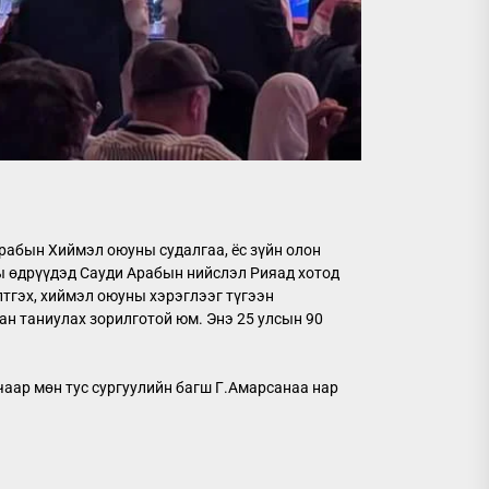
рабын Хиймэл оюуны судалгаа, ёс зүйн олон
ы өдрүүдэд Сауди Арабын нийслэл Рияад хотод
тгэх, хиймэл оюуны хэрэглээг түгээн
лан таниулах зорилготой юм. Энэ 25 улсын 90
аар мөн тус сургуулийн багш Г.Амарсанаа нар