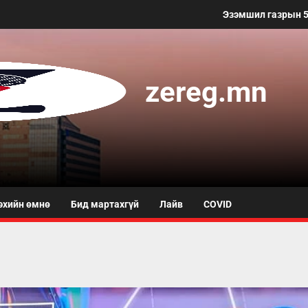
Эзэмшил газрын 50 метр хүртэлх 
zereg.mn
эхийн өмнө
Бид мартахгүй
Лайв
COVID