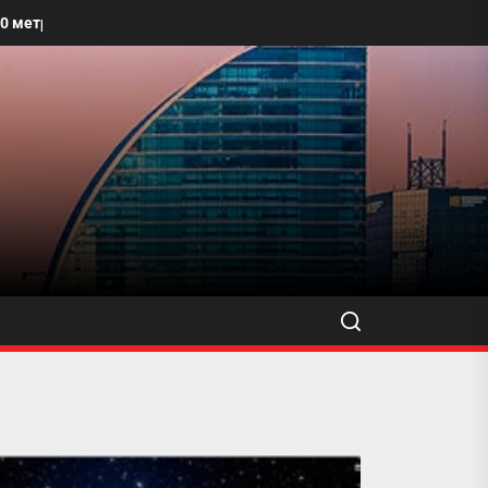
лбайг угааж, өнгө үзэмжийг сайжруулахыг уриалжээ