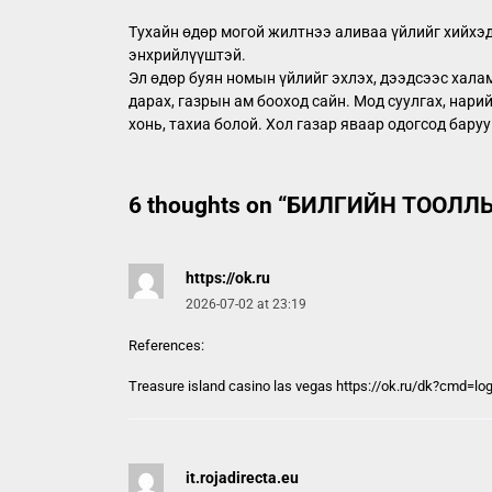
Тухайн өдөр могой жилтнээ аливаа үйлийг хийхэд 
энхрийлүүштэй.
Эл өдөр буян номын үйлийг эхлэх, дээдсээс халам
дарах, газрын ам бооход сайн. Мод суулгах, нарий
хонь, тахиа болой. Хол газар яваар одогсод бару
6 thoughts on “
БИЛГИЙН ТООЛЛЫН
https://ok.ru
2026-07-02 at 23:19
References:
Treasure island casino las vegas
https://ok.ru
/dk?cmd=log
it.rojadirecta.eu