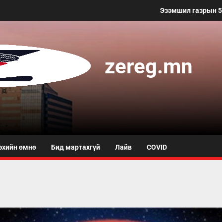
Эзэмшил газрын 50 метр хүртэлх та
zereg.mn
эхийн өмнө
Бид мартахгүй
Лайв
COVID