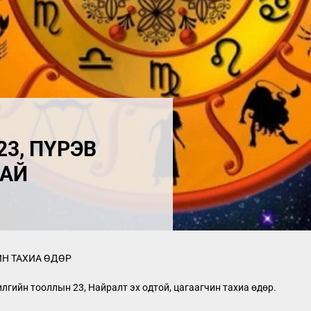
РЭВ
ХАЙ
ИН ТАХИА ӨДӨР
лгийн тооллын 23, Найралт эх одтой, цагаагчин тахиа өдөр.