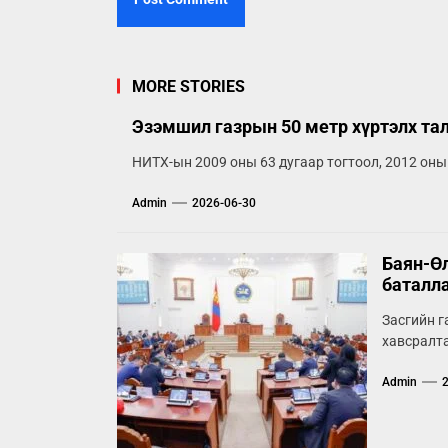
MORE STORIES
Эзэмшил газрын 50 метр хүртэлх та
НИТХ-ын 2009 оны 63 дугаар тогтоол, 2012 оны
Admin
2026-06-30
Баян-Өл
баталл
Засгийн г
хавсралта
Admin