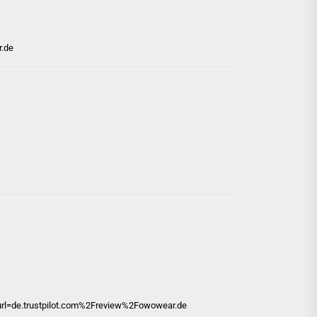
r.de
url=de.trustpilot.com%2Freview%2Fowowear.de