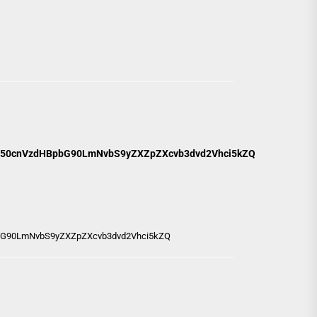
50cnVzdHBpbG90LmNvbS9yZXZpZXcvb3dvd2Vhci5kZQ
G90LmNvbS9yZXZpZXcvb3dvd2Vhci5kZQ