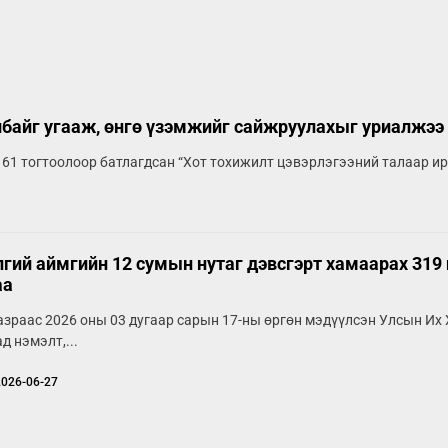
лбайг угааж, өнгө үзэмжийг сайжруулахыг уриалжээ
 61 тогтоолоор батлагдсан “Хот тохижилт цэвэрлэгээний талаар ирг
гий аймгийн 12 сумын нутаг дэвсгэрт хамаарах 319
аа
азраас 2026 оны 03 дугаар сарын 17-ны өргөн мэдүүлсэн Улсын Их
д нэмэлт,...
2026-06-27