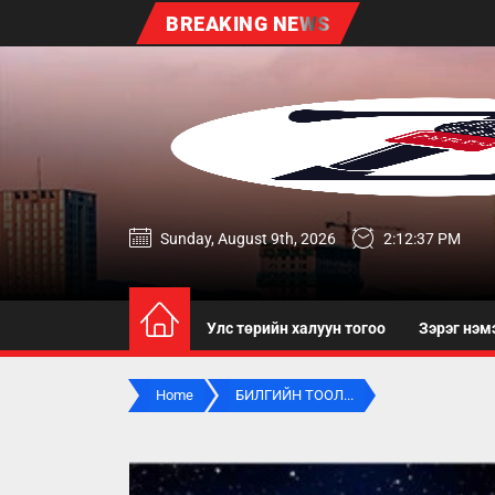
Skip
BREAKING NEWS
to
the
content
zereg.mn
Sunday, August 9th, 2026
2:12:38 PM
Улс төрийн халуун тогоо
Зэрэг нэм
Home
БИЛГИЙН ТООЛ...