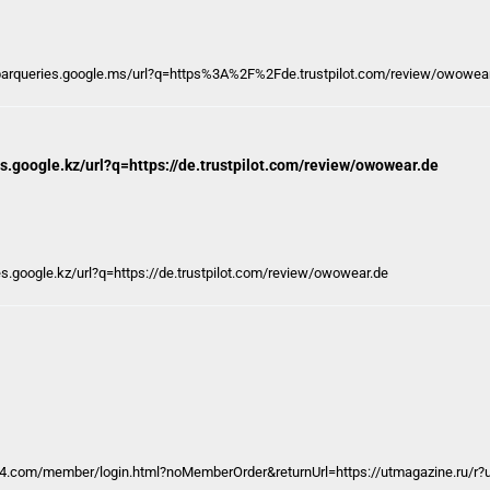
olbarqueries.google.ms/url?q=https%3A%2F%2Fde.trustpilot.com/review/owowea
es.google.kz/url?q=https://de.trustpilot.com/review/owowear.de
es.google.kz/url?q=https://de.trustpilot.com/review/owowear.de
24.com
/member/login.html?noMemberOrder&returnUrl=https://utmagazine.ru/r?