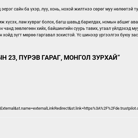
эерэг сайн ба үхэр, луу, хонь, нохой жилтнээ сөрөг муу нөлөөтэй т
ж хүсэх, лам хувраг болох, багш шавьд барилдах, номын абшиг авах,
н чанд зөвлөгөөн хийх, байшингийн суурь тавих, угаал үйлдэхэд муу.
ун хойд зүгт мөрөө гаргавал зохистой. Үс шинээр үргээлгэх буюу за
 23, ПҮРЭВ ГАРАГ, МОНГОЛ ЗУРХАЙ
”
External&st.name=externalLinkRedirect&st.link=https%3A%2F%2Fde.trustpilot