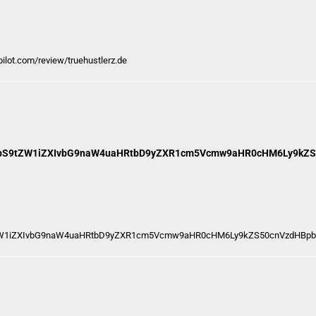
pilot.com/review/truehustlerz.de
bS9tZW1iZXIvbG9naW4uaHRtbD9yZXR1cm5Vcmw9aHR0cHM6Ly9kZS
W1iZXIvbG9naW4uaHRtbD9yZXR1cm5Vcmw9aHR0cHM6Ly9kZS50cnVzdHBpb