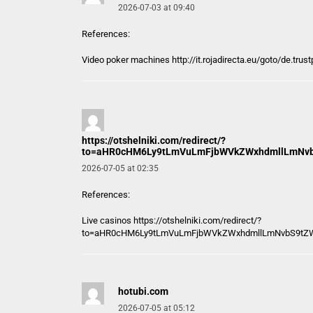
2026-07-03 at 09:40
References:
Video poker machines http://
it.rojadirecta.eu
/goto/de.trust
https://otshelniki.com/redirect/?
to=aHR0cHM6Ly9tLmVuLmFjbWVkZWxhdmllLmNv
2026-07-05 at 02:35
References:
Live casinos
https://otshelniki.com/redirect/?
to=aHR0cHM6Ly9tLmVuLmFjbWVkZWxhdmllLmNvbS9tZ
hotubi.com
2026-07-05 at 05:12