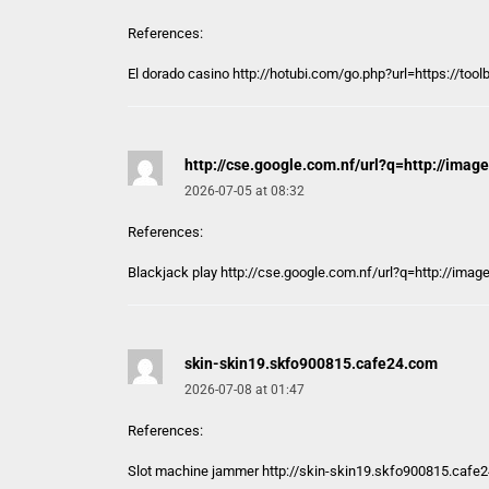
References:
El dorado casino http://
hotubi.com
/go.php?url=https://to
http://cse.google.com.nf/url?q=http://imag
2026-07-05 at 08:32
References:
Blackjack play
http://cse.google.com.nf/url?q=http://imag
skin-skin19.skfo900815.cafe24.com
2026-07-08 at 01:47
References:
Slot machine jammer http://
skin-skin19.skfo900815.cafe