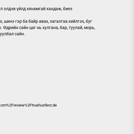
ул элдэв үйлд хянамгай хандаж, биеэ
 шинэ гэр ба байр авах, хагалгаа хийлгэх, буг
 Өдрийн сайн цаг нь хулгана, бар, туулай, морь,
суулбал сайн.
.com%2Freview%2Ftruehustlerz.de