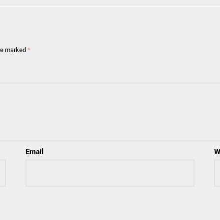
are marked
*
Email
W