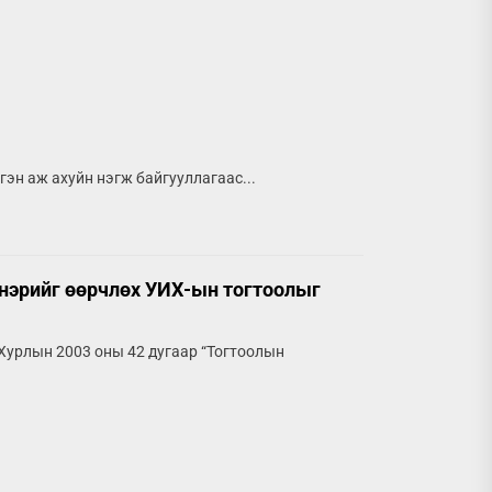
эн аж ахуйн нэгж байгууллагаас...
 нэрийг өөрчлөх УИХ-ын тогтоолыг
 Хурлын 2003 оны 42 дугаар “Тогтоолын