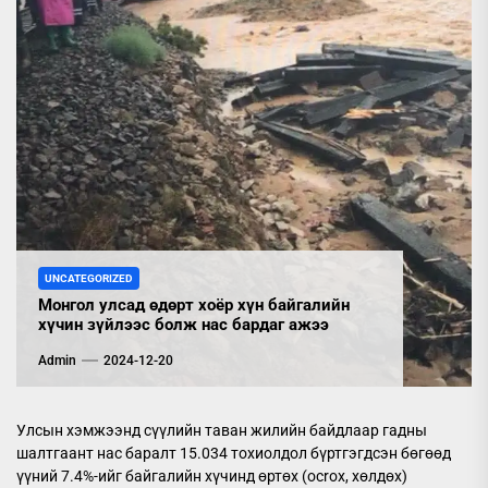
UNCATEGORIZED
Монгол улсад өдөрт хоёр хүн байгалийн
хүчин зүйлээс болж нас бардаг ажээ
Admin
2024-12-20
Улсын хэмжээнд сүүлийн таван жилийн байдлаар гадны
шалтгаант нас баралт 15.034 тохиолдол бүртгэгдсэн бөгөөд
үүний 7.4%-ийг байгалийн хүчинд өртөх (ocrox, хөлдөх)