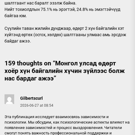
шалтгаант нас баралт эзэлж байна.
Нийт тохиолдлын 75.1% нь эрэгтэй, 24.8% нь эмэгтэйчүүд
байгаа юм.
Сүүлийн таван жилийн дунджаар, өдөрт 2 хүн байгалийн хэт
хүйтэнд өртөх (ocrox, хөлдөх) шалтгааны улмаас амь эрсдэж
байдаг ажээ.
159 thoughts on “
Монгол улсад өдөрт
хоёр хүн байгалийн хүчин зүйлээс болж
нас бардаг ажээ
”
Gilbertscurl
2026-06-27 at 08:54
Эта публикация исследует взаимосвязь зависимости и
психологии. Мы обсудим, как психологические аспекты влияют на
появление зависимостей и процесс выздоровления. Читатели
смогут понять важность профессиональной поддержки и