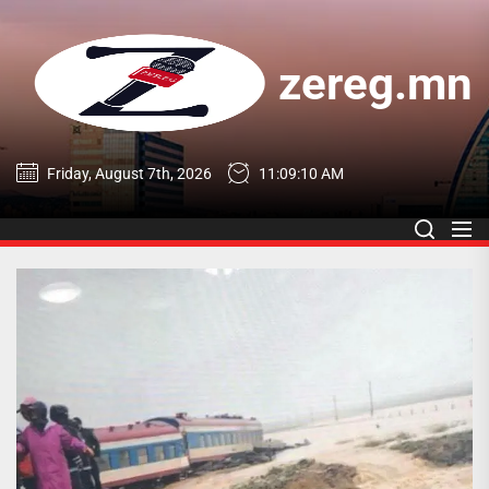
Skip
to
the
zereg.mn
content
zereg.mn
Friday, August 7th, 2026
11:09:11 AM