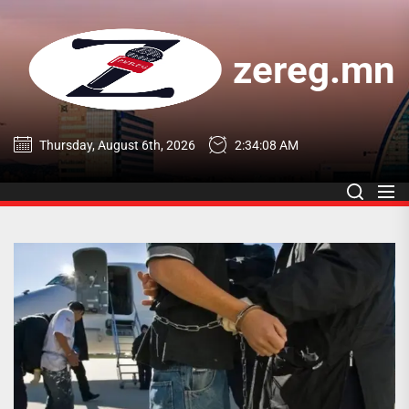
Skip
to
the
zereg.mn
content
zereg.mn
Thursday, August 6th, 2026
2:34:09 AM