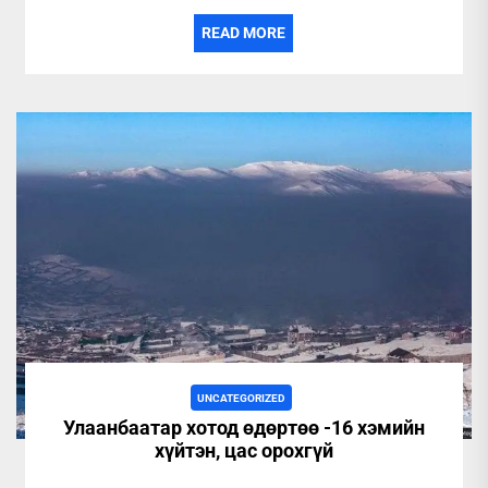
READ MORE
UNCATEGORIZED
Улаанбаатар хотод өдөртөө -16 хэмийн
хүйтэн, цас орохгүй