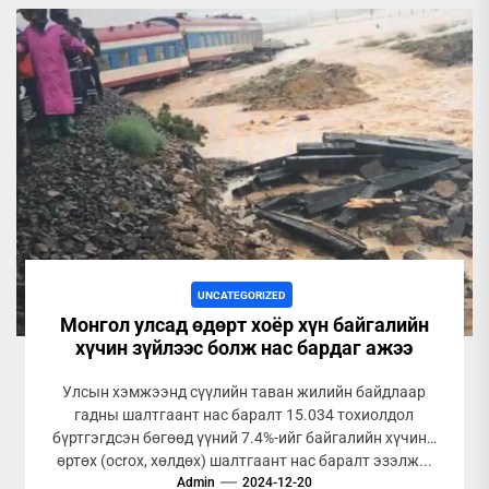
UNCATEGORIZED
Монгол улсад өдөрт хоёр хүн байгалийн
хүчин зүйлээс болж нас бардаг ажээ
Улсын хэмжээнд сүүлийн таван жилийн байдлаар
гадны шалтгаант нас баралт 15.034 тохиолдол
бүртгэгдсэн бөгөөд үүний 7.4%-ийг байгалийн хүчинд
өртөх (ocrox, хөлдөх) шалтгаант нас баралт эзэлж...
Admin
2024-12-20