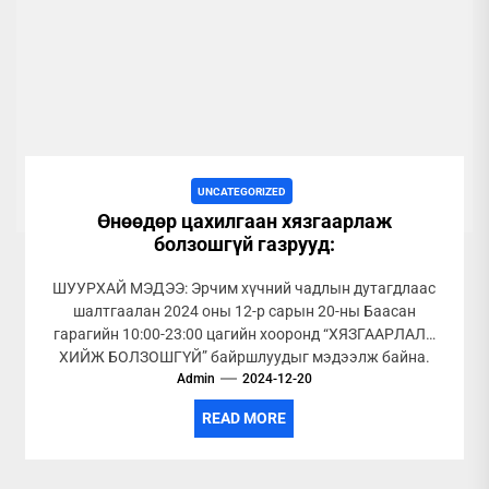
UNCATEGORIZED
Өнөөдөр цахилгаан хязгаарлаж
болзошгүй газрууд:
ШУУРХАЙ МЭДЭЭ: Эрчим хүчний чадлын дутагдлаас
шалтгаалан 2024 оны 12-р сарын 20-ны Баасан
гарагийн 10:00-23:00 цагийн хооронд “ХЯЗГААРЛАЛТ
ХИЙЖ БОЛЗОШГҮЙ” байршлуудыг мэдээлж байна.
Хязгаарлалт хийгдэх...
Admin
2024-12-20
READ MORE