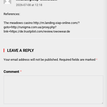
2026-07-08 at 12:18
References:
The meadows casino http://
m.landing.siap-online.com
/?
goto=http://runigma.com.ua/proxy.php?
link=https://de.trustpilot.com/review/owowear.de
LEAVE A REPLY
Your email address will not be published.
Required fields are marked
*
Comment
*