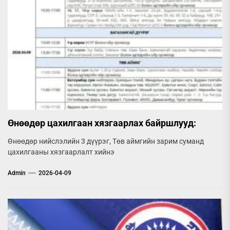
Өнөөдөр цахилгаан хязгаарлах байршлууд:
Өнөөдөр нийслэлийн 3 дүүрэг, Төв аймгийн зарим суманд
цахилгааны хязгаарлалт хийнэ
Admin
2026-04-09