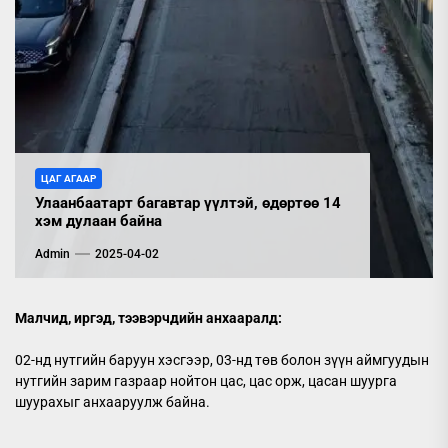
ЦАГ АГААР
Улаанбаатарт багавтар үүлтэй, өдөртөө 14
хэм дулаан байна
Admin
2025-04-02
Малчид, иргэд, тээвэрчдийн анхааралд:
02-нд нутгийн баруун хэсгээр, 03-нд төв болон зүүн аймгуудын
нутгийн зарим газраар нойтон цас, цас орж, цасан шуурга
шуурахыг анхааруулж байна.