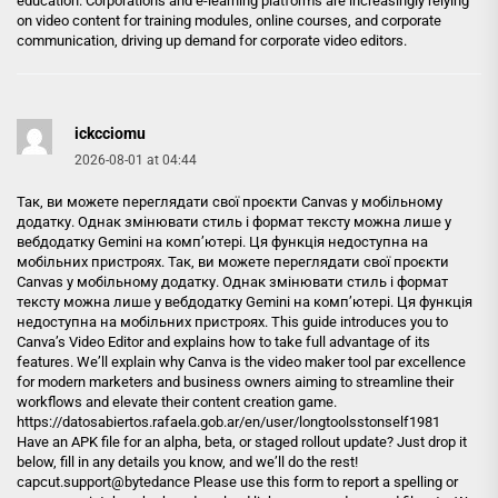
education. Corporations and e-learning platforms are increasingly relying
on video content for training modules, online courses, and corporate
communication, driving up demand for corporate video editors.
ickcciomu
2026-08-01 at 04:44
Так, ви можете переглядати свої проєкти Canvas у мобільному
додатку. Однак змінювати стиль і формат тексту можна лише у
вебдодатку Gemini на комп’ютері. Ця функція недоступна на
мобільних пристроях. Так, ви можете переглядати свої проєкти
Canvas у мобільному додатку. Однак змінювати стиль і формат
тексту можна лише у вебдодатку Gemini на комп’ютері. Ця функція
недоступна на мобільних пристроях. This guide introduces you to
Canva’s Video Editor and explains how to take full advantage of its
features. We’ll explain why Canva is the video maker tool par excellence
for modern marketers and business owners aiming to streamline their
workflows and elevate their content creation game.
https://datosabiertos.rafaela.gob.ar/en/user/longtoolsstonself1981
Have an APK file for an alpha, beta, or staged rollout update? Just drop it
below, fill in any details you know, and we’ll do the rest!
capcut.support@bytedance Please use this form to report a spelling or