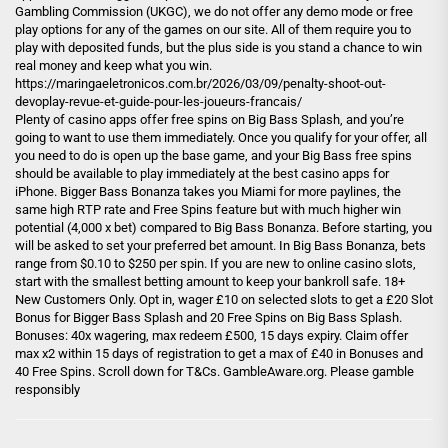
Gambling Commission (UKGC), we do not offer any demo mode or free
play options for any of the games on our site. All of them require you to
play with deposited funds, but the plus side is you stand a chance to win
real money and keep what you win.
https://maringaeletronicos.com.br/2026/03/09/penalty-shoot-out-
devoplay-revue-et-guide-pour-les-joueurs-francais/
Plenty of casino apps offer free spins on Big Bass Splash, and you’re
going to want to use them immediately. Once you qualify for your offer, all
you need to do is open up the base game, and your Big Bass free spins
should be available to play immediately at the best casino apps for
iPhone. Bigger Bass Bonanza takes you Miami for more paylines, the
same high RTP rate and Free Spins feature but with much higher win
potential (4,000 x bet) compared to Big Bass Bonanza. Before starting, you
will be asked to set your preferred bet amount. In Big Bass Bonanza, bets
range from $0.10 to $250 per spin. If you are new to online casino slots,
start with the smallest betting amount to keep your bankroll safe. 18+
New Customers Only. Opt in, wager £10 on selected slots to get a £20 Slot
Bonus for Bigger Bass Splash and 20 Free Spins on Big Bass Splash.
Bonuses: 40x wagering, max redeem £500, 15 days expiry. Claim offer
max x2 within 15 days of registration to get a max of £40 in Bonuses and
40 Free Spins. Scroll down for T&Cs. GambleAware.org. Please gamble
responsibly