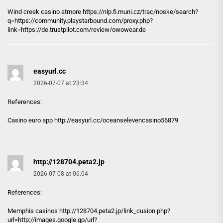
Wind creek casino atmore https://
nlp.fi.muni.cz
/trac/noske/search?
q=https://community.playstarbound.com/proxy.php?
link=https://de.trustpilot.com/review/owowear.de
easyurl.cc
2026-07-07 at 23:34
References:
Casino euro app http://
easyurl.cc
/oceanselevencasino56879
http://128704.peta2.jp
2026-07-08 at 06:04
References:
Memphis casinos
http://128704.peta2.jp
/link_cusion.php?
url=http://images.google.gp/url?