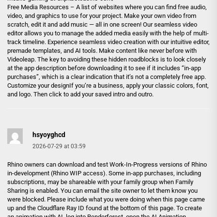
Free Media Resources – A list of websites where you can find free audio,
video, and graphics to use for your project. Make your own video from
scratch, edit it and add music — all in one screen! Our seamless video
editor allows you to manage the added media easily with the help of multi-
track timeline. Experience seamless video creation with our intuitive editor,
premade templates, and AI tools. Make content like never before with
Videoleap. The key to avoiding these hidden roadblocks is to look closely
at the app description before downloading it to see if it includes “in-app
purchases”, which is a clear indication that it’s not a completely free app.
Customize your designIf you’re a business, apply your classic colors, font,
and logo. Then click to add your saved intro and outro.
hsyoyghcd
2026-07-29 at 03:59
Rhino owners can download and test Work-In-Progress versions of Rhino
in-development (Rhino WIP access). Some in‑app purchases, including
subscriptions, may be shareable with your family group when Family
Sharing is enabled. You can email the site owner to let them know you
were blocked. Please include what you were doing when this page came
up and the Cloudflare Ray ID found at the bottom of this page. To create
an animation with AI, log into Renderforest, open the AI Animation