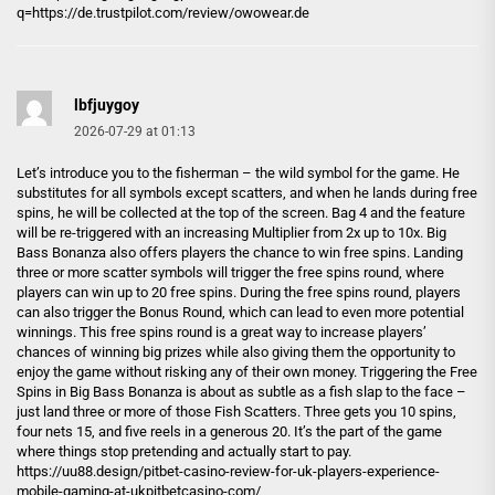
q=https://de.trustpilot.com/review/owowear.de
lbfjuygoy
2026-07-29 at 01:13
Let’s introduce you to the fisherman – the wild symbol for the game. He
substitutes for all symbols except scatters, and when he lands during free
spins, he will be collected at the top of the screen. Bag 4 and the feature
will be re-triggered with an increasing Multiplier from 2x up to 10x. Big
Bass Bonanza also offers players the chance to win free spins. Landing
three or more scatter symbols will trigger the free spins round, where
players can win up to 20 free spins. During the free spins round, players
can also trigger the Bonus Round, which can lead to even more potential
winnings. This free spins round is a great way to increase players’
chances of winning big prizes while also giving them the opportunity to
enjoy the game without risking any of their own money. Triggering the Free
Spins in Big Bass Bonanza is about as subtle as a fish slap to the face –
just land three or more of those Fish Scatters. Three gets you 10 spins,
four nets 15, and five reels in a generous 20. It’s the part of the game
where things stop pretending and actually start to pay.
https://uu88.design/pitbet-casino-review-for-uk-players-experience-
mobile-gaming-at-ukpitbetcasino-com/