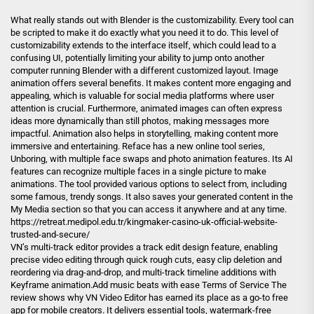
What really stands out with Blender is the customizability. Every tool can
be scripted to make it do exactly what you need it to do. This level of
customizability extends to the interface itself, which could lead to a
confusing UI, potentially limiting your ability to jump onto another
computer running Blender with a different customized layout. Image
animation offers several benefits. It makes content more engaging and
appealing, which is valuable for social media platforms where user
attention is crucial. Furthermore, animated images can often express
ideas more dynamically than still photos, making messages more
impactful. Animation also helps in storytelling, making content more
immersive and entertaining. Reface has a new online tool series,
Unboring, with multiple face swaps and photo animation features. Its AI
features can recognize multiple faces in a single picture to make
animations. The tool provided various options to select from, including
some famous, trendy songs. It also saves your generated content in the
My Media section so that you can access it anywhere and at any time.
https://retreat.medipol.edu.tr/kingmaker-casino-uk-official-website-
trusted-and-secure/
VN’s multi-track editor provides a track edit design feature, enabling
precise video editing through quick rough cuts, easy clip deletion and
reordering via drag-and-drop, and multi-track timeline additions with
Keyframe animation.Add music beats with ease Terms of Service The
review shows why VN Video Editor has earned its place as a go-to free
app for mobile creators. It delivers essential tools, watermark-free