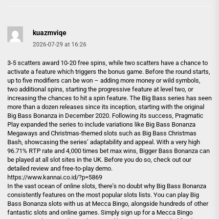
kuazmviqe
2026-07-29 at 16:26
3-5 scatters award 10-20 free spins, while two scatters have a chance to
activate a feature which triggers the bonus game. Before the round starts,
up to five modifiers can be won – adding more money or wild symbols,
two additional spins, starting the progressive feature at level two, or
increasing the chances to hit a spin feature. The Big Bass series has seen
more than a dozen releases since its inception, starting with the original
Big Bass Bonanza in December 2020. Following its success, Pragmatic
Play expanded the series to include variations like Big Bass Bonanza
Megaways and Christmas-themed slots such as Big Bass Christmas
Bash, showcasing the series’ adaptability and appeal. With a very high
96.71% RTP rate and 4,000 times bet max wins, Bigger Bass Bonanza can
be played at all slot sites in the UK. Before you do so, check out our
detailed review and free-to-play demo.
https://www.kannai.co.id/?p=5869
In the vast ocean of online slots, there’s no doubt why Big Bass Bonanza
consistently features on the most popular slots lists. You can play Big
Bass Bonanza slots with us at Mecca Bingo, alongside hundreds of other
fantastic slots and online games. Simply sign up for a Mecca Bingo