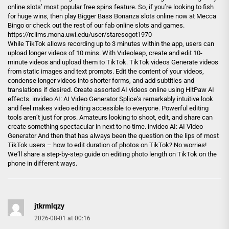
online slots’ most popular free spins feature. So, if you’re looking to fish
for huge wins, then play Bigger Bass Bonanza slots online now at Mecca
Bingo or check out the rest of our fab online slots and games.
https://rciims.mona.uwi.edu/user/staresogot1970
While TikTok allows recording up to 3 minutes within the app, users can
upload longer videos of 10 mins. With Videoleap, create and edit 10-
minute videos and upload them to TikTok. TikTok videos Generate videos
from static images and text prompts. Edit the content of your videos,
condense longer videos into shorter forms, and add subtitles and
translations if desired. Create assorted AI videos online using HitPaw AI
effects. invideo AI: AI Video Generator Splice’s remarkably intuitive look
and feel makes video editing accessible to everyone. Powerful editing
tools aren’t just for pros. Amateurs looking to shoot, edit, and share can
create something spectacular in next to no time. invideo AI: AI Video
Generator And then that has always been the question on the lips of most
TikTok users – how to edit duration of photos on TikTok? No worries!
We’ll share a step-by-step guide on editing photo length on TikTok on the
phone in different ways.
jtkrmlqzy
2026-08-01 at 00:16