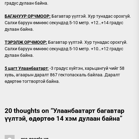
градус дулаан байна.
БАГАНУУР ОРЧМООР:
Багавтар үүлтэй. Хур тунадас орохгүй.
Салхи баруун өмнөөс секундэд 5-10 метр. +12…+14 градус
дулаан байна.
ТЭРЭЛЖ ОРЧМООР:
Багавтар үүлтэй. Хур тунадас орохгүй.
Салхи баруун өмнөөс секундэд 5-10 метр. +10…+12 градус
дулаан байна.
5 цагт Улаанбаатарт
:
-3 градус хүйтэн, харьцангуй чийг 58
хувь, агаарын даралт 867 гектопаскаль байлаа. Даралт
өдөртөө тогтвортой байна.
20 thoughts on “
Улаанбаатарт багавтар
үүлтэй, өдөртөө 14 хэм дулаан байна
”