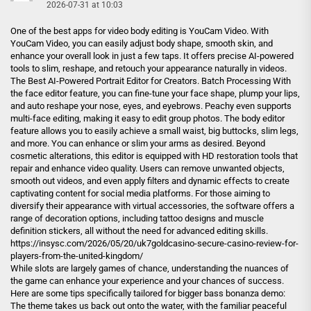
2026-07-31 at 10:03
One of the best apps for video body editing is YouCam Video. With
YouCam Video, you can easily adjust body shape, smooth skin, and
enhance your overall look in just a few taps. It offers precise AI-powered
tools to slim, reshape, and retouch your appearance naturally in videos.
The Best AI-Powered Portrait Editor for Creators. Batch Processing With
the face editor feature, you can fine-tune your face shape, plump your lips,
and auto reshape your nose, eyes, and eyebrows. Peachy even supports
multi-face editing, making it easy to edit group photos. The body editor
feature allows you to easily achieve a small waist, big buttocks, slim legs,
and more. You can enhance or slim your arms as desired. Beyond
cosmetic alterations, this editor is equipped with HD restoration tools that
repair and enhance video quality. Users can remove unwanted objects,
smooth out videos, and even apply filters and dynamic effects to create
captivating content for social media platforms. For those aiming to
diversify their appearance with virtual accessories, the software offers a
range of decoration options, including tattoo designs and muscle
definition stickers, all without the need for advanced editing skills.
https://insysc.com/2026/05/20/uk7goldcasino-secure-casino-review-for-
players-from-the-united-kingdom/
While slots are largely games of chance, understanding the nuances of
the game can enhance your experience and your chances of success.
Here are some tips specifically tailored for bigger bass bonanza demo:
The theme takes us back out onto the water, with the familiar peaceful