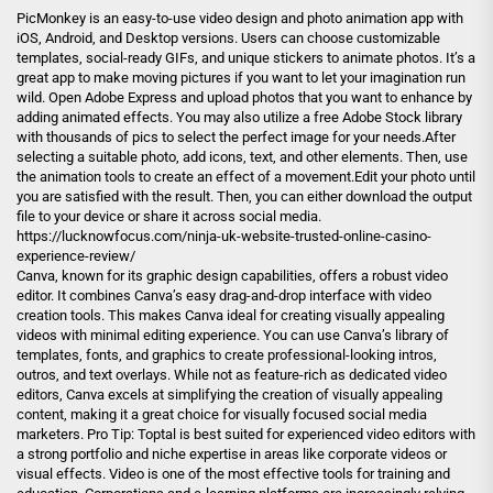
PicMonkey is an easy-to-use video design and photo animation app with
iOS, Android, and Desktop versions. Users can choose customizable
templates, social-ready GIFs, and unique stickers to animate photos. It’s a
great app to make moving pictures if you want to let your imagination run
wild. Open Adobe Express and upload photos that you want to enhance by
adding animated effects. You may also utilize a free Adobe Stock library
with thousands of pics to select the perfect image for your needs.After
selecting a suitable photo, add icons, text, and other elements. Then, use
the animation tools to create an effect of a movement.Edit your photo until
you are satisfied with the result. Then, you can either download the output
file to your device or share it across social media.
https://lucknowfocus.com/ninja-uk-website-trusted-online-casino-
experience-review/
Canva, known for its graphic design capabilities, offers a robust video
editor. It combines Canva’s easy drag-and-drop interface with video
creation tools. This makes Canva ideal for creating visually appealing
videos with minimal editing experience. You can use Canva’s library of
templates, fonts, and graphics to create professional-looking intros,
outros, and text overlays. While not as feature-rich as dedicated video
editors, Canva excels at simplifying the creation of visually appealing
content, making it a great choice for visually focused social media
marketers. Pro Tip: Toptal is best suited for experienced video editors with
a strong portfolio and niche expertise in areas like corporate videos or
visual effects. Video is one of the most effective tools for training and