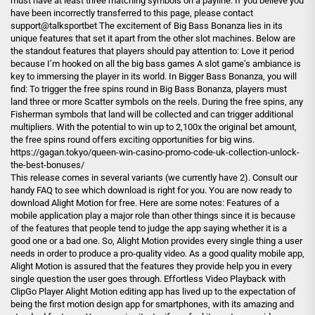
must have at least three matching symbols on a payline. If you believe you
have been incorrectly transferred to this page, please contact
support@talksportbet The excitement of Big Bass Bonanza lies in its
unique features that set it apart from the other slot machines. Below are
the standout features that players should pay attention to: Love it period
because I’m hooked on all the big bass games A slot game’s ambiance is
key to immersing the player in its world. In Bigger Bass Bonanza, you will
find: To trigger the free spins round in Big Bass Bonanza, players must
land three or more Scatter symbols on the reels. During the free spins, any
Fisherman symbols that land will be collected and can trigger additional
multipliers. With the potential to win up to 2,100x the original bet amount,
the free spins round offers exciting opportunities for big wins.
https://gagan.tokyo/queen-win-casino-promo-code-uk-collection-unlock-
the-best-bonuses/
This release comes in several variants (we currently have 2). Consult our
handy FAQ to see which download is right for you. You are now ready to
download Alight Motion for free. Here are some notes: Features of a
mobile application play a major role than other things since it is because
of the features that people tend to judge the app saying whether it is a
good one or a bad one. So, Alight Motion provides every single thing a user
needs in order to produce a pro-quality video. As a good quality mobile app,
Alight Motion is assured that the features they provide help you in every
single question the user goes through. Effortless Video Playback with
ClipGo Player Alight Motion editing app has lived up to the expectation of
being the first motion design app for smartphones, with its amazing and