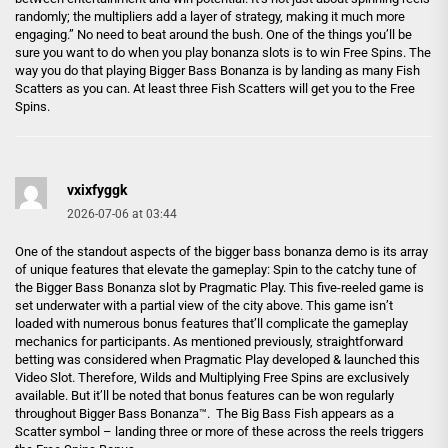
randomly; the multipliers add a layer of strategy‚ making it much more
engaging.” No need to beat around the bush. One of the things you’ll be
sure you want to do when you play bonanza slots is to win Free Spins. The
way you do that playing Bigger Bass Bonanza is by landing as many Fish
Scatters as you can. At least three Fish Scatters will get you to the Free
Spins.
vxixfyggk
2026-07-06 at 03:44
One of the standout aspects of the bigger bass bonanza demo is its array
of unique features that elevate the gameplay: Spin to the catchy tune of
the Bigger Bass Bonanza slot by Pragmatic Play. This five-reeled game is
set underwater with a partial view of the city above. This game isn’t
loaded with numerous bonus features that’ll complicate the gameplay
mechanics for participants. As mentioned previously, straightforward
betting was considered when Pragmatic Play developed & launched this
Video Slot. Therefore, Wilds and Multiplying Free Spins are exclusively
available. But it’ll be noted that bonus features can be won regularly
throughout Bigger Bass Bonanza™. The Big Bass Fish appears as a
Scatter symbol – landing three or more of these across the reels triggers