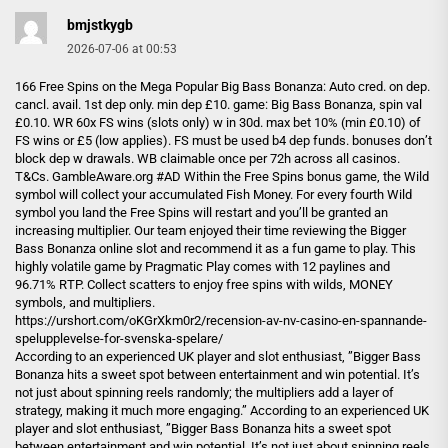
bmjstkygb
2026-07-06 at 00:53
166 Free Spins on the Mega Popular Big Bass Bonanza: Auto cred. on dep.
cancl. avail. 1st dep only. min dep £10. game: Big Bass Bonanza, spin val
£0.10. WR 60x FS wins (slots only) w in 30d. max bet 10% (min £0.10) of
FS wins or £5 (low applies). FS must be used b4 dep funds. bonuses don’t
block dep w drawals. WB claimable once per 72h across all casinos.
T&Cs. GambleAware.org #AD Within the Free Spins bonus game, the Wild
symbol will collect your accumulated Fish Money. For every fourth Wild
symbol you land the Free Spins will restart and you’ll be granted an
increasing multiplier. Our team enjoyed their time reviewing the Bigger
Bass Bonanza online slot and recommend it as a fun game to play. This
highly volatile game by Pragmatic Play comes with 12 paylines and
96.71% RTP. Collect scatters to enjoy free spins with wilds, MONEY
symbols, and multipliers.
https://urshort.com/oKGrXkm0r2/recension-av-nv-casino-en-spannande-
spelupplevelse-for-svenska-spelare/
According to an experienced UK player and slot enthusiast‚ ”Bigger Bass
Bonanza hits a sweet spot between entertainment and win potential. It’s
not just about spinning reels randomly; the multipliers add a layer of
strategy‚ making it much more engaging.” According to an experienced UK
player and slot enthusiast‚ ”Bigger Bass Bonanza hits a sweet spot
between entertainment and win potential. It’s not just about spinning reels