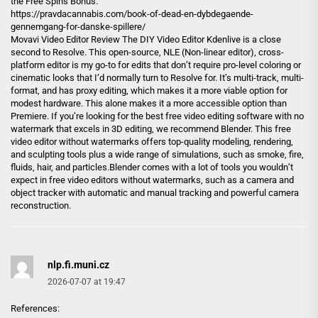
the Free Spins Bonus.
https://pravdacannabis.com/book-of-dead-en-dybdegaende-
gennemgang-for-danske-spillere/
Movavi Video Editor Review The DIY Video Editor Kdenlive is a close
second to Resolve. This open-source, NLE (Non-linear editor), cross-
platform editor is my go-to for edits that don’t require pro-level coloring or
cinematic looks that I’d normally turn to Resolve for. It’s multi-track, multi-
format, and has proxy editing, which makes it a more viable option for
modest hardware. This alone makes it a more accessible option than
Premiere. If you’re looking for the best free video editing software with no
watermark that excels in 3D editing, we recommend Blender. This free
video editor without watermarks offers top-quality modeling, rendering,
and sculpting tools plus a wide range of simulations, such as smoke, fire,
fluids, hair, and particles.Blender comes with a lot of tools you wouldn’t
expect in free video editors without watermarks, such as a camera and
object tracker with automatic and manual tracking and powerful camera
reconstruction.
nlp.fi.muni.cz
2026-07-07 at 19:47
References: