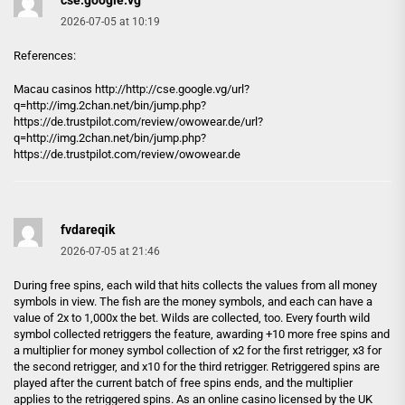
cse.google.vg
2026-07-05 at 10:19
References:
Macau casinos
http://http://cse.google.vg/url?
q=http://img.2chan.net/bin/jump.php?
https://de.trustpilot.com/review/owowear.de/url?
q=http://img.2chan.net/bin/jump.php?
https://de.trustpilot.com/review/owowear.de
fvdareqik
2026-07-05 at 21:46
During free spins, each wild that hits collects the values from all money
symbols in view. The fish are the money symbols, and each can have a
value of 2x to 1,000x the bet. Wilds are collected, too. Every fourth wild
symbol collected retriggers the feature, awarding +10 more free spins and
a multiplier for money symbol collection of x2 for the first retrigger, x3 for
the second retrigger, and x10 for the third retrigger. Retriggered spins are
played after the current batch of free spins ends, and the multiplier
applies to the retriggered spins. As an online casino licensed by the UK