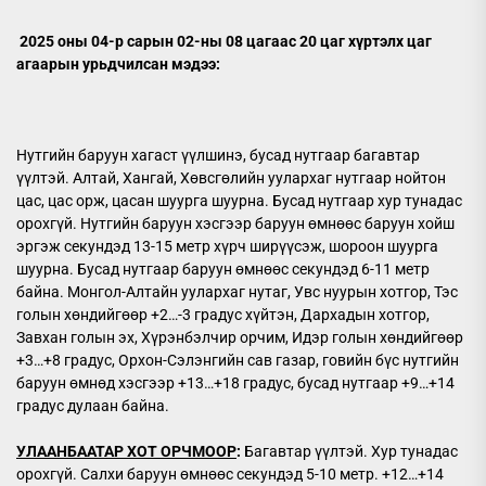
2025 оны 04-р сарын 02-ны 08 цагаас 20 цаг хүртэлх цаг
агаарын урьдчилсан мэдээ:
Нутгийн баруун хагаст үүлшинэ, бусад нутгаар багавтар
үүлтэй. Алтай, Хангай, Хөвсгөлийн уулархаг нутгаар нойтон
цас, цас орж, цасан шуурга шуурна. Бусад нутгаар хур тунадас
орохгүй. Нутгийн баруун хэсгээр баруун өмнөөс баруун хойш
эргэж секундэд 13-15 метр хүрч ширүүсэж, шороон шуурга
шуурна. Бусад нутгаар баруун өмнөөс секундэд 6-11 метр
байна. Монгол-Алтайн уулархаг нутаг, Увс нуурын хотгор, Тэс
голын хөндийгөөр +2…-3 градус хүйтэн, Дархадын хотгор,
Завхан голын эх, Хүрэнбэлчир орчим, Идэр голын хөндийгөөр
+3…+8 градус, Орхон-Сэлэнгийн сав газар, говийн бүс нутгийн
баруун өмнөд хэсгээр +13…+18 градус, бусад нутгаар +9…+14
градус дулаан байна.
УЛААНБААТАР ХОТ ОРЧМООР
:
Багавтар үүлтэй. Хур тунадас
орохгүй. Салхи баруун өмнөөс секундэд 5-10 метр. +12…+14