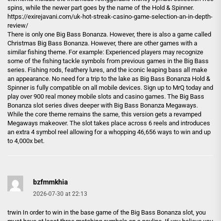
spins, while the newer part goes by the name of the Hold & Spinner.
https://exirejavani.com/uk-hot-streak-casino-game-selection-an-in-depth-
review/
There is only one Big Bass Bonanza. However, there is also a game called
Christmas Big Bass Bonanza. However, there are other games with a
similar fishing theme. For example: Experienced players may recognize
some of the fishing tackle symbols from previous games in the Big Bass
series. Fishing rods, feathery lures, and the iconic leaping bass all make
an appearance. No need for a trip to the lake as Big Bass Bonanza Hold &
Spinner is fully compatible on all mobile devices. Sign up to MrQ today and
play over 900 real money mobile slots and casino games. The Big Bass
Bonanza slot series dives deeper with Big Bass Bonanza Megaways.
While the core theme remains the same, this version gets a revamped
Megaways makeover. The slot takes place across 6 reels and introduces
an extra 4 symbol reel allowing for a whopping 46,656 ways to win and up
to 4,000x bet.
bzfmmkhia
2026-07-30 at 22:13
trwin In order to win in the base game of the Big Bass Bonanza slot, you