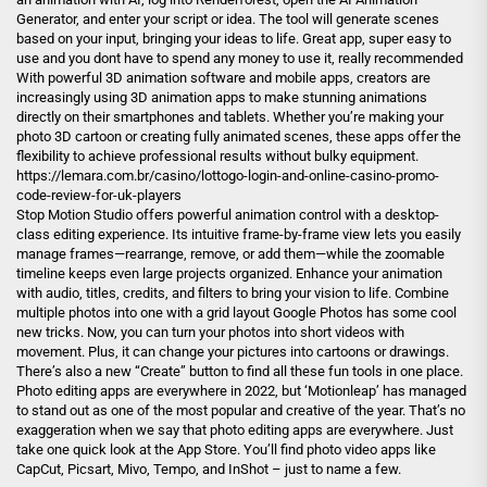
Generator, and enter your script or idea. The tool will generate scenes
based on your input, bringing your ideas to life. Great app, super easy to
use and you dont have to spend any money to use it, really recommended
With powerful 3D animation software and mobile apps, creators are
increasingly using 3D animation apps to make stunning animations
directly on their smartphones and tablets. Whether you’re making your
photo 3D cartoon or creating fully animated scenes, these apps offer the
flexibility to achieve professional results without bulky equipment.
https://lemara.com.br/casino/lottogo-login-and-online-casino-promo-
code-review-for-uk-players
Stop Motion Studio offers powerful animation control with a desktop-
class editing experience. Its intuitive frame-by-frame view lets you easily
manage frames—rearrange, remove, or add them—while the zoomable
timeline keeps even large projects organized. Enhance your animation
with audio, titles, credits, and filters to bring your vision to life. Combine
multiple photos into one with a grid layout Google Photos has some cool
new tricks. Now, you can turn your photos into short videos with
movement. Plus, it can change your pictures into cartoons or drawings.
There’s also a new “Create” button to find all these fun tools in one place.
Photo editing apps are everywhere in 2022, but ‘Motionleap’ has managed
to stand out as one of the most popular and creative of the year. That’s no
exaggeration when we say that photo editing apps are everywhere. Just
take one quick look at the App Store. You’ll find photo video apps like
CapCut, Picsart, Mivo, Tempo, and InShot – just to name a few.