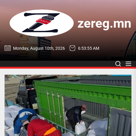
Skip
to
the
zereg.mn
content
zereg.mn
Monday, August 10th, 2026
6:53:56 AM