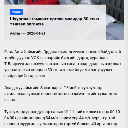
МЭДЭЭ
Шуурганы гамшигт өртсөн малчдад 50 тонн
тэжээл олгожээ
Admin
2025-04-21
Говь-Алтай аймгийн Эрдэнэ суманд үүссэн нөхцөл байдалтай
холбогдуулан УОК-ын нарийн бичгийн дарга, хурандаа
Т.Баярхүүгээр ахлуулсан ажлын хэсэг газар дээр нь ажиллах
үеэрээ улсын нөөцөөс 50 тн тэжээлийн дэмжлэг үзүүлэх
шийдвэрийг гаргасан.
Энэ дагуу аймгийн Засаг дарга Г.Чинбат тус суманд
ажиллахдаа улсын нөөцөөс олгосон дэмжлэгийг хүлээлгэн
өглөө.
Тус суманд дөрөвдүгээр сарын 10-11-ний шилжих шөнө 00:10-
04:00 цагийн хооронд 34 м/с, зарим үед 44 м/с хүрч, хүчтэй
шороон шуурганы улмаас орон гэргүй болсон 40 иргэнд гэр