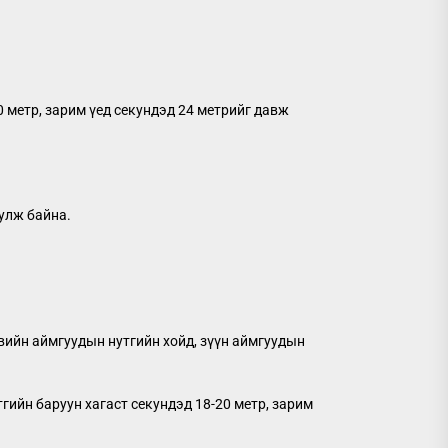
0 метр, зарим үед секундэд 24 метрийг давж
уулж байна.
өвийн аймгуудын нутгийн хойд, зүүн аймгуудын
тгийн баруун хагаст секундэд 18-20 метр, зарим