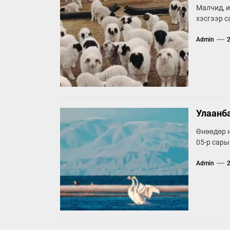
Малчид, и
хэсгээр с
Admin
Улаанба
Өнөөдөр н
05-р сарын
Admin