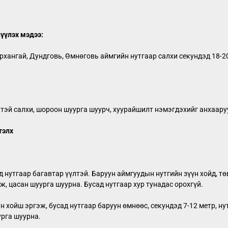
үүлэх мэдээ:
рхангай, Дундговь, Өмнөговь аймгийн нутгаар салхи секундэд 18-2
хүчтэй салхи, шороон шуурга шуурч, хуурайшилт нэмэгдэхийг анхаар
тэлх
д нутгаар багавтар үүлтэй. Баруун аймгуудын нутгийн зүүн хойд, т
ж, цасан шуурга шуурна. Бусад нутгаар хур тунадас орохгүй.
 хойш эргэж, бусад нутгаар баруун өмнөөс, секундэд 7-12 метр, ну
урга шуурна.