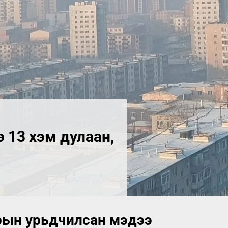
 13 хэм дулаан,
арын урьдчилсан мэдээ