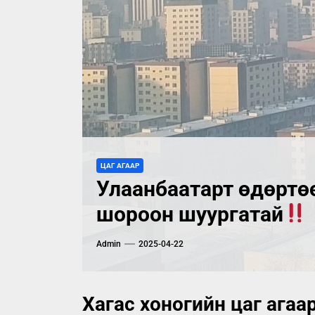
ЦАГ АГААР
Улаанбаатарт өдөртөө
шороон шуургатай
Admin
2025-04-22
Хагас хоногийн цаг ага