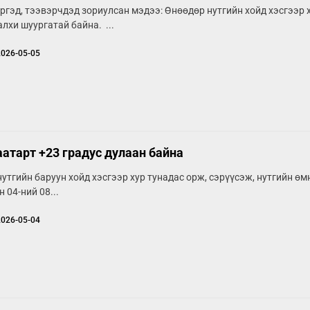
ргэд, тээвэрчдэд зориулсан мэдээ: Өнөөдөр нутгийн хойд хэсгээр 
алхи шуургатай байна. ...
2026-05-05
атарт +23 градус дулаан байна
утгийн баруун хойд хэсгээр хур тунадас орж, сэрүүсэж, нутгийн өм
 04-ний 08...
2026-05-04