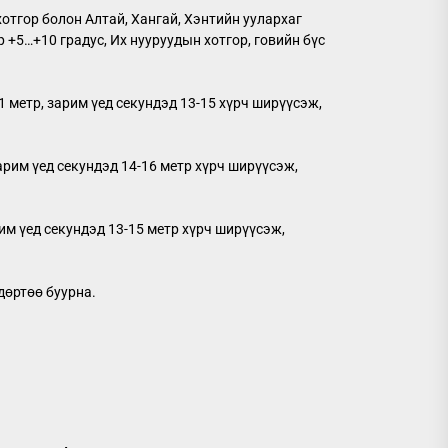
хотгор болон Алтай, Хангай, Хэнтийн уулархаг
р +5…+10 градус, Их нууруудын хотгор, говийн бүс
1 метр, зарим үед секундэд 13-15 хүрч ширүүсэж,
арим үед секундэд 14-16 метр хүрч ширүүсэж,
им үед секундэд 13-15 метр хүрч ширүүсэж,
дөртөө буурна.