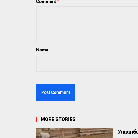
Comment
*
Name
MORE STORIES
Улаанба