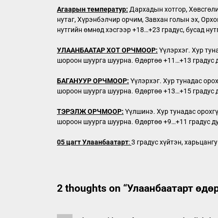
Агаарын температур:
Дархадын хотгор, Хөвсгөлий
нутаг, Хүрэнбэлчир орчим, Завхан голын эх, Орхон
нутгийн өмнөд хэсгээр +18…+23 градус, бусад нут
УЛААНБААТАР ХОТ ОРЧМООР:
Үүлэрхэг. Хур тун
шороон шуурга шуурна. Өдөртөө +11…+13 градус 
БАГАНУУР ОРЧМООР:
Үүлэрхэг. Хур тунадас орох
шороон шуурга шуурна. Өдөртөө +13…+15 градус 
ТЭРЭЛЖ ОРЧМООР:
Үүлшинэ. Хур тунадас орохгү
шороон шуурга шуурна. Өдөртөө +9…+11 градус д
0
5 цагт Улаанбаатарт
:
3 градус хүйтэн, харьцанг
2 thoughts on “
Улаанбаатарт өдөр