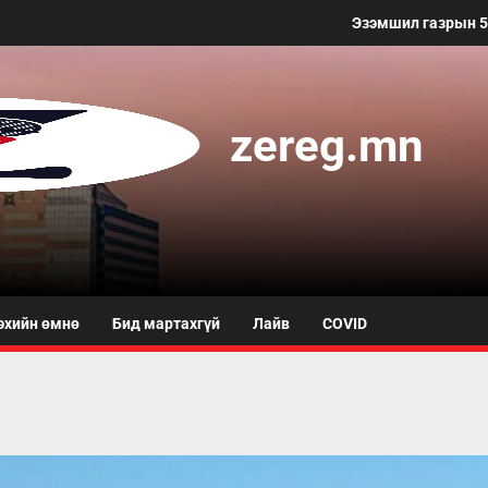
Эзэмшил газрын 50 метр хүртэлх т
zereg.mn
эхийн өмнө
Бид мартахгүй
Лайв
COVID