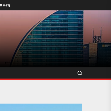
албайг угааж, өнгө үзэмжийг сайжруулахыг уриалжээ