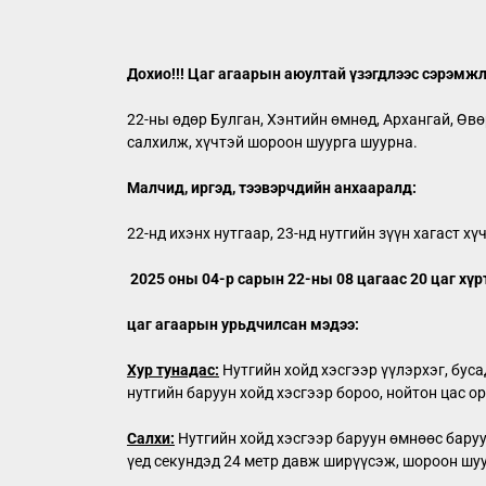
Дохио!!! Цаг агаарын аюултай үзэгдлээс сэрэмжл
22-ны өдөр Булган, Хэнтийн өмнөд, Архангай, Өвө
салхилж, хүчтэй шороон шуурга шуурна.
Малчид, иргэд, тээвэрчдийн анхааралд:
22-нд ихэнх нутгаар, 23-нд нутгийн зүүн хагаст 
2025 оны 04-р сарын 22-ны 08 цагаас 20 цаг хүр
цаг агаарын урьдчилсан мэдээ:
Хур тунадас:
Нутгийн хойд хэсгээр үүлэрхэг, буса
нутгийн баруун хойд хэсгээр бороо, нойтон цас ор
Салхи:
Нутгийн хойд хэсгээр баруун өмнөөс баруун
үед секундэд 24 метр давж ширүүсэж, шороон шу