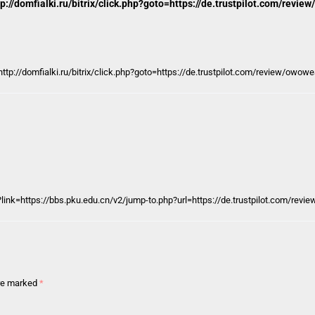
p://domfialki.ru/bitrix/click.php?goto=https://de.trustpilot.com/revie
http://domfialki.ru/bitrix/click.php?goto=https://de.trustpilot.com/review/owowe
?link=https://bbs.pku.edu.cn/v2/jump-to.php?url=https://de.trustpilot.com/rev
are marked
*