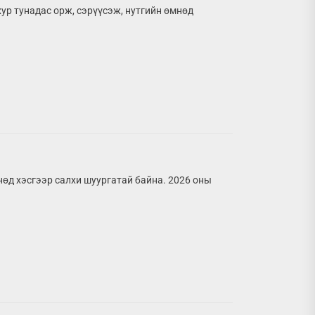
хур тунадас орж, сэрүүсэж, нутгийн өмнөд
нөд хэсгээр салхи шуургатай байна. 2026 оны