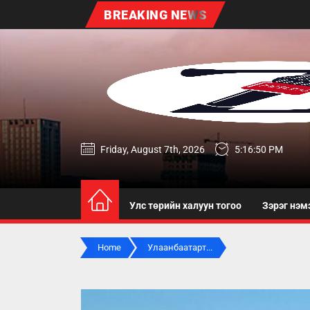
Skip
BREAKING NEWS
to
the
content
zereg.mn
Friday, August 7th, 2026
5:16:51 PM
Улс төрийн халуун тогоо
Зэрэг нэм
Home
Улаанбаатарт...