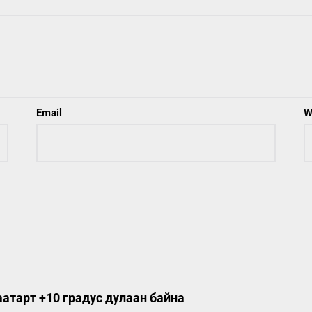
Email
W
атарт +10 градус дулаан байна