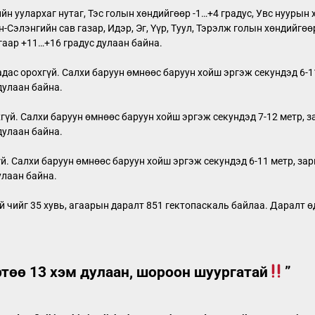
н уулархаг нутаг, Тэс голын хөндийгөөр -1…+4 градус, Увс нуурын 
-Сэлэнгийн сав газар, Идэр, Эг, Үүр, Туул, Тэрэлж голын хөндийгөө
гаар +11…+16 градус дулаан байна.
адас орохгүй. Салхи баруун өмнөөс баруун хойш эргэж секундэд 6-1
дулаан байна.
гүй. Салхи баруун өмнөөс баруун хойш эргэж секундэд 7-12 метр, з
дулаан байна.
й. Салхи баруун өмнөөс баруун хойш эргэж секундэд 6-11 метр, зар
улаан байна.
уй чийг 35 хувь, агаарын даралт 851 гектопаскаль байлаа. Даралт ө
төө 13 хэм дулаан, шороон шуургатай
”