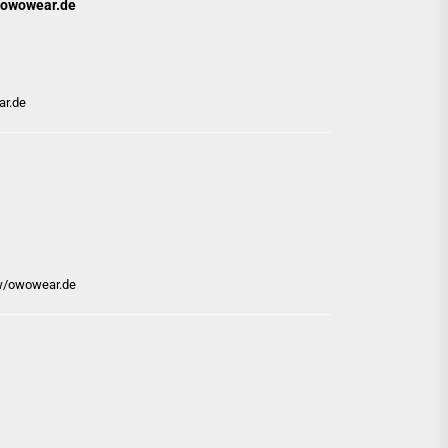
w/owowear.de
ar.de
iew/owowear.de