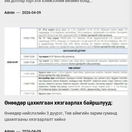
ам.доллар хүртэлх хэмжээний визийн бонд...
Admin
2026-04-09
Өнөөдөр цахилгаан хязгаарлах байршлууд:
Өнөөдөр нийслэлийн 3 дүүрэг, Төв аймгийн зарим суманд
цахилгааны хязгаарлалт хийнэ
Admin
2026-04-09