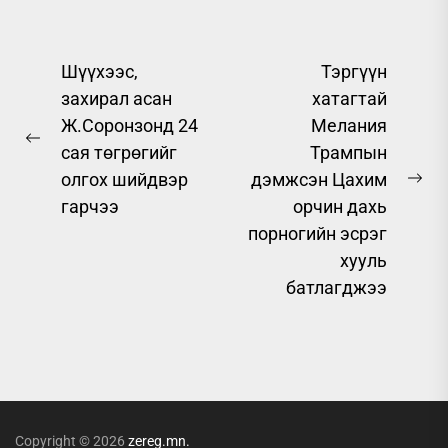
Post
Шүүхээс,
Тэргүүн
захирал асан
хатагтай
navigation
Ж.Соронзонд 24
Мелания
Previous
сая төгрөгийг
Трампын
post:
олгох шийдвэр
дэмжсэн Цахим
Ne
гарчээ
орчин дахь
pos
порногийн эсрэг
хууль
батлагджээ
Copyright © 2026
zereg.mn.