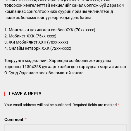
тодорхой хөнгөлөлттэй нөхцөлийг санал болгож буй дараах 4
компаниас сонголтоо хийж суурин ярианы үйлчилгээнд
шилжих боломжтойг үүгээр мэдэгдэж байна.
1. Монголын цахилгаан холбоо ХХК (70xx-xxxx)
2. Мобинет ХХК (75xx-xxxx)
3. Жи Мобайлнэт ХХК (78xx-xxxx)
4. Онлайм нетворк ХХК (72xx-xxxx)
Тодруулга мэдээллийг Харилцаа холбооны зохицуулах
хорооны 11304258 дугаарт холбогдон хариуцсан мэргэжилтэн
Ө.Сувд-Эрдэнээс авах боломжтой гэжээ
LEAVE A REPLY
Your email address will not be published.
Required fields are marked
*
Comment
*