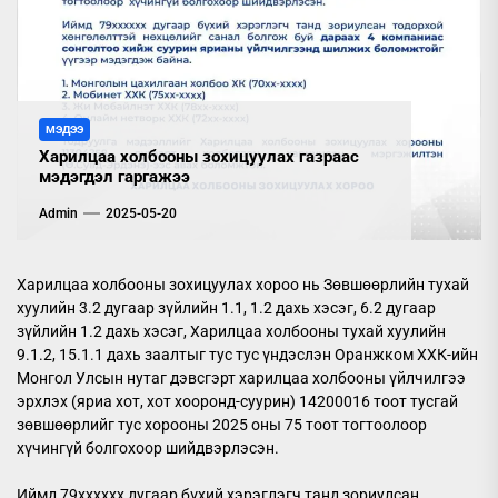
МЭДЭЭ
Харилцаа холбооны зохицуулах газраас
мэдэгдэл гаргажээ
Admin
2025-05-20
Харилцаа холбооны зохицуулах хороо нь Зөвшөөрлийн тухай
хуулийн 3.2 дугаар зүйлийн 1.1, 1.2 дахь хэсэг, 6.2 дугаар
зүйлийн 1.2 дахь хэсэг, Харилцаа холбооны тухай хуулийн
9.1.2, 15.1.1 дахь заалтыг тус тус үндэслэн Оранжком ХХК-ийн
Монгол Улсын нутаг дэвсгэрт харилцаа холбооны үйлчилгээ
эрхлэх (яриа хот, хот хооронд-суурин) 14200016 тоот тусгай
зөвшөөрлийг тус хорооны 2025 оны 75 тоот тогтоолоор
хүчингүй болгохоор шийдвэрлэсэн.
Иймд 79хххххх дугаар бүхий хэрэглэгч танд зориулсан