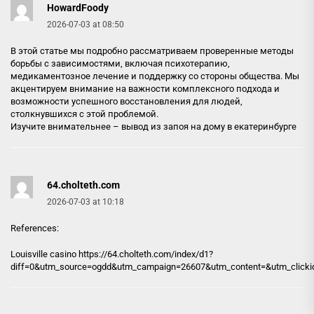
HowardFoody
2026-07-03 at 08:50
В этой статье мы подробно рассматриваем проверенные методы
борьбы с зависимостями, включая психотерапию,
медикаментозное лечение и поддержку со стороны общества. Мы
акцентируем внимание на важности комплексного подхода и
возможности успешного восстановления для людей,
столкнувшихся с этой проблемой.
Изучите внимательнее –
вывод из запоя на дому в екатеринбурге
64.cholteth.com
2026-07-03 at 10:18
References:
Louisville casino https://
64.cholteth.com
/index/d1?
diff=0&utm_source=ogdd&utm_campaign=26607&utm_content=&utm_clickid=g