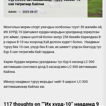
сая төгрөгөөр байлна
Admin
2025-08-07
Монголын морин спорт уяачдын холбооны түүхт 30 жилийн ой,
ИХ ХУРД-10 Шигшмэл хурдан морьдын уралдаанд зориулсан
улс аймаг, сумын цолтой болон залуу 256 бөхийн барилдаан 8-
р сарын 8-10-ны хооронд Хүй долоон худагт болно. Наадмын
түрүү бөх 10 сая, үзүүр бөх 8 сая, их шөвөгт үлдсэн бөхчүүд тус
бүр 5 сая төгрөгийн бай гардана.
Харин Хурдан морины уралдааны тус бүр 6 насанд LC-300
автомашин сонгомол дээд 3 насанд мөн LC-300 автомашин
байлна.
Ийнхүү наадмын түрүү морьдыг нийт 9 ширхэг LC-300
автомашинаар байлах аж.
117 thoughts on “
“Их хурд-10” наадамд 9