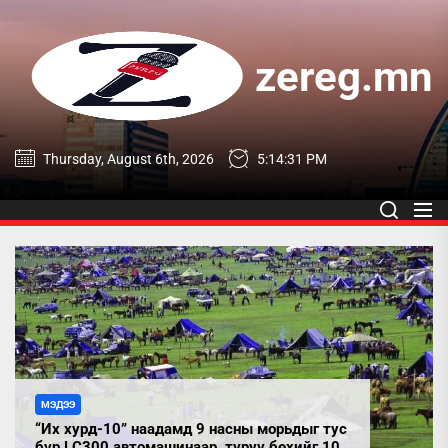
Skip
to
the
zereg.mn
content
zereg.mn
Thursday, August 6th, 2026
5:14:33 PM
МЭДЭЭ
“Их хурд-10” наадамд 9 насны морьдыг тус
бүр LC300 автомашинаар, түрүү бөхийг 10