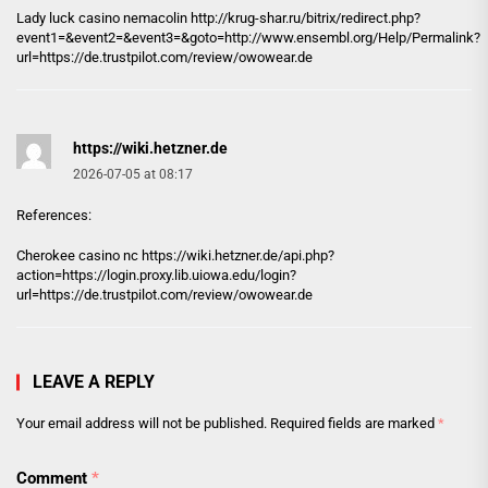
Lady luck casino nemacolin
http://krug-shar.ru
/bitrix/redirect.php?
event1=&event2=&event3=&goto=http://www.ensembl.org/Help/Permalink?
url=https://de.trustpilot.com/review/owowear.de
https://wiki.hetzner.de
2026-07-05 at 08:17
References:
Cherokee casino nc
https://wiki.hetzner.de
/api.php?
action=https://login.proxy.lib.uiowa.edu/login?
url=https://de.trustpilot.com/review/owowear.de
LEAVE A REPLY
Your email address will not be published.
Required fields are marked
*
Comment
*