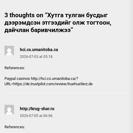
3 thoughts on “
Хутга тулган бусдыг
дээрэмдсэн этгээдийг олж тогтоон,
дайчлан баривчилжээ
”
hci.cs.umanitoba.ca
2026-07-03 at 05:18
References:
Paypal casinos http://
hci.cs.umanitoba.ca
/?
URL=https://de.trustpilot.com/review/truehustlerz.de
http://krug-shar.ru
2026-07-05 at 06:06
References: