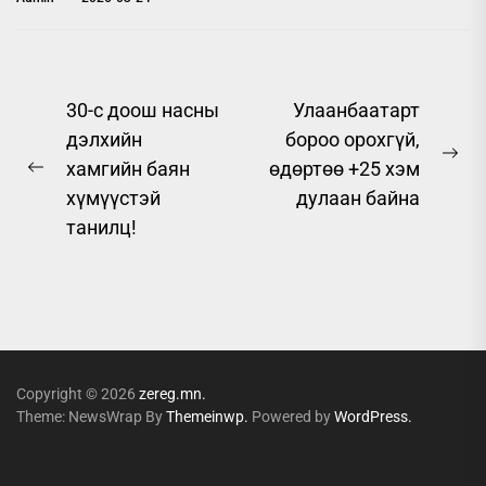
Post
30-с доош насны
Улаанбаатарт
дэлхийн
бороо орохгүй,
navigation
Ne
хамгийн баян
өдөртөө +25 хэм
Previous
pos
хүмүүстэй
дулаан байна
post:
танилц!
Copyright © 2026
zereg.mn.
Theme: NewsWrap By
Themeinwp.
Powered by
WordPress.