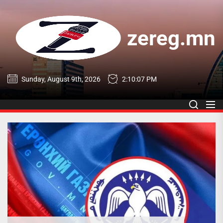
Skip
to
the
zereg.mn
content
zereg.mn
Sunday, August 9th, 2026
2:10:08 PM