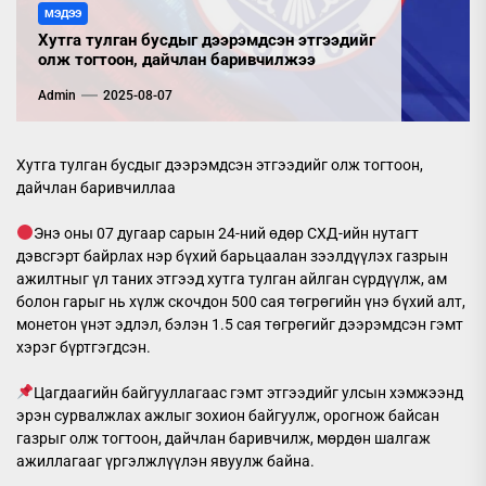
МЭДЭЭ
Хутга тулган бусдыг дээрэмдсэн этгээдийг
олж тогтоон, дайчлан баривчилжээ
Admin
2025-08-07
Хутга тулган бусдыг дээрэмдсэн этгээдийг олж тогтоон,
дайчлан баривчиллаа
Энэ оны 07 дугаар сарын 24-ний өдөр СХД-ийн нутагт
дэвсгэрт байрлах нэр бүхий барьцаалан зээлдүүлэх газрын
ажилтныг үл таних этгээд хутга тулган айлган сүрдүүлж, ам
болон гарыг нь хүлж скочдон 500 сая төгрөгийн үнэ бүхий алт,
монетон үнэт эдлэл, бэлэн 1.5 сая төгрөгийг дээрэмдсэн гэмт
хэрэг бүртгэгдсэн.
Цагдаагийн байгууллагаас гэмт этгээдийг улсын хэмжээнд
эрэн сурвалжлах ажлыг зохион байгуулж, орогнож байсан
газрыг олж тогтоон, дайчлан баривчилж, мөрдөн шалгаж
ажиллагааг үргэлжлүүлэн явуулж байна.