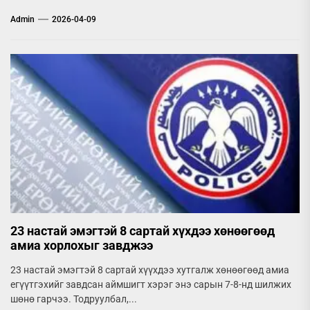
Admin
2026-04-09
23 настай эмэгтэй 8 сартай хүхдээ хөнөөгөөд
амиа хорлохыг завджээ
23 настай эмэгтэй 8 сартай хүүхдээ хутгалж хөнөөгөөд амиа
егүүтгэхийг завдсан аймшигт хэрэг энэ сарын 7-8-нд шилжих
шөнө гарчээ. Тодруулбал,...