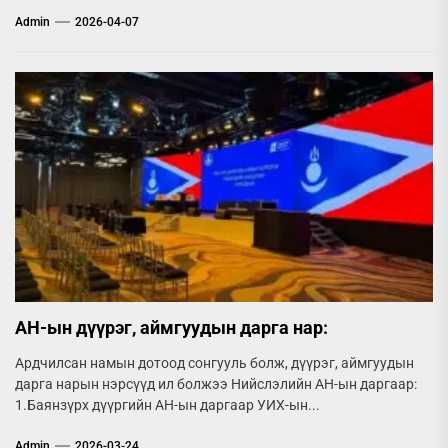
Admin
2026-04-07
АН-ын дүүрэг, аймгуудын дарга нар:
Ардчилсан намын дотоод сонгууль болж, дүүрэг, аймгуудын
дарга нарын нэрсүүд ил болжээ Нийслэлийн АН-ын даргаар:
1.Баянзүрх дүүргийн АН-ын даргаар УИХ-ын...
Admin
2026-03-24