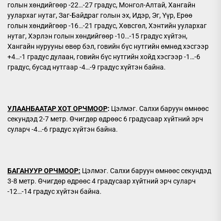
голын хөндийгөөр -22…-27 градус, Монгол-Алтай, Хангайн
уулархаг нутаг, Заг-Байдраг голын эх, Идэр, Эг, Үүр, Ерөө
голын хөндийгөөр -16…-21 градус, Хөвсгөл, Хэнтийн уулархаг
нутаг, Хэрлэн голын хөндийгөөр -10…-15 градус хүйтэн,
Хангайн нурууны өвөр бэл, говийн бүс нутгийн өмнөд хэсгээр
+4…-1 градус дулаан, говийн бүс нутгийн хойд хэсгээр -1…-6
градус, бусад нутгаар -4…-9 градус хүйтэн байна.
УЛААНБААТАР ХОТ ОРЧМООР
:
Цэлмэг. Салхи баруун өмнөөс
секундэд 2-7 метр. Өчигдөр өдрөөс 6 градусаар хүйтний эрч
суларч -4…-6 градус хүйтэн байна.
БАГАНУУР ОРЧМООР:
Цэлмэг. Салхи баруун өмнөөс секундэд
3-8 метр. Өчигдөр өдрөөс 4 градусаар хүйтний эрч суларч
-12…-14 градус хүйтэн байна.