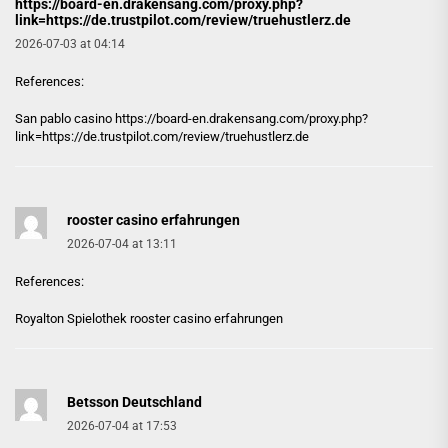
https://board-en.drakensang.com/proxy.php?
link=https://de.trustpilot.com/review/truehustlerz.de
2026-07-03 at 04:14
References:
San pablo casino
https://board-en.drakensang.com/proxy.php?
link=https://de.trustpilot.com/review/truehustlerz.de
rooster casino erfahrungen
2026-07-04 at 13:11
References:
Royalton Spielothek
rooster casino erfahrungen
Betsson Deutschland
2026-07-04 at 17:53