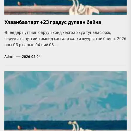
Улаанбаатарт +23 градус дулаан байна
Өнөөдөр нутгийн баруун хойд хэсгээр хур тунадас орж,
сэрүүсэж, нутгийн өмнөд хэсгээр салхи шуургатай байна. 2026
оны 05-р сарын 04-ний 08...
Admin
2026-05-04