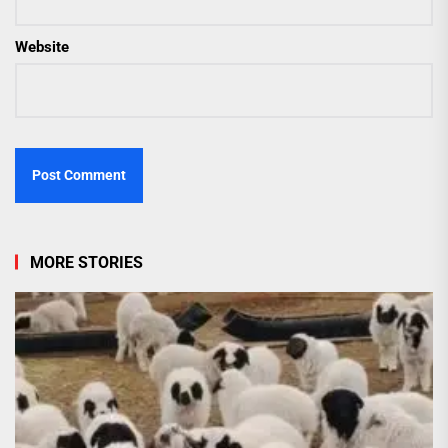
Website
MORE STORIES