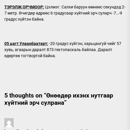
ТЭРЭЛЖ ОРЧМООР:
Цэлмэг. Салхи баруун өмнөөс секундэд 2-
7 метр. Өчигдөр өдрөөс 6 градусаар хүйтний эрч суларч -7…-9
градус хүйтэн байна.
05 цагт Улаанбаатарт:
-20 градус хүйтэн, харьцангуй чийг 57
хувь, агаарын даралт 873 гектопаскаль байлаа. Даралт
өдөртөө тогтвортой байна.
5 thoughts on “
Өнөөдөр ихэнх нутгаар
хүйтний эрч сулрана
”