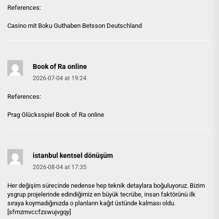
References:
Casino mit Boku Guthaben
Betsson Deutschland
Book of Ra online
2026-07-04 at 19:24
References:
Prag Glücksspiel
Book of Ra online
istanbul kentsel dönüşüm
2026-08-04 at 17:35
Her değişim sürecinde nedense hep teknik detaylara boğuluyoruz. Bizim
ysgrup projelerinde edindiğimiz en büyük tecrübe, insan faktörünü ilk
sıraya koymadığınızda o planların kağıt üstünde kalması oldu.
[sfmzmvccfzswujvgqy]