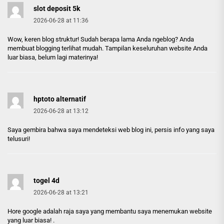
slot deposit 5k
2026-06-28 at 11:36
Wow, keren blog struktur! Sudah berapa lama Anda ngeblog? Anda
membuat blogging terlihat mudah. Tampilan keseluruhan website Anda
luar biasa, belum lagi materinya!
hptoto alternatif
2026-06-28 at 13:12
Saya gembira bahwa saya mendeteksi web blog ini, persis info yang saya
telusuri!
togel 4d
2026-06-28 at 13:21
Hore google adalah raja saya yang membantu saya menemukan website
yang luar biasa! .