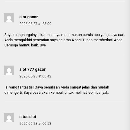
slot gacor
2026-06-27 at 23:00
Saya menghargainya, karena saya menemukan persis apa yang saya cari.
Anda mengakhiri pencarian saya selama 4 hari! Tuhan memberkati Anda.
Semoga harimu baik. Bye
slot 777 gacor
2026-06-28 at 00:42
Isi yang fantastis! Gaya penulisan Anda sangat jelas dan mudah
dimengerti. Saya pasti akan kembali untuk melihat lebih banyak.
situs slot
2026-06-28 at 00:53