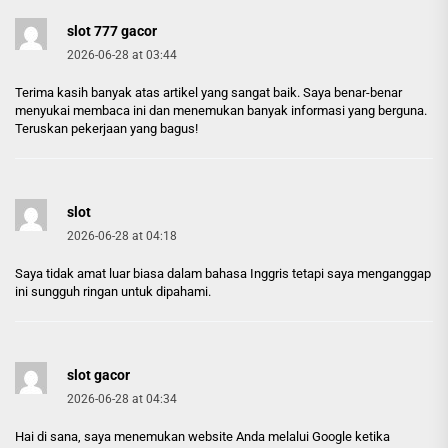
slot 777 gacor
2026-06-28 at 03:44
Terima kasih banyak atas artikel yang sangat baik. Saya benar-benar
menyukai membaca ini dan menemukan banyak informasi yang berguna.
Teruskan pekerjaan yang bagus!
slot
2026-06-28 at 04:18
Saya tidak amat luar biasa dalam bahasa Inggris tetapi saya menganggap
ini sungguh ringan untuk dipahami.
slot gacor
2026-06-28 at 04:34
Hai di sana, saya menemukan website Anda melalui Google ketika