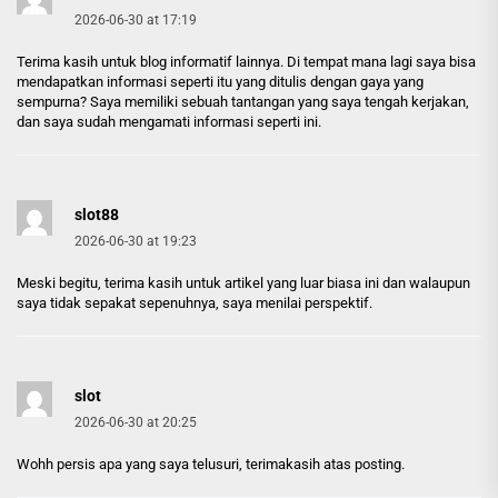
2026-06-30 at 17:19
Terima kasih untuk blog informatif lainnya. Di tempat mana lagi saya bisa
mendapatkan informasi seperti itu yang ditulis dengan gaya yang
sempurna? Saya memiliki sebuah tantangan yang saya tengah kerjakan,
dan saya sudah mengamati informasi seperti ini.
slot88
2026-06-30 at 19:23
Meski begitu, terima kasih untuk artikel yang luar biasa ini dan walaupun
saya tidak sepakat sepenuhnya, saya menilai perspektif.
slot
2026-06-30 at 20:25
Wohh persis apa yang saya telusuri, terimakasih atas posting.