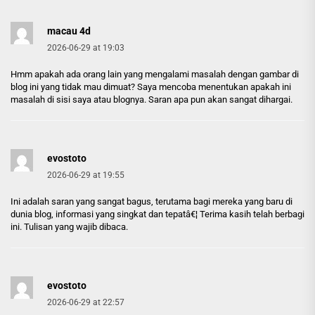
macau 4d
2026-06-29 at 19:03
Hmm apakah ada orang lain yang mengalami masalah dengan gambar di
blog ini yang tidak mau dimuat? Saya mencoba menentukan apakah ini
masalah di sisi saya atau blognya. Saran apa pun akan sangat dihargai.
evostoto
2026-06-29 at 19:55
Ini adalah saran yang sangat bagus, terutama bagi mereka yang baru di
dunia blog, informasi yang singkat dan tepatâ€¦ Terima kasih telah berbagi
ini. Tulisan yang wajib dibaca.
evostoto
2026-06-29 at 22:57