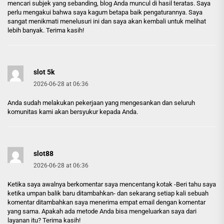
mencari subjek yang sebanding, blog Anda muncul di hasil teratas. Saya
perlu mengakui bahwa saya kagum betapa baik pengaturannya. Saya
sangat menikmati menelusuri ini dan saya akan kembali untuk melihat
lebih banyak. Terima kasih!
slot 5k
2026-06-28 at 06:36
Anda sudah melakukan pekerjaan yang mengesankan dan seluruh
komunitas kami akan bersyukur kepada Anda.
slot88
2026-06-28 at 06:36
Ketika saya awalnya berkomentar saya mencentang kotak -Beri tahu saya
ketika umpan balik baru ditambahkan- dan sekarang setiap kali sebuah
komentar ditambahkan saya menerima empat email dengan komentar
yang sama. Apakah ada metode Anda bisa mengeluarkan saya dari
layanan itu? Terima kasih!