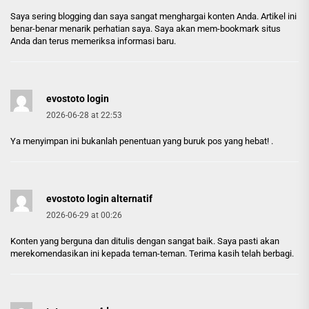
Saya sering blogging dan saya sangat menghargai konten Anda. Artikel ini
benar-benar menarik perhatian saya. Saya akan mem-bookmark situs
Anda dan terus memeriksa informasi baru.
evostoto login
2026-06-28 at 22:53
Ya menyimpan ini bukanlah penentuan yang buruk pos yang hebat! .
evostoto login alternatif
2026-06-29 at 00:26
Konten yang berguna dan ditulis dengan sangat baik. Saya pasti akan
merekomendasikan ini kepada teman-teman. Terima kasih telah berbagi.