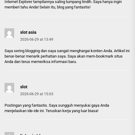
Internet Explorer tampilannya saling tumpang tindih. Saya hanya ingin
memberi tahu Anda! Selain itu, blog yang fantastis!
slot asia
2026-06-29 at 13:49
Saya sering blogging dan saya sangat menghargai konten Anda. Artikel ini
benar-benar menarik perhatian saya. Saya akan mem-bookmark situs
Anda dan terus memeriksa informasi baru.
slot
2026-06-29 at 15:03
Postingan yang fantastis. Saya sungguh menyukai gaya Anda
menjelaskan ide-ide ini. Teruskan kerja yang luar biasa!