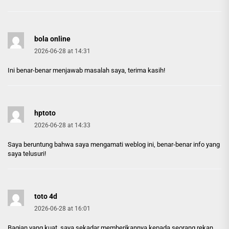
bola online
2026-06-28 at 14:31
Ini benar-benar menjawab masalah saya, terima kasih!
hptoto
2026-06-28 at 14:33
Saya beruntung bahwa saya mengamati weblog ini, benar-benar info yang
saya telusuri!
toto 4d
2026-06-28 at 16:01
Bagian yang kuat, saya sekadar memberikannya kepada seorang rekan