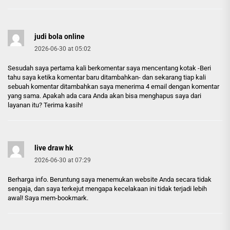
judi bola online
2026-06-30 at 05:02
Sesudah saya pertama kali berkomentar saya mencentang kotak -Beri
tahu saya ketika komentar baru ditambahkan- dan sekarang tiap kali
sebuah komentar ditambahkan saya menerima 4 email dengan komentar
yang sama. Apakah ada cara Anda akan bisa menghapus saya dari
layanan itu? Terima kasih!
live draw hk
2026-06-30 at 07:29
Berharga info. Beruntung saya menemukan website Anda secara tidak
sengaja, dan saya terkejut mengapa kecelakaan ini tidak terjadi lebih
awal! Saya mem-bookmark.