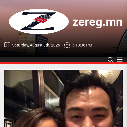
Skip
to
the
zereg.mn
content
zereg.mn
Saturday, August 8th, 2026
5:13:37 PM