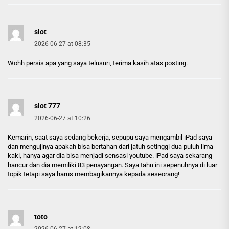
slot
2026-06-27 at 08:35
Wohh persis apa yang saya telusuri, terima kasih atas posting.
slot 777
2026-06-27 at 10:26
Kemarin, saat saya sedang bekerja, sepupu saya mengambil iPad saya
dan mengujinya apakah bisa bertahan dari jatuh setinggi dua puluh lima
kaki, hanya agar dia bisa menjadi sensasi youtube. iPad saya sekarang
hancur dan dia memiliki 83 penayangan. Saya tahu ini sepenuhnya di luar
topik tetapi saya harus membagikannya kepada seseorang!
toto
2026-06-27 at 12:08