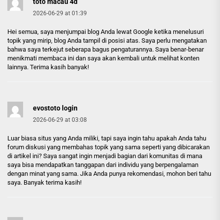
toto macau 4d
2026-06-29 at 01:39
Hei semua, saya menjumpai blog Anda lewat Google ketika menelusuri
topik yang mirip, blog Anda tampil di posisi atas. Saya perlu mengatakan
bahwa saya terkejut seberapa bagus pengaturannya. Saya benar-benar
menikmati membaca ini dan saya akan kembali untuk melihat konten
lainnya. Terima kasih banyak!
evostoto login
2026-06-29 at 03:08
Luar biasa situs yang Anda miliki, tapi saya ingin tahu apakah Anda tahu
forum diskusi yang membahas topik yang sama seperti yang dibicarakan
di artikel ini? Saya sangat ingin menjadi bagian dari komunitas di mana
saya bisa mendapatkan tanggapan dari individu yang berpengalaman
dengan minat yang sama. Jika Anda punya rekomendasi, mohon beri tahu
saya. Banyak terima kasih!