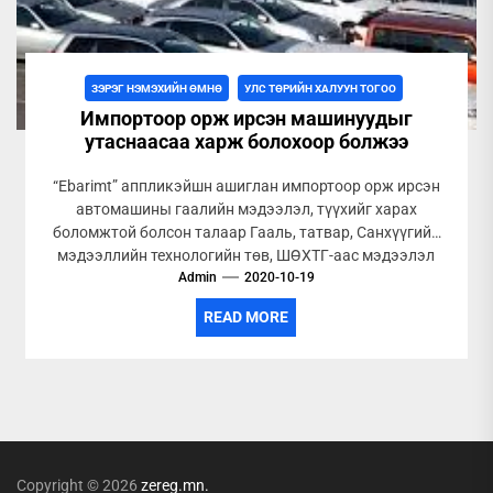
ЗЭРЭГ НЭМЭХИЙН ӨМНӨ
УЛС ТӨРИЙН ХАЛУУН ТОГОО
Импортоор орж ирсэн машинуудыг
утаснаасаа харж болохоор болжээ
“Ebarimt” аппликэйшн ашиглан импортоор орж ирсэн
автомашины гаалийн мэдээлэл, түүхийг харах
боломжтой болсон талаар Гааль, татвар, Санхүүгийн
мэдээллийн технологийн төв, ШӨХТГ-аас мэдээлэл
Admin
хийж байна.
2020-10-19
READ MORE
Copyright © 2026
zereg.mn.