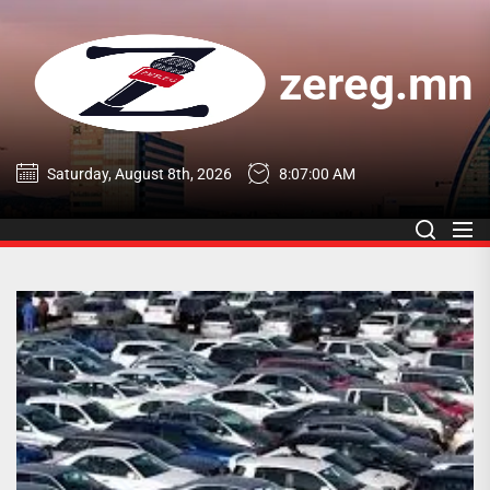
Skip
to
the
zereg.mn
content
zereg.mn
Saturday, August 8th, 2026
8:07:00 AM