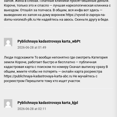
запоя. Жена в слезах. Платные клиники просят бешеные деньги.
Короче, только это и спасло — лучшая наркологическая клиника с
выездом. Отошёл за полчаса. В общем, вся инфа вот здесь —
выведение из запоя на дому воронеж
https://vyvod-iz-zapoya-na-
domu-voronezh-plk.ru
Не надейтесь на авось. Скиньте другу в беде.
Pyblichnaya kadastrovaya karta_wbPt
2026-06-28 at 01:49
Люди подскажите То вообще непонятно где смотреть Категория
земли Короче, работает быстро и бесплатно — публичная
кадастровая карта с поиском по номеру Скачал выписку сразу В
общем, жмите чтобы не потерять — онлайн карта росреестра
https://publichnaya-kadastrovaya-karta-abc.ru
Не мучайтесь с
росреестром Перешлите тому кто ищет участок
Pyblichnaya kadastrovaya karta_kjpl
2026-06-28 at 02:11