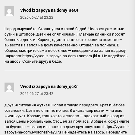
Vivod iz zapoya na domy_aeOt
2026-06-27 at 23:22
Народ выручайте. Столкнулся с такой бедой. Человек уже пятые
сутки в штопоре. Дети не спят ночами. Платные клиники просят
бешеные деньги. Короче, единственное что реально помогло —
вывести из запоя на дому качественно. Отошёл за полчаса. В
общем, смотрите сами по ссылке — выведение из запоя на дому
нарколог
https://vyvod-iz-zapoya-na-domu-samara-jkl.ru
Не надейтесь
на авось. Скиньте другу в беде.
Vivod iz zapoya na domy_qcKr
2026-06-27 at 23:42
Друзья ситуация жуткая. Попал в такую передрягу. Брат пьёт без
остановки. Дети не спят по ночам. В диспансер везти — на всю
жизнь учёт. Короче, только это и спасло — адекватный вывод из
запоя цены нормальные. Отошёл за полчаса. В общем, сохраняйте
на будущее — вывод из запоя на дому круглосуточно
https://vyvod-iz-
zapoya-na-domu-voronezh-ayu.ru
Не надейтесь на авось. Перешлите