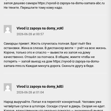
запоя дешево самара
https://vyvod-iz-zapoya-na-domu-samara-abc.ru
Не тяните. Перешлите тому кому надо.
Vivod iz zapoya na domy_vcKl
2026-06-28 at 00:57
Самарцы привет. Жесть случилась полная. Брат пьёт без
остановки. Жена в слезах. В диспансер везти — учёт на всю жизнь.
Короче, только это и спасло — вывести из запоя на дому
качественно. Отошёл за полчаса. В общем, жмите чтобы не
потерять — запой выезд на дом
https://vyvod-iz-zapoya-na-domu-
samara-mno.ru
Каждая минута дорога. Скиньте другу в беде.
Vivod iz zapoya na domy_kdEi
2026-06-28 at 01:04
Народ выручайте. Попал я в переплёт конкретный. Человек уже
четвёртые сутки в штопоре. Соседи стучат в дверь. Скорая не едет.
Короче, единственное что реально помогло — анонимный вывод