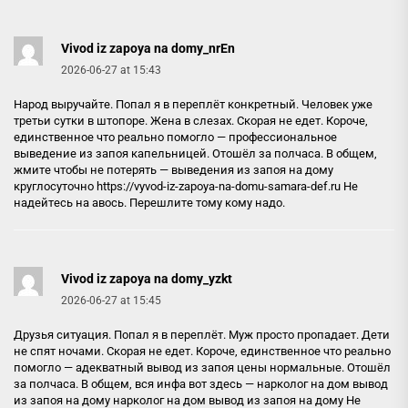
Vivod iz zapoya na domy_nrEn
2026-06-27 at 15:43
Народ выручайте. Попал я в переплёт конкретный. Человек уже
третьи сутки в штопоре. Жена в слезах. Скорая не едет. Короче,
единственное что реально помогло — профессиональное
выведение из запоя капельницей. Отошёл за полчаса. В общем,
жмите чтобы не потерять — выведения из запоя на дому
круглосуточно
https://vyvod-iz-zapoya-na-domu-samara-def.ru
Не
надейтесь на авось. Перешлите тому кому надо.
Vivod iz zapoya na domy_yzkt
2026-06-27 at 15:45
Друзья ситуация. Попал я в переплёт. Муж просто пропадает. Дети
не спят ночами. Скорая не едет. Короче, единственное что реально
помогло — адекватный вывод из запоя цены нормальные. Отошёл
за полчаса. В общем, вся инфа вот здесь — нарколог на дом вывод
из запоя на дому
нарколог на дом вывод из запоя на дому
Не