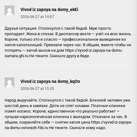
Vivod iz zapoya na domy_ekEi
2026-06-27 at 14:07
Друзья ситуация. Столкнулся с такой бедой. Муж просто
пропадает. Жена в слезах. В диспансер везти — учёт на всю жизнь.
Короче, только это и спасло — профессиональное выведение из
запоя капельницей. Приехали через час. В общем, жмите чтобы не
потерять — запой вызов на дом
https://vyvod-iz-zapoya-na-domu-
samara-ghi.ru
Не тяните. Скиньте другу в беде.
Vivod iz zapoya na domy_kqOn
2026-06-27 at 15:35
Народ выручайте. Столкнулся с такой бедой. Близкий человек уже
шестой день в завязке. Дети не спят ночами. Платные клиники
ломят космос. Короче, единственное что реально работает —
лучшая наркологическая клиника с выездом. Откачали за час. В
общем, сохраняйте себе — снятие запоя цена
https://vyvod-iz-zapoya-
na-domu-voronezh-fds.ru
Не тяните. Скиньте кому надо.