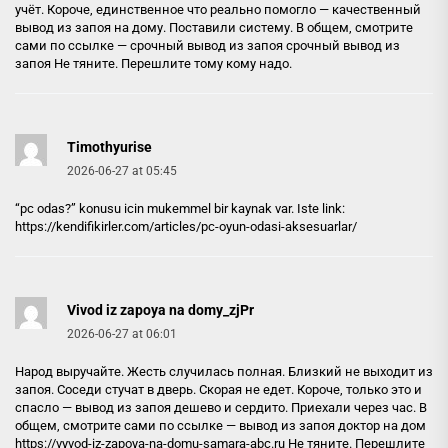
учёт. Короче, единственное что реально помогло — качественный
вывод из запоя на дому. Поставили систему. В общем, смотрите
сами по ссылке — срочный вывод из запоя
срочный вывод из
запоя
Не тяните. Перешлите тому кому надо.
Timothyurise
2026-06-27 at 05:45
“pc odas?” konusu icin mukemmel bir kaynak var. Iste link:
https://kendifikirler.com/articles/pc-oyun-odasi-aksesuarlar/
Vivod iz zapoya na domy_zjPr
2026-06-27 at 06:01
Народ выручайте. Жесть случилась полная. Близкий не выходит из
запоя. Соседи стучат в дверь. Скорая не едет. Короче, только это и
спасло — вывод из запоя дешево и сердито. Приехали через час. В
общем, смотрите сами по ссылке — вывод из запоя доктор на дом
https://vyvod-iz-zapoya-na-domu-samara-abc.ru
Не тяните. Перешлите