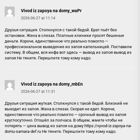
Vivod iz zapoya na domy_waPr
2026-06-27 at 11:14
Друзья ситуация. Столкнулся с такой бедой. Брат пьёт без
остановки. Жена в слезах. Платные клиники просят бешеные
деньги. Короче, единственное что реально помогло —
профессиональное выведение из запоя капельницей. Поставили
систему. В общем, вся инфа вот здесь — вывод из запоя
вывод из
запоя
Не тяните. Перешлите тому кому надо.
Vivod iz zapoya na domy_mbEn
2026-06-27 at 11:31
Друзья ситуация жуткая. Столкнулся с такой бедой. Близкий не
выходит из запоя. Жена в слезах. Скорая не едет. Короче,
единственное что реально помогло — срочный вывод из запоя
круглосуточно. Отошёл за полчаса. В общем, жмите чтобы не
потерять — цена вывод из запоя на дому
https://vyvod-iz-zapoya-na-
domu-samara-def.ru
Не тяните. Перешлите тому кому надо.