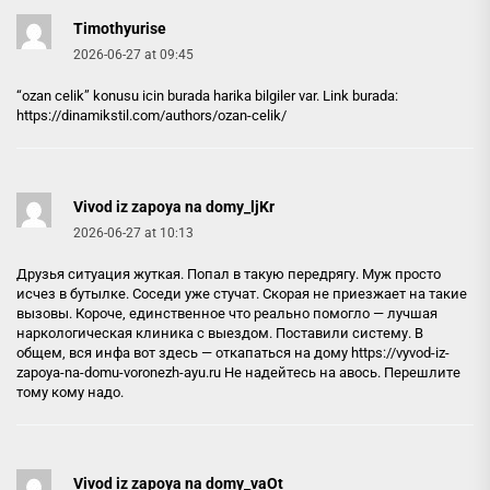
Timothyurise
2026-06-27 at 09:45
“ozan celik” konusu icin burada harika bilgiler var. Link burada:
https://dinamikstil.com/authors/ozan-celik/
Vivod iz zapoya na domy_ljKr
2026-06-27 at 10:13
Друзья ситуация жуткая. Попал в такую передрягу. Муж просто
исчез в бутылке. Соседи уже стучат. Скорая не приезжает на такие
вызовы. Короче, единственное что реально помогло — лучшая
наркологическая клиника с выездом. Поставили систему. В
общем, вся инфа вот здесь — откапаться на дому
https://vyvod-iz-
zapoya-na-domu-voronezh-ayu.ru
Не надейтесь на авось. Перешлите
тому кому надо.
Vivod iz zapoya na domy_vaOt