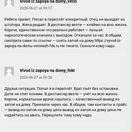
Vivod iz zapoya na domy_vxOn
2026-06-27 at 09:17
Ребята привет. Попал в переплёт конкретный. Отец не выходит из
штопора. Жена рыдает. В диспансер везти — клеймо на всю жизнь.
Короче, единственное что реально работает — лучшая
наркологическая клиника с выездом. Откачали за час. В общем,
смотрите сами по ссылке — снять запой на дому
https://vyvod-iz-
zapoya-na-domu-voronezh-fds.ru
Не тяните. Скиньте кому надо.
Vivod iz zapoya na domy_fnkt
2026-06-27 at 09:26
Друзья ситуация. Попал я в переплёт. Брат пьёт без остановки.
Дети не спят ночами. В диспансер везти — учёт на всю жизнь.
Короче, нормальные врачи нашлись — качественный вывод из
запоя на дому. Приехали через час. В общем, там контакты и прайс
— вывод из запоя на дому цена
вывод из запоя на дому цена
Не
надейтесь на авось. Перешлите тому кому надо.