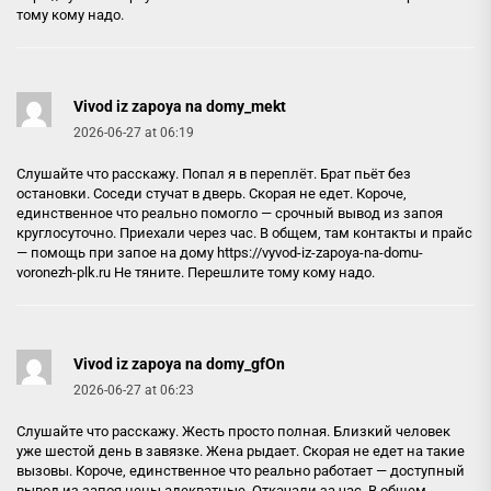
тому кому надо.
Vivod iz zapoya na domy_mekt
2026-06-27 at 06:19
Слушайте что расскажу. Попал я в переплёт. Брат пьёт без
остановки. Соседи стучат в дверь. Скорая не едет. Короче,
единственное что реально помогло — срочный вывод из запоя
круглосуточно. Приехали через час. В общем, там контакты и прайс
— помощь при запое на дому
https://vyvod-iz-zapoya-na-domu-
voronezh-plk.ru
Не тяните. Перешлите тому кому надо.
Vivod iz zapoya na domy_gfOn
2026-06-27 at 06:23
Слушайте что расскажу. Жесть просто полная. Близкий человек
уже шестой день в завязке. Жена рыдает. Скорая не едет на такие
вызовы. Короче, единственное что реально работает — доступный
вывод из запоя цены адекватные. Откачали за час. В общем,