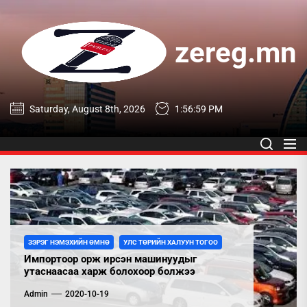
Skip
to
the
zereg.mn
content
zereg.mn
Saturday, August 8th, 2026
1:57:00 PM
ЗЭРЭГ НЭМЭХИЙН ӨМНӨ
УЛС ТӨРИЙН ХАЛУУН ТОГОО
Импортоор орж ирсэн машинуудыг
утаснаасаа харж болохоор болжээ
Admin
2020-10-19