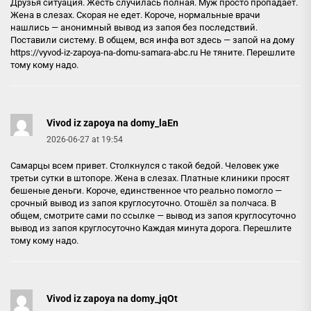
Друзья ситуация. Жесть случилась полная. Муж просто пропадает.
Жена в слезах. Скорая не едет. Короче, нормальные врачи
нашлись — анонимный вывод из запоя без последствий.
Поставили систему. В общем, вся инфа вот здесь — запой на дому
https://vyvod-iz-zapoya-na-domu-samara-abc.ru
Не тяните. Перешлите
тому кому надо.
Vivod iz zapoya na domy_laEn
2026-06-27 at 19:54
Самарцы всем привет. Столкнулся с такой бедой. Человек уже
третьи сутки в штопоре. Жена в слезах. Платные клиники просят
бешеные деньги. Короче, единственное что реально помогло —
срочный вывод из запоя круглосуточно. Отошёл за полчаса. В
общем, смотрите сами по ссылке — вывод из запоя круглосуточно
вывод из запоя круглосуточно
Каждая минута дорога. Перешлите
тому кому надо.
Vivod iz zapoya na domy_jqOt