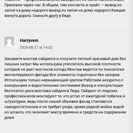
Приехали через час. В общем, там контакты и прайс — вывод из
запоя на дому недорого
вывод из запоя на дому недорого
Каждая
минута дорога. Скиньте другу в беде.
Harryvem
2026-06-27 at 14:02
Закажите монтаж сайдинга и получите теплый красивый дом без
лишних затрат Мы используем утеплитель высокой плотности
который не дает мостиков холода Монтаж ведется по технологии
вентилируемого фасада Все элементы подогнаны без зазоров
Используем только нержавеющий крепеж Работаем аккуратно с
козырьками и водосточными системами Выезд и консультация
бесплатно
цена монтажа сайдинга Лида
. Сайдинг от лидских
профессионалов монтируют те, кто устал от ежегодной побелки и
штукатурки, ведь после нашей обшивки фасад становится
самодостаточным и не требует ухода, кроме редкой мойки водой
из шланга, что экономит массу времени и средств на содержание
дома