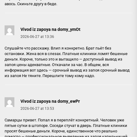
авось. Скиньте другу в беде.
Vivod iz zapoya na domy_ymOt
2026-06-27 at 13:36
Слушайте что расскажу. Влип я конкретно. Брат пьёт без
остановки. Жена вся в слезах. Платные клиники ломят бешеные
деньги. Короче, только это и вытащило — доступный вывод из
запоя цены адекватные. Откачали за час. В общем, вся
информация вот здесь — срочный вывод из запоя
срочный вывод
из запоя
Не тяните. Перешлите тому кому надо.
Vivod iz zapoya na domy_ewPr
2026-06-27 at 13:53
Самарцы привет. Попал я в переплёт конкретный. Человек уже
пятые сутки в штопоре. Соседи стучат в дверь. Платные клиники
просят бешеные деньги. Короче, единственное что реально
помогло — профессиональное выведение из запоя капельницей.