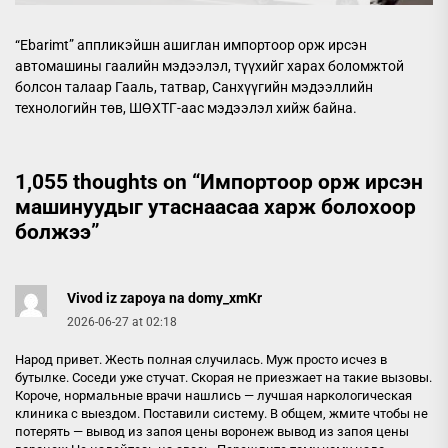
“Ebarimt” аппликэйшн ашиглан импортоор орж ирсэн
автомашины гаалийн мэдээлэл, түүхийг харах боломжтой
болсон талаар Гааль, татвар, Санхүүгийн мэдээллийн
технологийн төв, ШӨХТГ-аас мэдээлэл хийж байна.
1,055 thoughts on “
Импортоор орж ирсэн
машинуудыг утаснаасаа харж болохоор
болжээ
”
Vivod iz zapoya na domy_xmKr
2026-06-27 at 02:18
Народ привет. Жесть полная случилась. Муж просто исчез в
бутылке. Соседи уже стучат. Скорая не приезжает на такие вызовы.
Короче, нормальные врачи нашлись — лучшая наркологическая
клиника с выездом. Поставили систему. В общем, жмите чтобы не
потерять — вывод из запоя цены воронеж
вывод из запоя цены