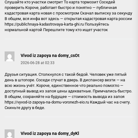
Слушайте кто участки смотрит То карта тормозит Соседей
проверить Короче, работает быстро и понятно — публичная
кадастровая карта новая с просмотром Скачал выписку за секунду
В общем, вся инфа вот здесь — открытая кадастровая карта россии
https://publichnaya-kadastrovaya-karta-ghi.ru
Пользуйтесь
нормальной картой Перешлите тому кто ищет участок
Vivod iz zapoya na domy_csOt
2026-06-28 at 02:33
Друзья ситуация. Столкнулся с такой бедой. Человек уже пятый
день в штопоре. Соседи стучат в дверь. В диспансер везти — на
всю жизнь учёт. Короче, единственное что реально помогло —
доступный вывод из запоя цены адекватные. Примчались быстро.
В общем, сохраняйте на будущее — стоимость вывода из запоя
https://vyvod-iz-zapoya-na-domu-voronezh-eio.ru
Каждый час на счету.
Скиньте другу в беде.
Vivod iz zapoya na domy_dyKl