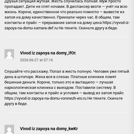
Друзья ситуация жуткая. Жесть случилась полная. Муж просто
пропадает. Дети не спят ночами. В диспансер везти — учёт на всю
жизнь. Короче, единственное что реально помогло — вывести из
запоя на дому качественно. Приехали через час. В общем, там
контакты и прайс — прерывание запоя на дому цена
https://vyvod-iz-
zapoya-na-domu-samara-def.ru
Не тяните. Скиньте другу в беде.
Vivod iz zapoya na domy_ifOt
2026-06-27 at 07:16
Слушайте что расскажу. Попал в жесть полную. Человек уже пятый
день в штопоре. Жена вся в слезах. Платные клиники ломят
бешеные деньги. Короче, только это и вытащило — лучшая
наркологическая клиника с выездом. Поставили систему. В
общем, там контакты и прайс и условия — вывод из запоя прайс
https://vyvod-iz-zapoya-na-domu-voronezh-eio.ru
Не тяните. Скиньте
другу в беде.
Vivod iz zapoya na domy_kwKr