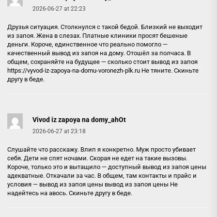
2026-06-27 at 22:23
Друзья ситуация. Столкнулся с такой бедой. Близкий не выходит
из запоя. Жена в слезах. Платные клиники просят бешеные
деньги. Короче, единственное что реально помогло —
качественный вывод из запоя на дому. Отошёл за полчаса. В
общем, сохраняйте на будущее — сколько стоит вывод из запоя
https://vyvod-iz-zapoya-na-domu-voronezh-plk.ru
Не тяните. Скиньте
другу в беде.
Vivod iz zapoya na domy_ahOt
2026-06-27 at 23:18
Слушайте что расскажу. Влип я конкретно. Муж просто убивает
себя. Дети не спят ночами. Скорая не едет на такие вызовы.
Короче, только это и вытащило — доступный вывод из запоя цены
адекватные. Откачали за час. В общем, там контакты и прайс и
условия — вывод из запоя цены
вывод из запоя цены
Не
надейтесь на авось. Скиньте другу в беде.