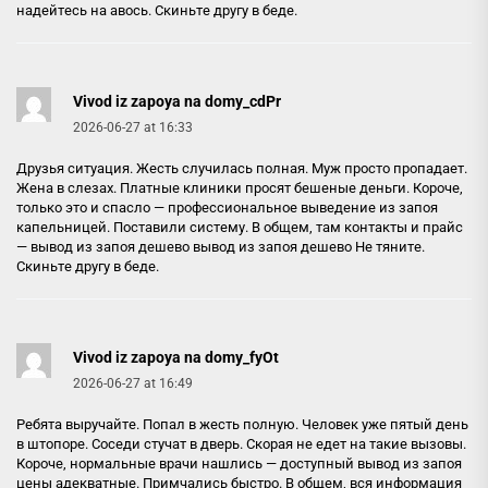
надейтесь на авось. Скиньте другу в беде.
Vivod iz zapoya na domy_cdPr
2026-06-27 at 16:33
Друзья ситуация. Жесть случилась полная. Муж просто пропадает.
Жена в слезах. Платные клиники просят бешеные деньги. Короче,
только это и спасло — профессиональное выведение из запоя
капельницей. Поставили систему. В общем, там контакты и прайс
— вывод из запоя дешево
вывод из запоя дешево
Не тяните.
Скиньте другу в беде.
Vivod iz zapoya na domy_fyOt
2026-06-27 at 16:49
Ребята выручайте. Попал в жесть полную. Человек уже пятый день
в штопоре. Соседи стучат в дверь. Скорая не едет на такие вызовы.
Короче, нормальные врачи нашлись — доступный вывод из запоя
цены адекватные. Примчались быстро. В общем, вся информация