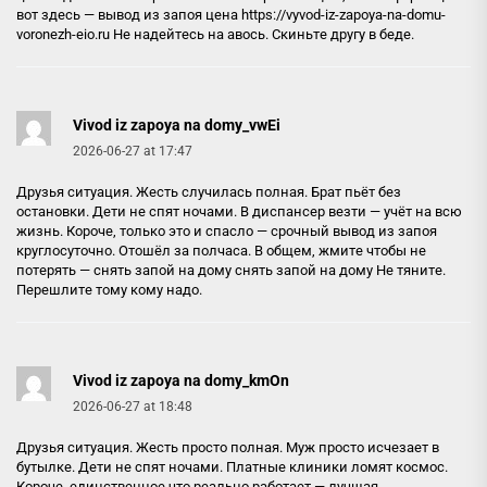
вот здесь — вывод из запоя цена
https://vyvod-iz-zapoya-na-domu-
voronezh-eio.ru
Не надейтесь на авось. Скиньте другу в беде.
Vivod iz zapoya na domy_vwEi
2026-06-27 at 17:47
Друзья ситуация. Жесть случилась полная. Брат пьёт без
остановки. Дети не спят ночами. В диспансер везти — учёт на всю
жизнь. Короче, только это и спасло — срочный вывод из запоя
круглосуточно. Отошёл за полчаса. В общем, жмите чтобы не
потерять — снять запой на дому
снять запой на дому
Не тяните.
Перешлите тому кому надо.
Vivod iz zapoya na domy_kmOn
2026-06-27 at 18:48
Друзья ситуация. Жесть просто полная. Муж просто исчезает в
бутылке. Дети не спят ночами. Платные клиники ломят космос.
Короче, единственное что реально работает — лучшая