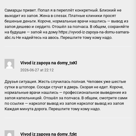
Самарцы привет. Попал я в переплёт конкретный. Близкий не
выходит из запоя. Жена в слезах. Платные клиники просят
бешеные деньги. Короче, нормальные врачи нашлись — вывод из
запоя дешево и сердито. Отошёл за полчаса. В общем, сохраняйте
на будущее — запой на дому
https://vyvod-iz-zapoya-na-domu-samara-
abc.ru
Не надейтесь на авось. Перешлите тому кому надо.
Vivod iz zapoya na domy_txKl
2026-06-27 at 22:12
Друзья ситуация. Жесть случилась полная. Человек уже шестые
сутки в штопоре. Соседи стучат в дверь. Скорая не едет. Короче,
нормальные врачи нашлись — профессиональное выведение из
запоя капельницей. Отошёл за полчаса. В общем, смотрите сами
по ссылке — нарколог вывод из запоя
нарколог вывод из запоя
Каждая минута дорога. Перешлите тому кому надо.
Vivod iz zapoya na domy_fzkt