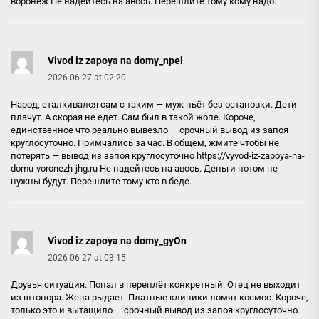
воронеж
Не надейтесь на авось. Перешлите тому кому надо.
Vivod iz zapoya na domy_npel
2026-06-27 at 02:20
Народ, сталкивался сам с таким — муж пьёт без остановки. Дети
плачут. А скорая не едет. Сам был в такой жопе. Короче,
единственное что реально вывезло — срочный вывод из запоя
круглосуточно. Примчались за час. В общем, жмите чтобы не
потерять — вывод из запоя круглосуточно
https://vyvod-iz-zapoya-na-
domu-voronezh-jhg.ru
Не надейтесь на авось. Деньги потом не
нужны будут. Перешлите тому кто в беде.
Vivod iz zapoya na domy_gyOn
2026-06-27 at 03:15
Друзья ситуация. Попал в переплёт конкретный. Отец не выходит
из штопора. Жена рыдает. Платные клиники ломят космос. Короче,
только это и вытащило — срочный вывод из запоя круглосуточно.