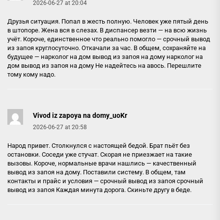
2026-06-27 at 20:04
Друзья ситуация. Попал в жесть полную. Человек уже пятый день
в штопоре. Жена вся в слезах. В диспансер везти — на всю жизнь
учёт. Короче, единственное что реально помогло — срочный вывод
из запоя круглосуточно. Откачали за час. В общем, сохраняйте на
будущее — нарколог на дом вывод из запоя на дому
нарколог на
дом вывод из запоя на дому
Не надейтесь на авось. Перешлите
тому кому надо.
Vivod iz zapoya na domy_uoKr
2026-06-27 at 20:58
Народ привет. Столкнулся с настоящей бедой. Брат пьёт без
остановки. Соседи уже стучат. Скорая не приезжает на такие
вызовы. Короче, нормальные врачи нашлись — качественный
вывод из запоя на дому. Поставили систему. В общем, там
контакты и прайс и условия — срочный вывод из запоя
срочный
вывод из запоя
Каждая минута дорога. Скиньте другу в беде.