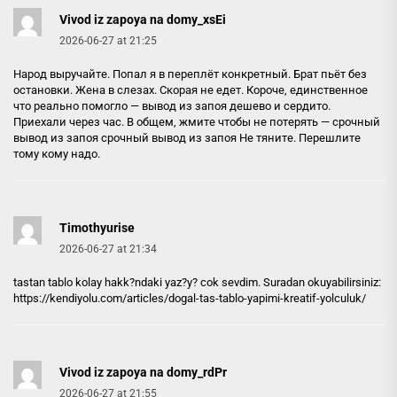
Vivod iz zapoya na domy_xsEi
2026-06-27 at 21:25
Народ выручайте. Попал я в переплёт конкретный. Брат пьёт без
остановки. Жена в слезах. Скорая не едет. Короче, единственное
что реально помогло — вывод из запоя дешево и сердито.
Приехали через час. В общем, жмите чтобы не потерять — срочный
вывод из запоя
срочный вывод из запоя
Не тяните. Перешлите
тому кому надо.
Timothyurise
2026-06-27 at 21:34
tastan tablo kolay hakk?ndaki yaz?y? cok sevdim. Suradan okuyabilirsiniz:
https://kendiyolu.com/articles/dogal-tas-tablo-yapimi-kreatif-yolculuk/
Vivod iz zapoya na domy_rdPr
2026-06-27 at 21:55