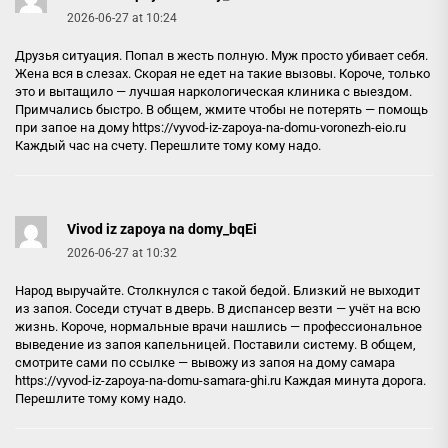
2026-06-27 at 10:24
Друзья ситуация. Попал в жесть полную. Муж просто убивает себя.
Жена вся в слезах. Скорая не едет на такие вызовы. Короче, только
это и вытащило — лучшая наркологическая клиника с выездом.
Примчались быстро. В общем, жмите чтобы не потерять — помощь
при запое на дому
https://vyvod-iz-zapoya-na-domu-voronezh-eio.ru
Каждый час на счету. Перешлите тому кому надо.
Vivod iz zapoya na domy_bqEi
2026-06-27 at 10:32
Народ выручайте. Столкнулся с такой бедой. Близкий не выходит
из запоя. Соседи стучат в дверь. В диспансер везти — учёт на всю
жизнь. Короче, нормальные врачи нашлись — профессиональное
выведение из запоя капельницей. Поставили систему. В общем,
смотрите сами по ссылке — вывожу из запоя на дому самара
https://vyvod-iz-zapoya-na-domu-samara-ghi.ru
Каждая минута дорога.
Перешлите тому кому надо.